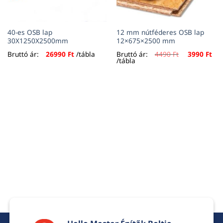
40-es OSB lap
12 mm nútféderes OSB lap
30X1250X2500mm
12×675×2500 mm
urrent
Original
Cur
Bruttó ár:
26990
Ft
/tábla
Bruttó ár:
4490
Ft
3990
Ft
rice
price
pri
/tábla
:
was:
is:
30 Ft.
4490 Ft.
399