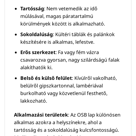
Tartósság
: Nem vetemedik az idő
múlásával, magas páratartalmú
körülmények között is alkalmazható.
Sokoldalúság
: Kültéri táblák és palánkok
készítésére is alkalmas, lefestve.
Erős szerkezet
: Fa vagy fém vázra
csavarozva gyorsan, nagy szilárdságú falak
alakíthatók ki.
Belső és külső felület
: Kívülről vakolható,
belülről gipszkartonnal, lambériával
burkolható vagy közvetlenül festhető,
lakkozható.
Alkalmazási területek
: Az OSB lap különösen
alkalmas azokra a helyszínekre, ahol a
tartósság és a sokoldalúság kulcsfontosságú.