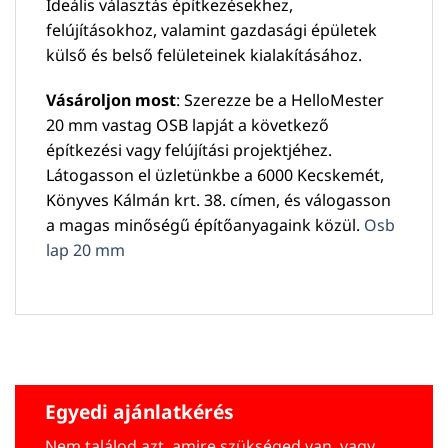
Ideális választás építkezésekhez,
felújításokhoz, valamint gazdasági épületek
külső és belső felületeinek kialakításához.
Vásároljon most
: Szerezze be a HelloMester
20 mm vastag OSB lapját a következő
építkezési vagy felújítási projektjéhez.
Látogasson el üzletünkbe a 6000 Kecskemét,
Könyves Kálmán krt. 38. címen, és válogasson
a magas minőségű építőanyagaink közül.
Osb
lap 20 mm
Egyedi ajánlatkérés
Nem találod azt, amire szükséged van, vagy