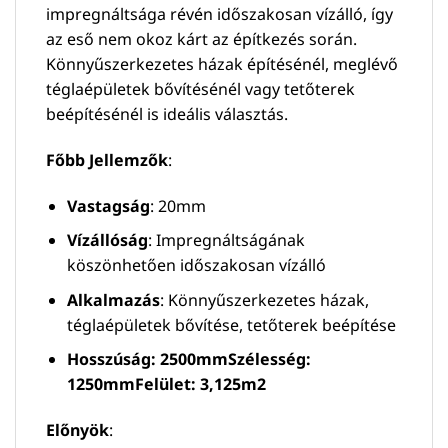
impregnáltsága révén időszakosan vízálló, így
az eső nem okoz kárt az építkezés során.
Könnyűszerkezetes házak építésénél, meglévő
téglaépületek bővítésénél vagy tetőterek
beépítésénél is ideális választás.
Főbb Jellemzők
:
Vastagság
: 20mm
Vízállóság
: Impregnáltságának
köszönhetően időszakosan vízálló
Alkalmazás
: Könnyűszerkezetes házak,
téglaépületek bővítése, tetőterek beépítése
Hosszúság: 2500mm
Szélesség:
1250mm
Felület: 3,125m2
Előnyök
: