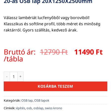
20-as OSB lap 20X1250X2500mm
Válassz lambériát lucfenyőből vagy boroviból!
Klasszikus és softline profil, több méret és minőség
raktárról. Gyors szállítás, kedvező árak.
Original
Cu
Bruttó ár:
12790
Ft
11490
Ft
price
pr
/tábla
was:
is:
12790 Ft.
11
20-as OSB lap 20X1250X2500mm mennyiség
KOSÁRBA TESZEM
Kategóriák:
OSB lap
,
OSB lapok
Címkék:
építés
,
osb
,
osblap
,
swiss krono