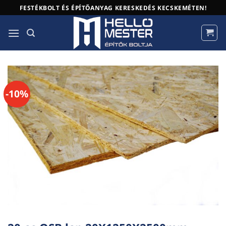
Skip
FESTÉKBOLT ÉS ÉPÍTŐANYAG KERESKEDÉS KECSKEMÉTEN!
to
content
-10%