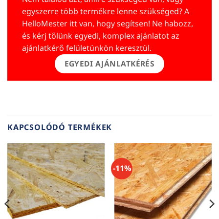
egyszerre több termékre lenne szükséged? A
HelloMester itt van, hogy segítsen! Ne habozz,
és kérj tőlünk egyedi, komplex ajánlatot az
ajánlatkérő felületünkön keresztül.
EGYEDI AJÁNLATKÉRÉS
KAPCSOLÓDÓ TERMÉKEK
-11%