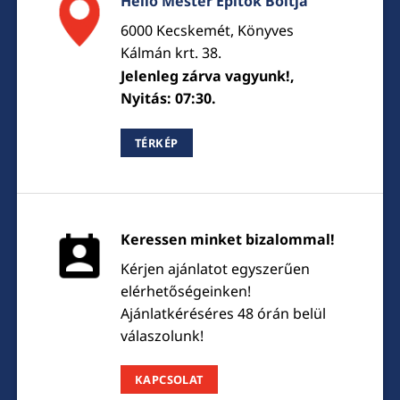
Hello Mester Építők Boltja
6000 Kecskemét, Könyves
Kálmán krt. 38.
Jelenleg zárva vagyunk!,
Nyitás: 07:30.
TÉRKÉP
Keressen minket bizalommal!
Kérjen ajánlatot egyszerűen
elérhetőségeinken!
Ajánlatkéréséres 48 órán belül
válaszolunk!
KAPCSOLAT