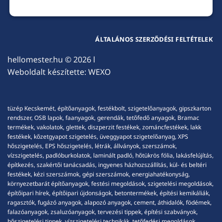
ÁLTALÁNOS SZERZŐDÉSI FELTÉTELEK
hellomester.hu
© 2026 l
Weboldalt készítette:
WEXO
tüzép Kecskemét, építőanyagok, festékbolt, szigetelőanyagok, gipszkarton
rendszer, OSB lapok, faanyagok, gerendák, tetőfedő anyagok, Bramac
termékek, vakolatok, glettek, diszperzit festékek, zománcfestékek, lakk
festékek, kőzetgyapot szigetelés, üveggyapot szigetelőanyag, XPS
hőszigetelés, EPS hőszigetelés, létrák, állványok, szerszámok,
vízszigetelés, padlóburkolatok, laminált padló, hőtükrös fólia, lakásfelújítás,
építkezés, szakértői tanácsadás, ingyenes házhozszállítás, kül- és beltéri
festékek, kézi szerszámok, gépi szerszámok, energiahatékonyság,
környezetbarát építőanyagok, festési megoldások, szigetelési megoldások,
építőipari hírek, építőipari újdonságok, betontermékek, építési kemikáliák,
ragasztók, fugázó anyagok, alapozó anyagok, cement, áthidalók, födémek,
falazóanyagok, zsaluzóanyagok, tervezési tippek, építési szabványok,
hőszigetelési tippek, vízszigetelési technikák, tetőfedési megoldások,