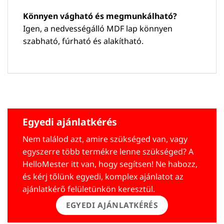
Könnyen vágható és megmunkálható?
Igen, a nedvességálló MDF lap könnyen
szabható, fúrható és alakítható.
Egyedi ajánlatkérés
Nem találod azt, amire szükséged van, vagy
egyszerre több termékre lenne szükséged? A
HelloMester itt van, hogy segítsen! Ne habozz,
és kérj tőlünk egyedi, komplex ajánlatot az
ajánlatkérő felületünkön keresztül.
EGYEDI AJÁNLATKÉRÉS