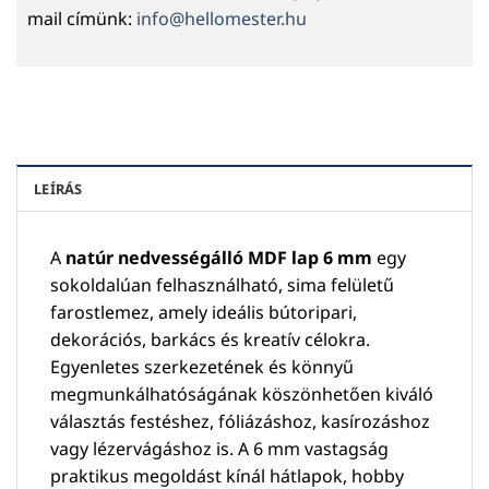
mail címünk:
info@hellomester.hu
LEÍRÁS
A
natúr nedvességálló MDF lap 6 mm
egy
sokoldalúan felhasználható, sima felületű
farostlemez, amely ideális bútoripari,
dekorációs, barkács és kreatív célokra.
Egyenletes szerkezetének és könnyű
megmunkálhatóságának köszönhetően kiváló
választás festéshez, fóliázáshoz, kasírozáshoz
vagy lézervágáshoz is. A 6 mm vastagság
praktikus megoldást kínál hátlapok, hobby