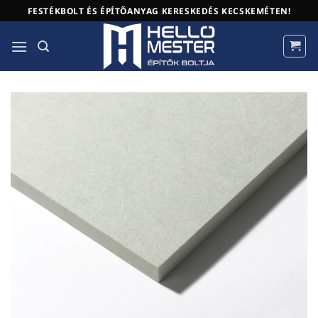
Skip
FESTÉKBOLT ÉS ÉPÍTŐANYAG KERESKEDÉS KECSKEMÉTEN!
to
content