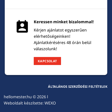
Keressen minket bizalommal!
Kérjen ajánlatot egyszerűen
elérhetőségeinken!
Ajánlatkéréséres 48 órán belül
válaszolunk!
KAPCSOLAT
ÁLTALÁNOS SZERZŐDÉSI FELTÉTELEK
hellomester.hu
© 2026 l
Weboldalt készítette:
WEXO