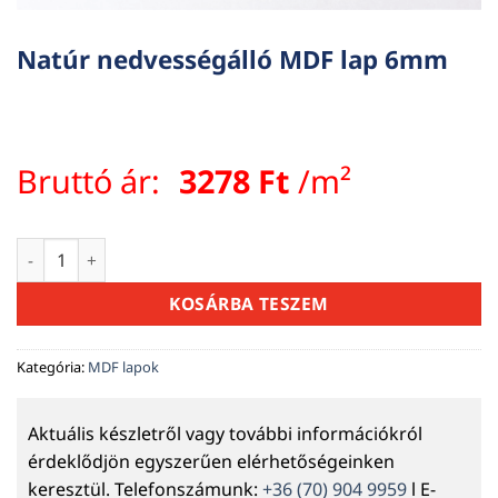
Natúr nedvességálló MDF lap 6mm
Bruttó ár:
3278
Ft
/m²
Natúr nedvességálló MDF lap 6mm mennyiség
KOSÁRBA TESZEM
Kategória:
MDF lapok
Aktuális készletről vagy további információkról
érdeklődjön egyszerűen elérhetőségeinken
keresztül. Telefonszámunk:
+36 (70) 904 9959
l E-