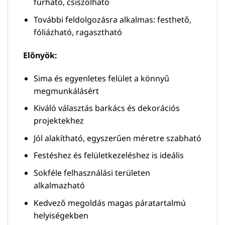
fúrható, csiszolható
További feldolgozásra alkalmas: festhető,
fóliázható, ragasztható
Előnyök:
Sima és egyenletes felület a könnyű
megmunkálásért
Kiváló választás barkács és dekorációs
projektekhez
Jól alakítható, egyszerűen méretre szabható
Festéshez és felületkezeléshez is ideális
Sokféle felhasználási területen
alkalmazható
Kedvező megoldás magas páratartalmú
helyiségekben