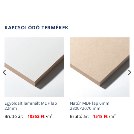
KAPCSOLÓDÓ TERMÉKEK
Egyoldalt laminált MDF lap
Natúr MDF lap 6mm
22mm
2800×2070 mm
Bruttó ár:
10352
Ft
/m²
Bruttó ár:
1518
Ft
/m²