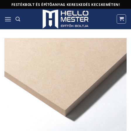
Skip
FESTÉKBOLT ÉS ÉPÍTŐANYAG KERESKEDÉS KECSKEMÉTEN!
to
content