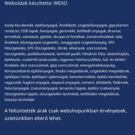
Weboldalt készítette:
WEXO
tüzép Kecskemét, építőanyagok, festékbolt, szigetelőanyagok, gipszkarton
rendszer, OSB lapok, faanyagok, gerendák, tetőfedő anyagok, Bramac
termékek, vakolatok, glettek, diszperzit festékek, zománcfestékek, lakk
festékek, kőzetgyapot szigetelés, üveggyapot szigetelőanyag, XPS
hőszigetelés, EPS hőszigetelés, létrák, állványok, szerszámok,
vízszigetelés, padlóburkolatok, laminált padló, hőtükrös fólia, lakásfelújítás,
építkezés, szakértői tanácsadás, ingyenes házhozszállítás, kül- és beltéri
festékek, kézi szerszámok, gépi szerszámok, energiahatékonyság,
környezetbarát építőanyagok, festési megoldások, szigetelési megoldások,
építőipari hírek, építőipari újdonságok, betontermékek, építési kemikáliák,
ragasztók, fugázó anyagok, alapozó anyagok, cement, áthidalók, födémek,
falazóanyagok, zsaluzóanyagok, tervezési tippek, építési szabványok,
hőszigetelési tippek, vízszigetelési technikák, tetőfedési megoldások,
falazási technikák
A feltüntették árak csak webshopunkban érvényesek,
üzletünkben eltérő lehet.