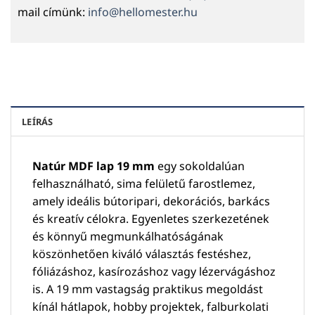
mail címünk:
info@hellomester.hu
LEÍRÁS
Natúr MDF lap 19 mm
egy sokoldalúan
felhasználható, sima felületű farostlemez,
amely ideális bútoripari, dekorációs, barkács
és kreatív célokra. Egyenletes szerkezetének
és könnyű megmunkálhatóságának
köszönhetően kiváló választás festéshez,
fóliázáshoz, kasírozáshoz vagy lézervágáshoz
is. A 19 mm vastagság praktikus megoldást
kínál hátlapok, hobby projektek, falburkolati