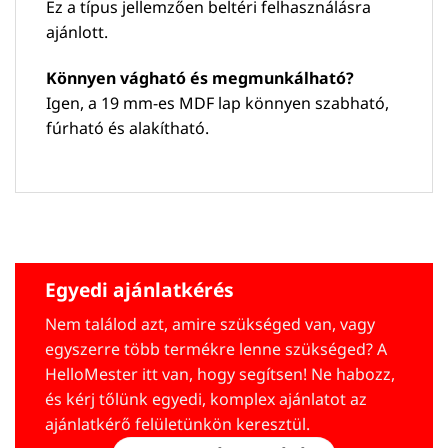
Ez a típus jellemzően beltéri felhasználásra
ajánlott.
Könnyen vágható és megmunkálható?
Igen, a 19 mm-es MDF lap könnyen szabható,
fúrható és alakítható.
Egyedi ajánlatkérés
Nem találod azt, amire szükséged van, vagy
egyszerre több termékre lenne szükséged? A
HelloMester itt van, hogy segítsen! Ne habozz,
és kérj tőlünk egyedi, komplex ajánlatot az
ajánlatkérő felületünkön keresztül.