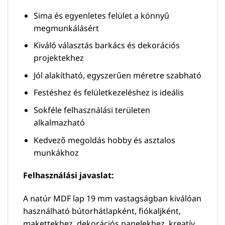
Sima és egyenletes felület a könnyű
megmunkálásért
Kiváló választás barkács és dekorációs
projektekhez
Jól alakítható, egyszerűen méretre szabható
Festéshez és felületkezeléshez is ideális
Sokféle felhasználási területen
alkalmazható
Kedvező megoldás hobby és asztalos
munkákhoz
Felhasználási javaslat:
A natúr MDF lap 19 mm vastagságban kiválóan
használható bútorhátlapként, fiókaljként,
makettekhez, dekorációs panelekhez, kreatív