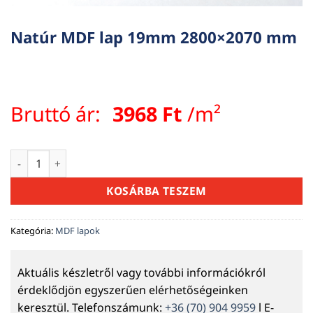
Natúr MDF lap 19mm 2800×2070 mm
Bruttó ár:
3968
Ft
/m²
Natúr MDF lap 19mm 2800x2070 mm mennyiség
KOSÁRBA TESZEM
Kategória:
MDF lapok
Aktuális készletről vagy további információkról
érdeklődjön egyszerűen elérhetőségeinken
keresztül. Telefonszámunk:
+36 (70) 904 9959
l E-