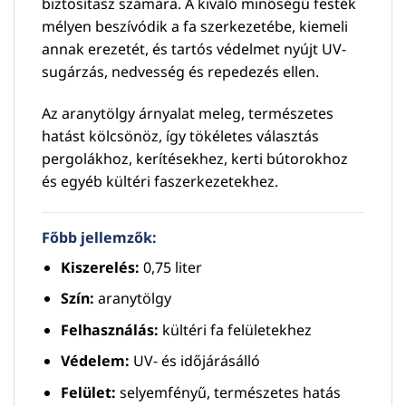
biztosítasz számára. A kiváló minőségű festék
mélyen beszívódik a fa szerkezetébe, kiemeli
annak erezetét, és tartós védelmet nyújt UV-
sugárzás, nedvesség és repedezés ellen.
Az aranytölgy árnyalat meleg, természetes
hatást kölcsönöz, így tökéletes választás
pergolákhoz, kerítésekhez, kerti bútorokhoz
és egyéb kültéri faszerkezetekhez.
Főbb jellemzők:
Kiszerelés:
0,75 liter
Szín:
aranytölgy
Felhasználás:
kültéri fa felületekhez
Védelem:
UV- és időjárásálló
Felület:
selyemfényű, természetes hatás