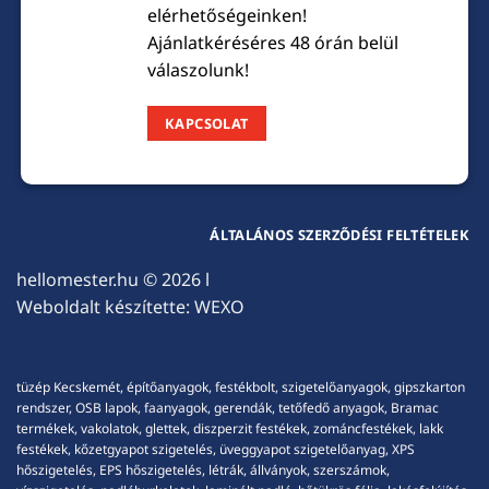
elérhetőségeinken!
Ajánlatkéréséres 48 órán belül
válaszolunk!
KAPCSOLAT
ÁLTALÁNOS SZERZŐDÉSI FELTÉTELEK
hellomester.hu
© 2026 l
Weboldalt készítette:
WEXO
tüzép Kecskemét, építőanyagok, festékbolt, szigetelőanyagok, gipszkarton
rendszer, OSB lapok, faanyagok, gerendák, tetőfedő anyagok, Bramac
termékek, vakolatok, glettek, diszperzit festékek, zománcfestékek, lakk
festékek, kőzetgyapot szigetelés, üveggyapot szigetelőanyag, XPS
hőszigetelés, EPS hőszigetelés, létrák, állványok, szerszámok,