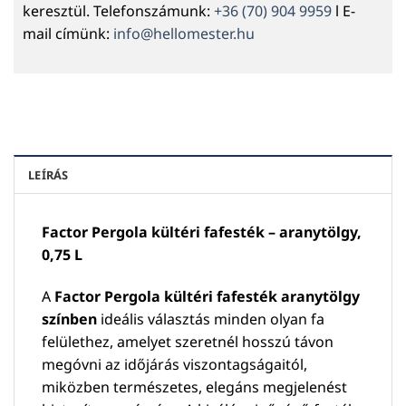
keresztül. Telefonszámunk:
+36 (70) 904 9959
l E-
mail címünk:
info@hellomester.hu
LEÍRÁS
Factor Pergola kültéri fafesték – aranytölgy,
0,75 L
A
Factor Pergola kültéri fafesték aranytölgy
színben
ideális választás minden olyan fa
felülethez, amelyet szeretnél hosszú távon
megóvni az időjárás viszontagságaitól,
miközben természetes, elegáns megjelenést