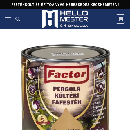
Skip
FESTÉKBOLT ÉS ÉPÍTŐANYAG KERESKEDÉS KECSKEMÉTEN!
to
content