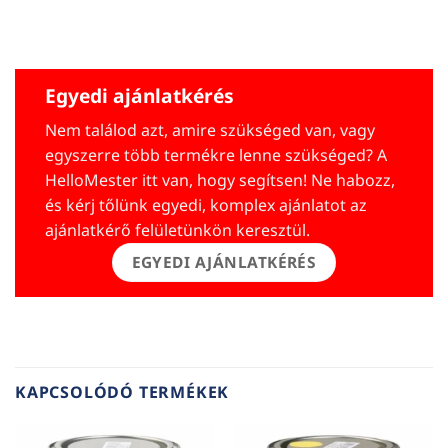
Egyedi ajánlatkérés
Nem találod azt, amire szükséged van, vagy
egyszerre több termékre lenne szükséged? A
HelloMester itt van, hogy segítsen! Ne habozz,
és kérj tőlünk egyedi, komplex ajánlatot az
ajánlatkérő felületünkön keresztül.
EGYEDI AJÁNLATKÉRÉS
KAPCSOLÓDÓ TERMÉKEK