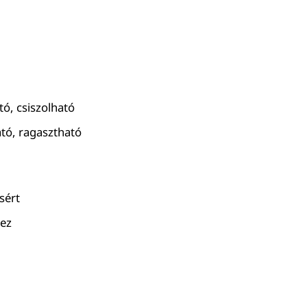
ó, csiszolható
ató, ragasztható
sért
hez