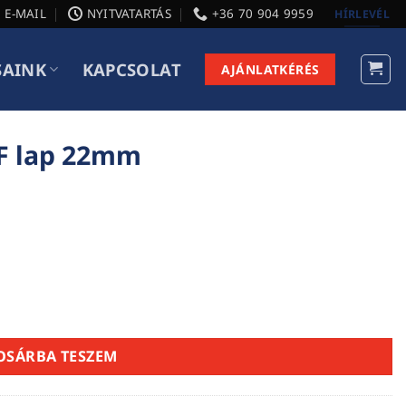
E-MAIL
NYITVATARTÁS
+36 70 904 9959
HÍRLEVÉL
SAINK
KAPCSOLAT
AJÁNLATKÉRÉS
DF lap 22mm
ség
OSÁRBA TESZEM