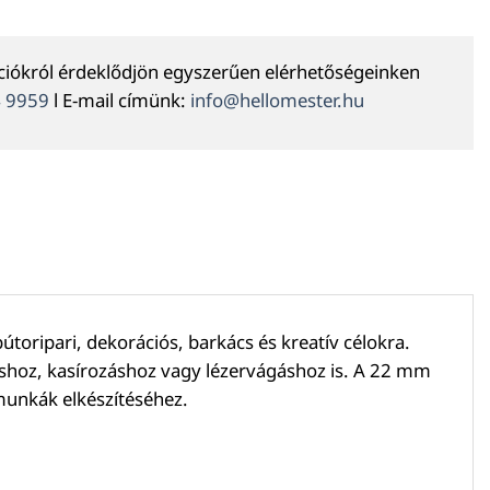
ációkról érdeklődjön egyszerűen elérhetőségeinken
4 9959
l E-mail címünk:
info@hellomester.hu
útoripari, dekorációs, barkács és kreatív célokra.
shoz, kasírozáshoz vagy lézervágáshoz is. A 22 mm
 munkák elkészítéséhez.