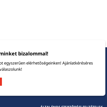
minket bizalommal!
tot egyszerűen elérhetőségeinken! Ajánlatkéréséres
 válaszolunk!