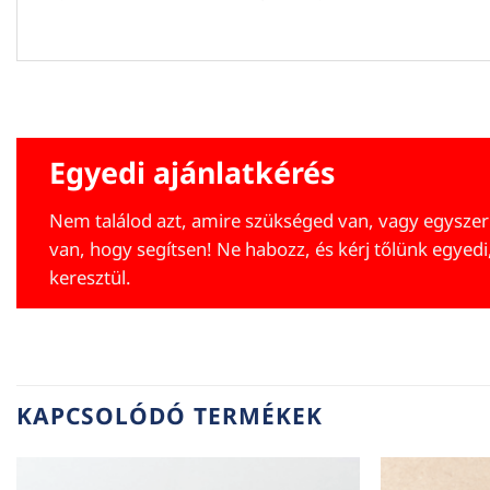
Egyedi ajánlatkérés
Nem találod azt, amire szükséged van, vagy egyszer
van, hogy segítsen! Ne habozz, és kérj tőlünk egyedi
keresztül.
KAPCSOLÓDÓ TERMÉKEK