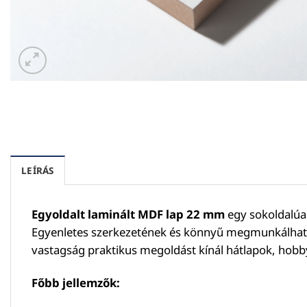
LEÍRÁS
Egyoldalt laminált MDF lap 22 mm
egy sokoldalúan
Egyenletes szerkezetének és könnyű megmunkálhatós
vastagság praktikus megoldást kínál hátlapok, hobby
Főbb jellemzők: