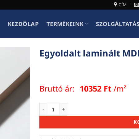
CÍM
KEZDŐLAP
TERMÉKEINK
SZOLGÁLTATÁ
Egyoldalt laminált M
Bruttó ár:
10352
Ft
/m²
Egyoldalt laminált MDF lap 22mm mennyi
K