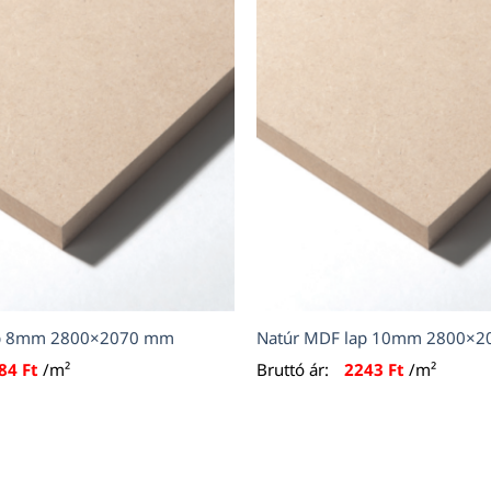
ap 8mm 2800×2070 mm
Natúr MDF lap 10mm 2800×
984
Ft
/m²
Bruttó ár:
2243
Ft
/m²