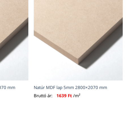
2070 mm
Natúr MDF lap 5mm 2800×2070 mm
Bruttó ár:
1639
Ft
/m²