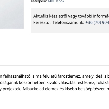
Kategória:
MDF lapok
Aktuális készletről vagy további inform
keresztül. Telefonszámunk:
+36 (70) 90
 felhasználható, sima felületű farostlemez, amely ideális b
ágának köszönhetően kiváló választás festéshez, fóliázá
 projektek, falburkolati elemek és kisebb belsőépítészeti