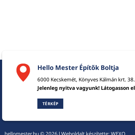
Hello Mester Építők Boltja
6000 Kecskemét, Könyves Kálmán krt. 38.
Jelenleg nyitva vagyunk! Látogasson e
TÉRKÉP
hellomester.hu
© 2026 l Weboldalt készítette:
WEXO