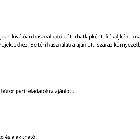
ban kiválóan használható bútorhátlapként, fiókaljként, ma
ojektekhez. Beltéri használatra ajánlott, száraz környezet
útoripari feladatokra ajánlott.
 és alakítható.