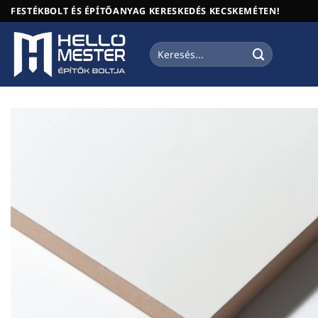
Skip
FESTÉKBOLT ÉS ÉPÍTŐANYAG KERESKEDÉS KECSKEMÉTEN!
to
content
Keresés
a
következőre: