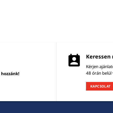
Keressen 
Kérjen ajánla
48 órán belül
l hozzánk!
KAPCSOLAT