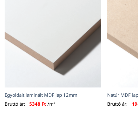
Egyoldalt laminált MDF lap 12mm
Natúr MDF l
Bruttó ár:
5348
Ft
/m²
Bruttó ár:
1