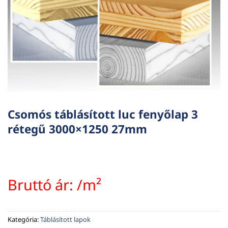
Csomós táblásított luc fenyőlap 3
rétegű 3000×1250 27mm
Bruttó ár: /m²
Kategória:
Táblásított lapok