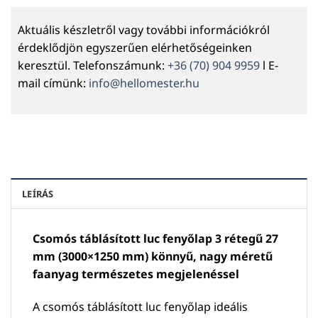
Aktuális készletről vagy további információkról
érdeklődjön egyszerűen elérhetőségeinken
keresztül. Telefonszámunk:
+36 (70) 904 9959
l E-
mail címünk:
info@hellomester.hu
LEÍRÁS
Csomós táblásított luc fenyőlap 3 rétegű 27
mm (3000×1250 mm) könnyű, nagy méretű
faanyag természetes megjelenéssel
A csomós táblásított luc fenyőlap ideális