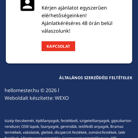
Kérjen ajánlatot egyszerűen
elérhetőségeinken!
Ajánlatkéréséres 48 órán belül
válaszolunk!
KAPCSOLAT
ÁLTALÁNOS SZERZŐDÉSI FELTÉTELEK
hellomester.hu
© 2026 l
Weboldalt készítette:
WEXO
tüzép Kecskemét, építőanyagok, festékbolt, szigetelőanyagok, gipszkarton
rendszer, OSB lapok, faanyagok, gerendák, tetőfedő anyagok, Bramac
termékek, vakolatok, glettek, diszperzit festékek, zománcfestékek, lakk