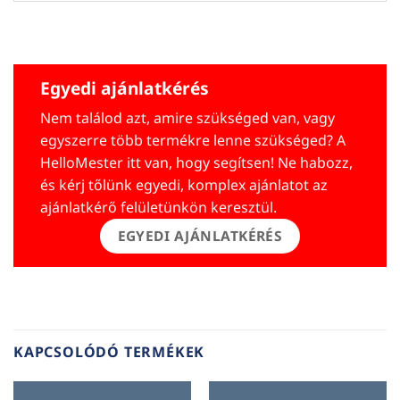
Egyedi ajánlatkérés
Nem találod azt, amire szükséged van, vagy
egyszerre több termékre lenne szükséged? A
HelloMester itt van, hogy segítsen! Ne habozz,
és kérj tőlünk egyedi, komplex ajánlatot az
ajánlatkérő felületünkön keresztül.
EGYEDI AJÁNLATKÉRÉS
KAPCSOLÓDÓ TERMÉKEK