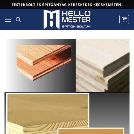
Skip
FESTÉKBOLT ÉS ÉPÍTŐANYAG KERESKEDÉS KECSKEMÉTEN!
to
content