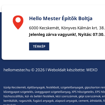
Hello Mester Építők Boltja
6000 Kecskemét, Könyves Kálmán krt. 38.
Jelenleg zárva vagyunk!, Nyitás: 07:30.
TÉRKÉP
hellomester.hu
© 2026 l Weboldalt készítette:
WEXO
tüzép Kecskemét, építőanyagok, festékbolt, szigetelőanyagok, gipszkarton ren
kőzetgyapot szigetelés, üveggyapot szigetelőanyag, XPS hőszigetelés, EPS hőszi
házhozszállítás, kül- és beltéri festékek, kézi szerszámok, gépi szerszámok, 
kemikáliák, ragasztók, fugázó anyagok, alapozó anyagok, cement, áthidalók, fö