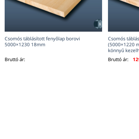
Csomós táblásított fenyőlap borovi
Csomós táblás
5000×1230 18mm
(5000×1220 m
könnyű kezel
Bruttó ár:
Bruttó ár:
12