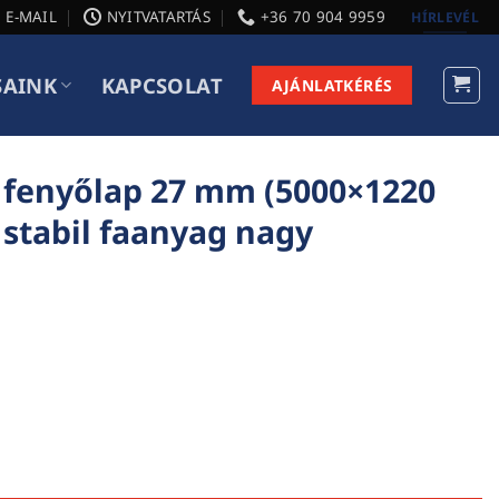
E-MAIL
NYITVATARTÁS
+36 70 904 9959
HÍRLEVÉL
SAINK
KAPCSOLAT
AJÁNLATKÉRÉS
c fenyőlap 27 mm (5000×1220
stabil faanyag nagy
5000×1220 mm) könnyebb, mégis stabil faanyag nagy felül