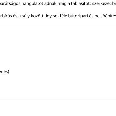
arátságos hangulatot adnak, míg a táblásított szerkezet biz
írás és a súly között, így sokféle bútoripari és belsőépíté
enés)