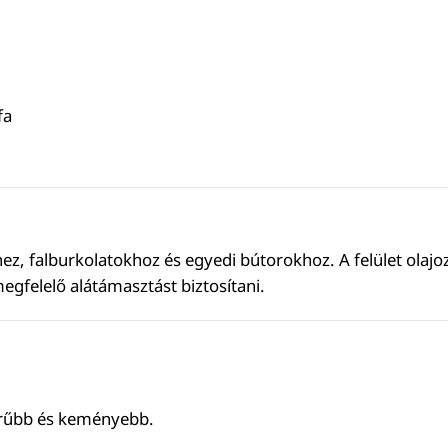
fa
z, falburkolatokhoz és egyedi bútorokhoz. A felület olajoz
egfelelő alátámasztást biztosítani.
sűrűbb és keményebb.