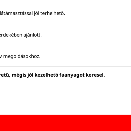
látámasztással jól terhelhető.
érdekében ajánlott.
ív megoldásokhoz.
etű, mégis jól kezelhető faanyagot keresel.