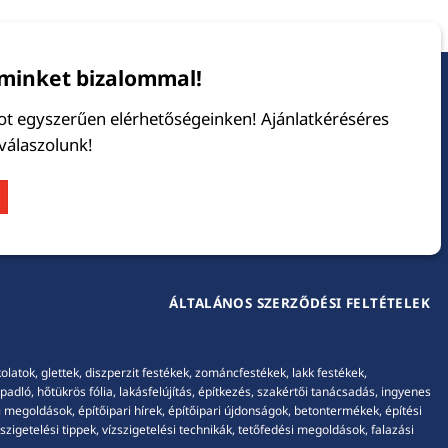
minket bizalommal!
tot egyszerűen elérhetőségeinken! Ajánlatkéréséres
 válaszolunk!
ÁLTALÁNOS SZERZŐDÉSI FELTÉTELEK
tok, glettek, diszperzit festékek, zománcfestékek, lakk festékek,
adló, hőtükrös fólia, lakásfelújítás, építkezés, szakértői tanácsadás, ingyenes
 megoldások, építőipari hírek, építőipari újdonságok, betontermékek, építési
igetelési tippek, vízszigetelési technikák, tetőfedési megoldások, falazási