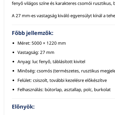
fenyő világos színe és karakteres csomói rusztikus, b
A 27 mm-es vastagság kiváló egyensúlyt kínál a teherb
Főbb jellemzők:
Méret: 5000 × 1220 mm
Vastagság: 27 mm
Anyag: luc fenyő, táblásított kivitel
Minőség: csomós (természetes, rusztikus megjel
Felület: csiszolt, további kezelésre előkészítve
Felhasználás: bútorlap, asztallap, polc, burkolat
Előnyök: