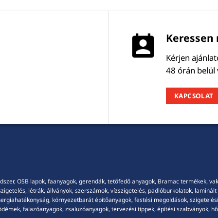
Keressen 
Kérjen ajánla
48 órán belül
KAPCSOLAT
dszer, OSB lapok, faanyagok, gerendák, tetőfedő anyagok, Bramac termékek, vakola
getelés, létrák, állványok, szerszámok, vízszigetelés, padlóburkolatok, laminált p
energiahatékonyság, környezetbarát építőanyagok, festési megoldások, szigetelési
démek, falazóanyagok, zsaluzóanyagok, tervezési tippek, építési szabványok, hősz