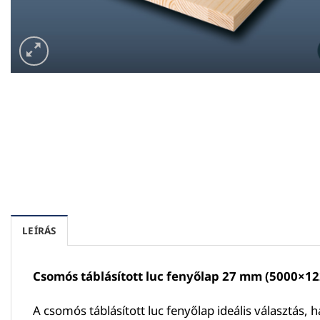
LEÍRÁS
Csomós táblásított luc fenyőlap 27 mm (5000×1
A csomós táblásított luc fenyőlap ideális választá