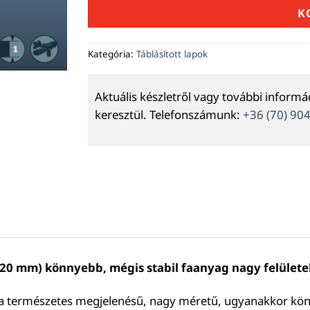
K
Kategória:
Táblásított lapok
Aktuális készletről vagy további inform
keresztül. Telefonszámunk:
+36 (70) 90
220 mm) könnyebb, mégis stabil faanyag nagy felület
s, ha természetes megjelenésű, nagy méretű, ugyanakkor k