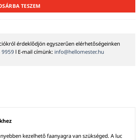
OSÁRBA TESZEM
ációkról érdeklődjön egyszerűen elérhetőségeinken
4 9959
l E-mail címünk:
info@hellomester.hu
ekhez
önnyebben kezelhető faanyagra van szükséged. A luc