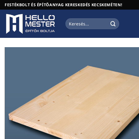
Skip
FESTÉKBOLT ÉS ÉPÍTŐANYAG KERESKEDÉS KECSKEMÉTEN!
to
content
Keresés
a
következőre: