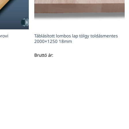
orovi
Táblásított lombos lap tölgy toldásmentes
2000×1250 18mm
Bruttó ár: