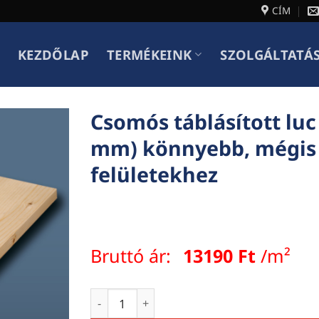
CÍM
KEZDŐLAP
TERMÉKEINK
SZOLGÁLTATÁ
Csomós táblásított lu
mm) könnyebb, mégis 
felületekhez
Bruttó ár:
13190
Ft
/m²
Csomós táblásított luc fenyőlap 27 mm (