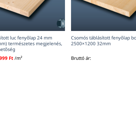
ított luc fenyőlap 24 mm
Csomós táblásított fenyőlap b
m) természetes megjelenés,
2500×1200 32mm
hetőség
999
Ft
/m²
Bruttó ár: