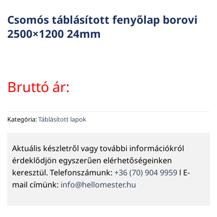
Csomós táblásított fenyőlap borovi
2500×1200 24mm
Bruttó ár:
Kategória:
Táblásított lapok
Aktuális készletről vagy további információkról
érdeklődjön egyszerűen elérhetőségeinken
keresztül. Telefonszámunk:
+36 (70) 904 9959
l E-
mail címünk:
info@hellomester.hu