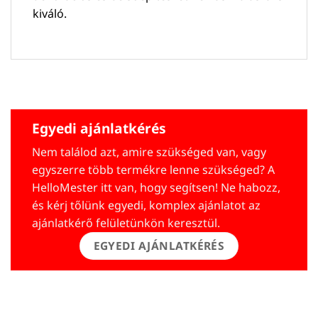
kiváló.
Egyedi ajánlatkérés
Nem találod azt, amire szükséged van, vagy
egyszerre több termékre lenne szükséged? A
HelloMester itt van, hogy segítsen! Ne habozz,
és kérj tőlünk egyedi, komplex ajánlatot az
ajánlatkérő felületünkön keresztül.
EGYEDI AJÁNLATKÉRÉS