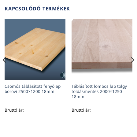
KAPCSOLÓDÓ TERMÉKEK
Csomós táblásított fenyőlap
Táblásított lombos lap tölgy
borovi 2500×1200 18mm
toldásmentes 2000×1250
18mm
Bruttó ár:
Bruttó ár: