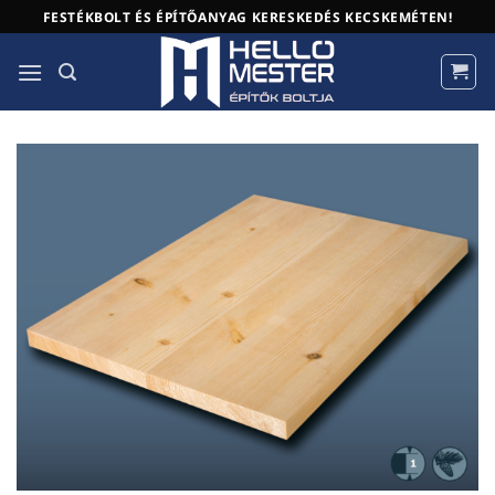
Skip
FESTÉKBOLT ÉS ÉPÍTŐANYAG KERESKEDÉS KECSKEMÉTEN!
to
content