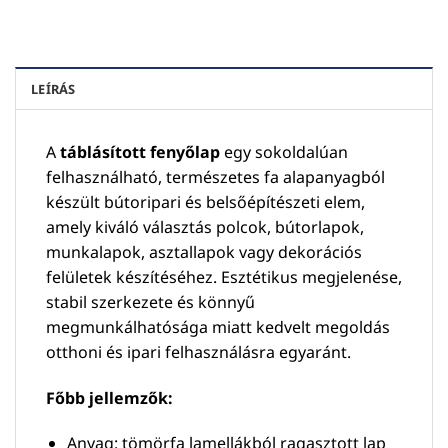
LEÍRÁS
A
táblásított fenyőlap
egy sokoldalúan
felhasználható, természetes fa alapanyagból
készült bútoripari és belsőépítészeti elem,
amely kiváló választás polcok, bútorlapok,
munkalapok, asztallapok vagy dekorációs
felületek készítéséhez. Esztétikus megjelenése,
stabil szerkezete és könnyű
megmunkálhatósága miatt kedvelt megoldás
otthoni és ipari felhasználásra egyaránt.
Főbb jellemzők:
Anyag: tömörfa lamellákból ragasztott lap