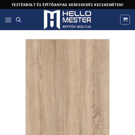
Skip
FESTÉKBOLT ÉS ÉPÍTŐANYAG KERESKEDÉS KECSKEMÉTEN!
to
content