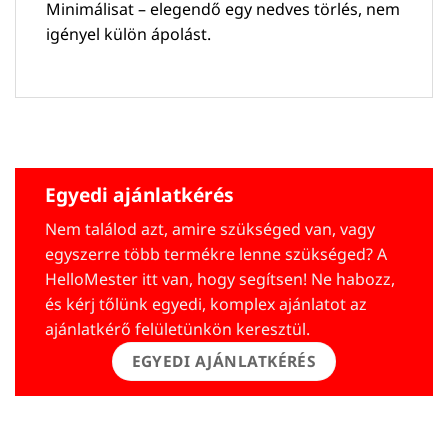
Minimálisat – elegendő egy nedves törlés, nem
igényel külön ápolást.
Egyedi ajánlatkérés
Nem találod azt, amire szükséged van, vagy
egyszerre több termékre lenne szükséged? A
HelloMester itt van, hogy segítsen! Ne habozz,
és kérj tőlünk egyedi, komplex ajánlatot az
ajánlatkérő felületünkön keresztül.
EGYEDI AJÁNLATKÉRÉS