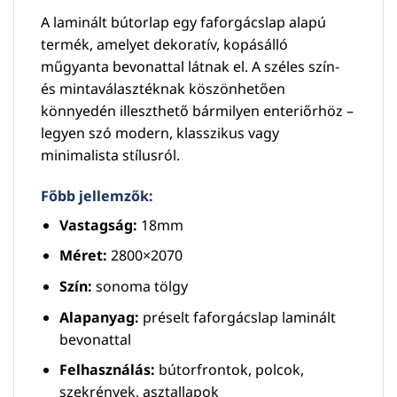
A laminált bútorlap egy faforgácslap alapú
termék, amelyet dekoratív, kopásálló
műgyanta bevonattal látnak el. A széles szín-
és mintaválasztéknak köszönhetően
könnyedén illeszthető bármilyen enteriőrhöz –
legyen szó modern, klasszikus vagy
minimalista stílusról.
Főbb jellemzők:
Vastagság:
18mm
Méret:
2800×2070
Szín:
sonoma tölgy
Alapanyag:
préselt faforgácslap laminált
bevonattal
Felhasználás:
bútorfrontok, polcok,
szekrények, asztallapok