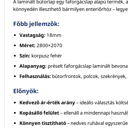
A laminált bútorlap egy faforgácslap alapú termék, 
könnyedén illeszthető bármilyen enteriőrhöz – legye
Főbb jellemzők:
Vastagság:
18mm
Méret:
2800×2070
Szín:
korpusz fehér
Alapanyag:
préselt faforgácslap laminált bevona
Felhasználás:
bútorfrontok, polcok, szekrények, 
Előnyök:
Kedvező ár-érték arány
– ideális választás köl
Kopásálló felület
– ellenáll a mindennapi haszná
Könnyen tisztítható
– nedves ruhával egyszerűe