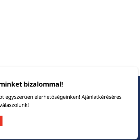
minket bizalommal!
tot egyszerűen elérhetőségeinken! Ajánlatkéréséres
 válaszolunk!