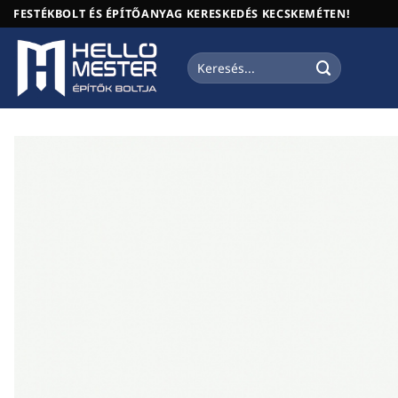
Skip
FESTÉKBOLT ÉS ÉPÍTŐANYAG KERESKEDÉS KECSKEMÉTEN!
to
content
Keresés
a
következőre: