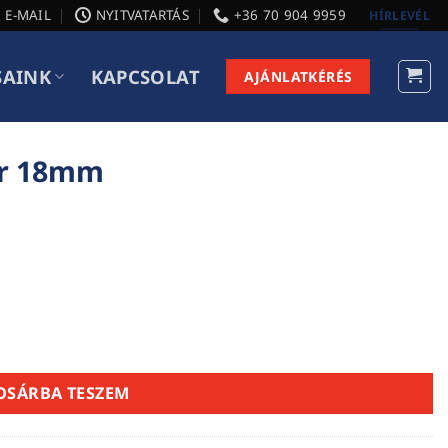
E-MAIL
NYITVATARTÁS
+36 70 904 9959
HÍRLEVÉL
SAINK
KAPCSOLAT
AJÁNLATKÉRÉS
ér 18mm
OSÁRBA TESZEM