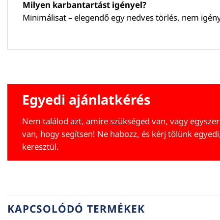
Milyen karbantartást igényel?
Minimálisat – elegendő egy nedves törlés, nem igény
Egyedi ajánlatkérés
Nem találod azt, amire szükséged van, vagy egyszer
van, hogy segítsen! Ne habozz, és kérj tőlünk egyedi
keresztül.
KAPCSOLÓDÓ TERMÉKEK