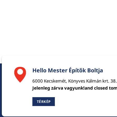
Hello Mester Építők Boltja
6000 Kecskemét, Könyves Kálmán krt. 38.
Jelenleg zárva vagyunk!and closed to
TÉRKÉP