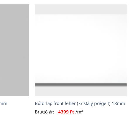
18mm
Bútorlap front fehér (kristály prégelt) 18mm
Bruttó ár:
4399
Ft
/m²