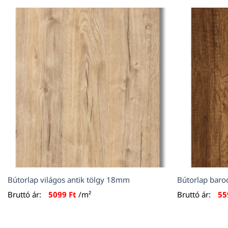
Bútorlap világos antik tölgy 18mm
Bútorlap bar
Bruttó ár:
5099
Ft
/m²
Bruttó ár:
5