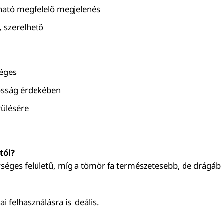
lható megfelelő megjelenés
, szerelhető
séges
tósság érdekében
rülésére
tól?
séges felületű, míg a tömör fa természetesebb, de drágá
i felhasználásra is ideális.