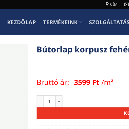
CÍM
KEZDŐLAP
TERMÉKEINK
SZOLGÁLTATÁ
Bútorlap korpusz feh
Bruttó ár:
3599
Ft
/m²
Bútorlap korpusz fehér 18mm mennyiség
K