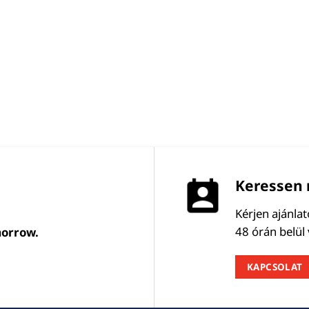
Keressen 
Kérjen ajánla
48 órán belül
morrow.
KAPCSOLAT