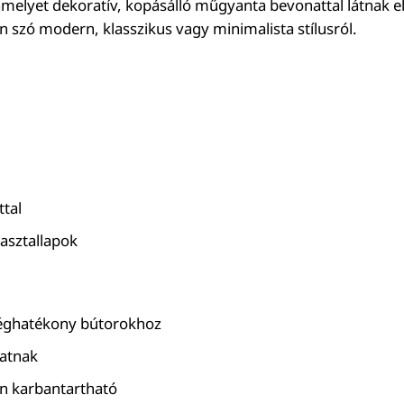
amelyet dekoratív, kopásálló műgyanta bevonattal látnak e
n szó modern, klasszikus vagy minimalista stílusról.
ttal
asztallapok
tséghatékony bútorokhoz
latnak
n karbantartható