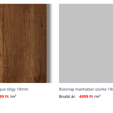
oque tölgy 18mm
Bútorlap manhattan szürke 
599
Ft
/m²
Bruttó ár:
4999
Ft
/m²