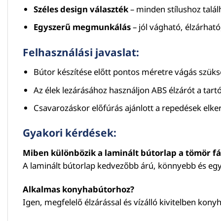
Széles design választék
– minden stílushoz talá
Egyszerű megmunkálás
– jól vágható, élzárható
Felhasználási javaslat:
Bútor készítése előtt pontos méretre vágás szük
Az élek lezárásához használjon ABS élzárót a tar
Csavarozáskor előfúrás ajánlott a repedések elke
Gyakori kérdések:
Miben különbözik a laminált bútorlap a tömör fá
A laminált bútorlap kedvezőbb árú, könnyebb és egy
Alkalmas konyhabútorhoz?
Igen, megfelelő élzárással és vízálló kivitelben konyha