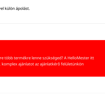
el külön ápolást.
re több termékre lenne szükséged? A HelloMester itt
, komplex ajánlatot az ajánlatkérő felületünkön