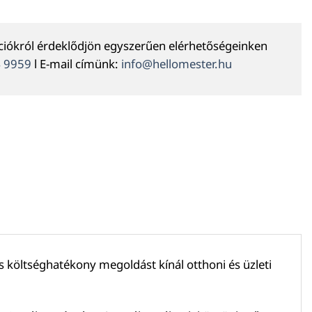
ációkról érdeklődjön egyszerűen elérhetőségeinken
4 9959
l E-mail címünk:
info@hellomester.hu
 költséghatékony megoldást kínál otthoni és üzleti