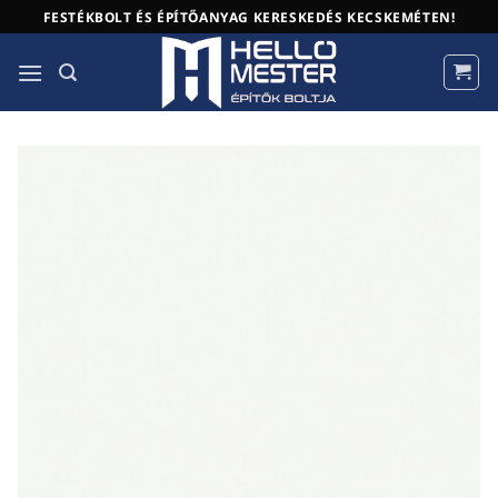
Skip
FESTÉKBOLT ÉS ÉPÍTŐANYAG KERESKEDÉS KECSKEMÉTEN!
to
content