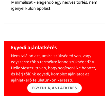
Minimálisat – elegendő egy nedves törlés, nem
igényel külön ápolást.
Egyedi ajánlatkérés
Nem találod azt, amire szükséged van, vagy
egyszerre több termékre lenne szükséged? A
HelloMester itt van, hogy segítsen! Ne habozz,
és kérj tőlünk egyedi, komplex ajánlatot az
ajánlatkérő felületünkön keresztül.
EGYEDI AJÁNLATKÉRÉS