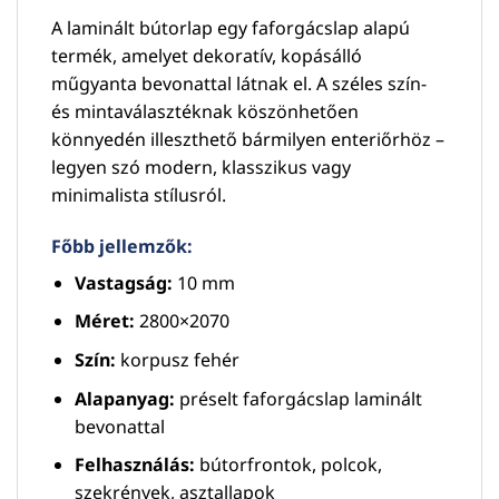
A laminált bútorlap egy faforgácslap alapú
termék, amelyet dekoratív, kopásálló
műgyanta bevonattal látnak el. A széles szín-
és mintaválasztéknak köszönhetően
könnyedén illeszthető bármilyen enteriőrhöz –
legyen szó modern, klasszikus vagy
minimalista stílusról.
Főbb jellemzők:
Vastagság:
10 mm
Méret:
2800×2070
Szín:
korpusz fehér
Alapanyag:
préselt faforgácslap laminált
bevonattal
Felhasználás:
bútorfrontok, polcok,
szekrények, asztallapok