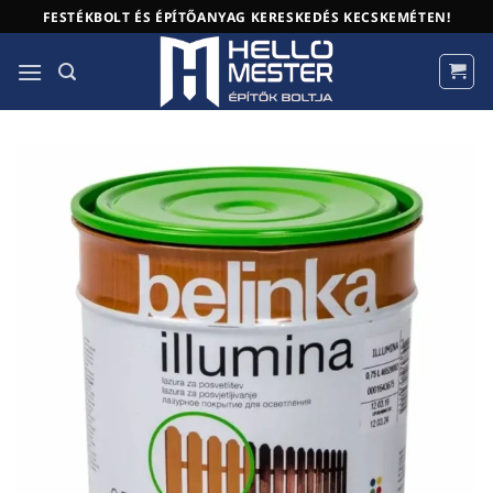
Skip
FESTÉKBOLT ÉS ÉPÍTŐANYAG KERESKEDÉS KECSKEMÉTEN!
to
content