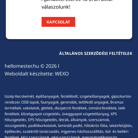
válaszolunk!
KAPCSOLAT
ÁLTALÁNOS SZERZŐDÉSI FELTÉTELEK
hellomester.hu
© 2026 l
Weboldalt készítette:
WEXO
tüzép Kecskemét, építőanyagok, festékbolt, szigetelőanyagok, gipszkarton
rendszer, OSB lapok, faanyagok, gerendák, tetőfedő anyagok, Bramac
termékek, vakolatok, glettek, diszperzit festékek, zománcfestékek, lakk
festékek, kőzetgyapot szigetelés, üveggyapot szigetelőanyag, XPS
hőszigetelés, EPS hőszigetelés, létrák, állványok, szerszámok,
vízszigetelés, padlóburkolatok, laminált padló, hőtükrös fólia, lakásfelújítás,
építkezés, szakértői tanácsadás, ingyenes házhozszállítás, kül- és beltéri
festékek, kézi szerszámok, gépi szerszámok, energiahatékonyság,