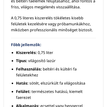
és beltéri faelemek felújításához, ahol fontos a
friss, világos megjelenés visszaállítása.
A 0,75 literes kiszerelés tökéletes kisebb
felületek kezelésére vagy próbamunkákhoz,
miközben professzionális minőséget biztosít.
Főbb jellemzők:
Kiszerelés:
0,75 liter
Típus:
világosító lazúr
Felhasználás:
beltéri és kültéri fa
felületekhez
Hatás:
sötét, elszürkült fa világosítása
Felület:
természetes hatású, kiemelt
faerezet
Alkalmazás:
ecsettel vagy hengerrel