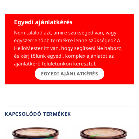
Egyedi ajánlatkérés
Nem találod azt, amire szükséged van, vagy
egyszerre több termékre lenne szükséged? A
HelloMester itt van, hogy segítsen! Ne habozz,
és kérj tőlünk egyedi, komplex ajánlatot az
ajánlatkérő felületünkön keresztül.
EGYEDI AJÁNLATKÉRÉS
KAPCSOLÓDÓ TERMÉKEK