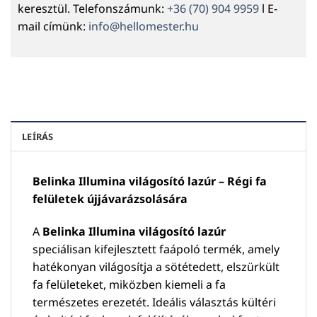
keresztül. Telefonszámunk:
+36 (70) 904 9959
l E-
mail címünk:
info@hellomester.hu
LEÍRÁS
Belinka Illumina világosító lazúr – Régi fa
felületek újjávarázsolására
A
Belinka Illumina világosító lazúr
speciálisan kifejlesztett faápoló termék, amely
hatékonyan világosítja a sötétedett, elszürkült
fa felületeket, miközben kiemeli a fa
természetes erezetét. Ideális választás kültéri