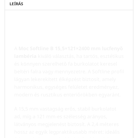
LEÍRÁS
vLambéria lucfenyő
Moc Softline B
15,5×121×2400 mm
– Természetes
megjelenés, masszív kivitel
A
Moc Softline B 15,5×121×2400 mm lucfenyő
lambéria
kiváló választás, ha tartós, esztétikus
és könnyen szerelhető fa burkolatot keresel
beltéri falra vagy mennyezetre. A Softline profil
lágyan lekerekített élképzést biztosít, amely
harmonikus, egységes felületet eredményez,
modern és rusztikus enteriőrökben egyaránt.
A 15,5 mm vastagság erős, stabil burkolatot
ad, míg a 121 mm-es szélesség arányos,
látványos megjelenést biztosít. A 2,4 méteres
hossz az egyik legpraktikusabb méret: ideális