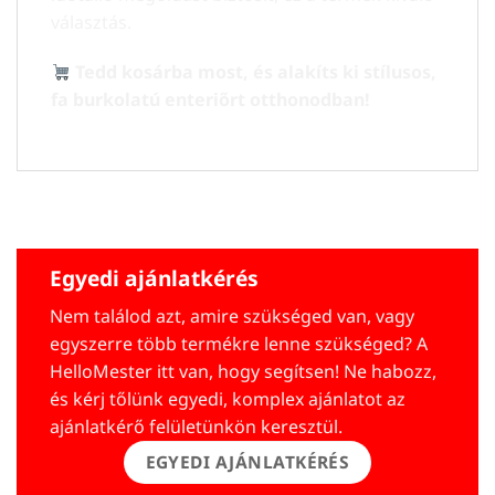
választás.
Tedd kosárba most, és alakíts ki stílusos,
fa burkolatú enteriőrt otthonodban!
Egyedi ajánlatkérés
Nem találod azt, amire szükséged van, vagy
egyszerre több termékre lenne szükséged? A
HelloMester itt van, hogy segítsen! Ne habozz,
és kérj tőlünk egyedi, komplex ajánlatot az
ajánlatkérő felületünkön keresztül.
EGYEDI AJÁNLATKÉRÉS