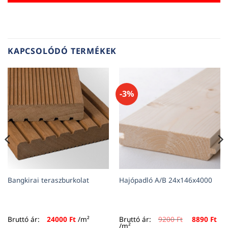
KAPCSOLÓDÓ TERMÉKEK
-3%
Bangkirai teraszburkolat
Hajópadló A/B 24x146x4000
Original
Cur
Bruttó ár:
24000
Ft
/m²
Bruttó ár:
9200
Ft
8890
Ft
price
pri
/m²