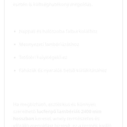
esetén is költséghatékony megoldás.
Ajánlott felhasználás
Nappali és hálószoba falburkolathoz
Mennyezeti lambériázáshoz
Tetőtéri helyiségekhez
Faházak és nyaralók belső kialakításához
Rendeld meg most a Moc Softline B
15,5×121×2400 mm lucfenyő lambériát!
Ha megbízható, esztétikus és könnyen
szerelhető
lucfenyő lambériát 2400 mm
hosszban
keresel, amely természetes és
időtálló megoldást biztosít, ez a termék kiváló