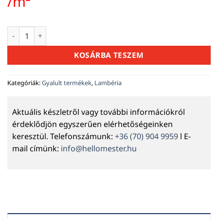
price
pric
/m²
was:
is:
4190 Ft.
3590 
Lambéria lucfenyő Moc Softline B 15,5×121×2400 mm menny
KOSÁRBA TESZEM
Kategóriák:
Gyalult termékek
,
Lambéria
Aktuális készletről vagy további információkról
érdeklődjön egyszerűen elérhetőségeinken
keresztül. Telefonszámunk:
+36 (70) 904 9959
l E-
mail címünk:
info@hellomester.hu