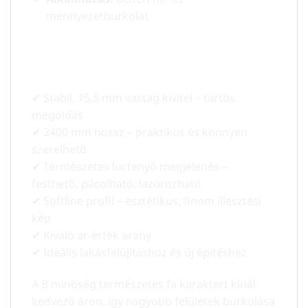
mennyezetburkolat
Miért válaszd a Moc Softline 2400
mm lambériát?
✔ Stabil, 15,5 mm vastag kivitel – tartós
megoldás
✔ 2400 mm hossz – praktikus és könnyen
szerelhető
✔ Természetes lucfenyő megjelenés –
festhető, pácolható, lazúrozható
✔ Softline profil – esztétikus, finom illesztési
kép
✔ Kiváló ár-érték arány
✔ Ideális lakásfelújításhoz és új építéshez
A B minőség természetes fa karaktert kínál
kedvező áron, így nagyobb felületek burkolása