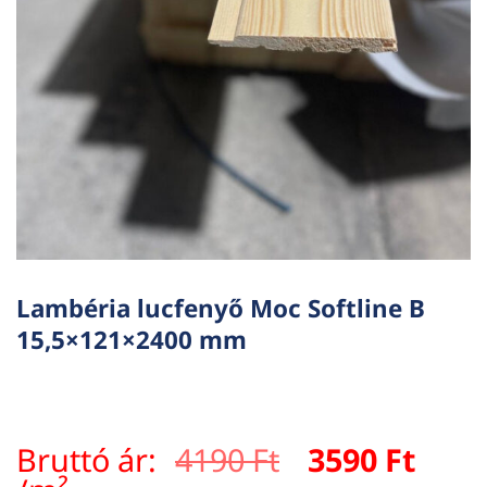
Lambéria lucfenyő Moc Softline B
15,5×121×2400 mm
Original
Curr
Bruttó ár:
4190
Ft
3590
Ft