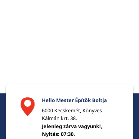
was:
is:
9200 Ft.
889
Hello Mester Építők Boltja
6000 Kecskemét, Könyves
Kálmán krt. 38.
Jelenleg zárva vagyunk!,
Nyitás: 07:30.