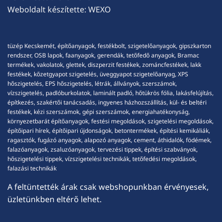
Weboldalt készítette:
WEXO
tüzép Kecskemét, építőanyagok, festékbolt, szigetelőanyagok, gipszkarton
rendszer, OSB lapok, faanyagok, gerendák, tetőfedő anyagok, Bramac
termékek, vakolatok, glettek, diszperzit festékek, zománcfestékek, lakk
festékek, kőzetgyapot szigetelés, üveggyapot szigetelőanyag, XPS
hőszigetelés, EPS hőszigetelés, létrák, állványok, szerszámok,
vízszigetelés, padlóburkolatok, laminált padló, hőtükrös fólia, lakásfelújítás,
építkezés, szakértői tanácsadás, ingyenes házhozszállítás, kül- és beltéri
festékek, kézi szerszámok, gépi szerszámok, energiahatékonyság,
környezetbarát építőanyagok, festési megoldások, szigetelési megoldások,
építőipari hírek, építőipari újdonságok, betontermékek, építési kemikáliák,
ragasztók, fugázó anyagok, alapozó anyagok, cement, áthidalók, födémek,
falazóanyagok, zsaluzóanyagok, tervezési tippek, építési szabványok,
hőszigetelési tippek, vízszigetelési technikák, tetőfedési megoldások,
falazási technikák
A feltüntették árak csak webshopunkban érvényesek,
üzletünkben eltérő lehet.