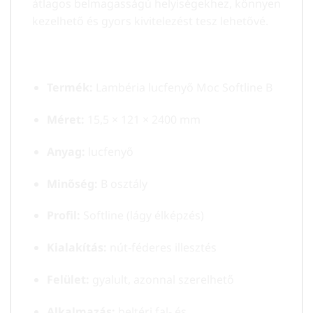
átlagos belmagasságú helyiségekhez, könnyen
kezelhető és gyors kivitelezést tesz lehetővé.
Főbb jellemzők
Termék:
Lambéria lucfenyő Moc Softline B
Méret:
15,5 × 121 × 2400 mm
Anyag:
lucfenyő
Minőség:
B osztály
Profil:
Softline (lágy élképzés)
Kialakítás:
nút-féderes illesztés
Felület:
gyalult, azonnal szerelhető
Alkalmazás:
beltéri fal- és