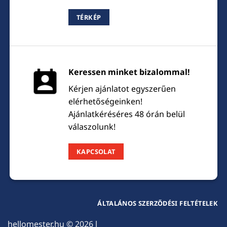
TÉRKÉP
Keressen minket bizalommal!
Kérjen ajánlatot egyszerűen
elérhetőségeinken!
Ajánlatkéréséres 48 órán belül
válaszolunk!
KAPCSOLAT
ÁLTALÁNOS SZERZŐDÉSI FELTÉTELEK
hellomester.hu
© 2026 l