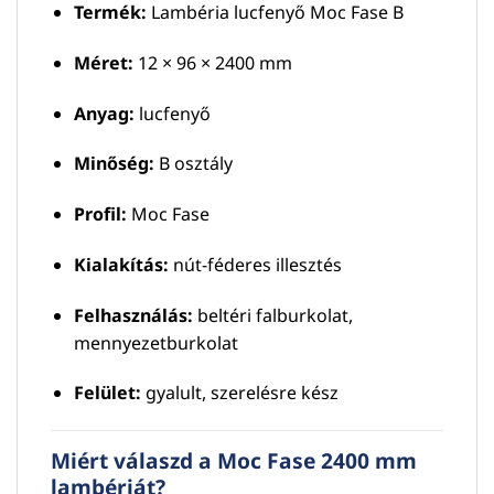
Termék:
Lambéria lucfenyő Moc Fase B
Méret:
12 × 96 × 2400 mm
Anyag:
lucfenyő
Minőség:
B osztály
Profil:
Moc Fase
Kialakítás:
nút-féderes illesztés
Felhasználás:
beltéri falburkolat,
mennyezetburkolat
Felület:
gyalult, szerelésre kész
Miért válaszd a Moc Fase 2400 mm
lambériát?