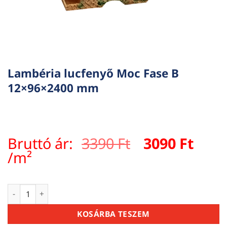
Lambéria lucfenyő Moc Fase B
12×96×2400 mm
Original
Curr
Bruttó ár:
3390
Ft
3090
Ft
price
pric
/m²
was:
is:
3390 Ft.
3090 
Lambéria lucfenyő Moc Fase B 12×96×2400 mm mennyiség
KOSÁRBA TESZEM