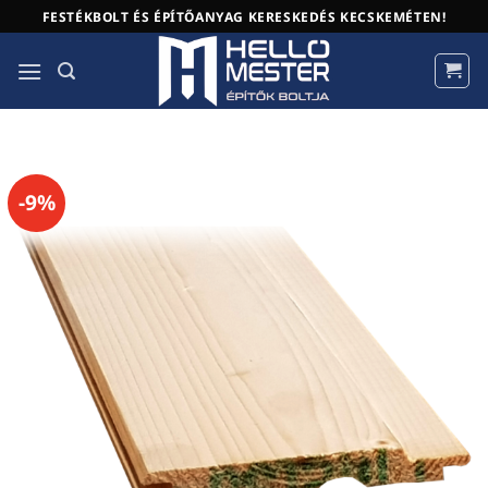
Skip
FESTÉKBOLT ÉS ÉPÍTŐANYAG KERESKEDÉS KECSKEMÉTEN!
to
content
-9%