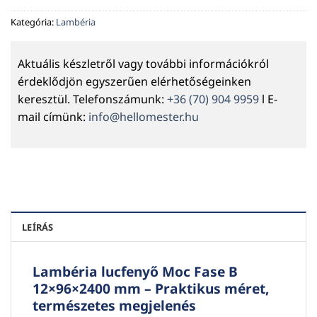
Kategória:
Lambéria
Aktuális készletről vagy további információkról
érdeklődjön egyszerűen elérhetőségeinken
keresztül. Telefonszámunk:
+36 (70) 904 9959
l E-
mail címünk:
info@hellomester.hu
LEÍRÁS
Lambéria lucfenyő
Moc Fase B
12×96×2400 mm
– Praktikus méret,
természetes megjelenés