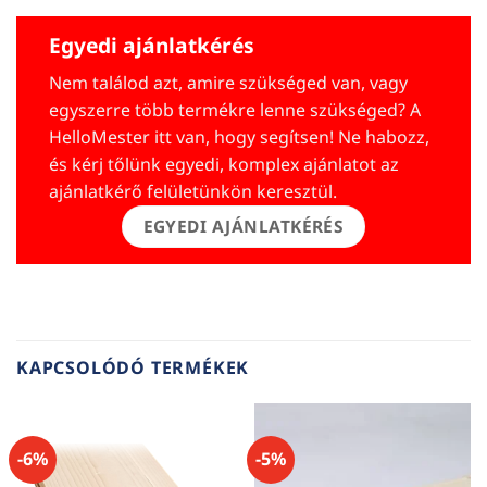
Egyedi ajánlatkérés
Nem találod azt, amire szükséged van, vagy
egyszerre több termékre lenne szükséged? A
HelloMester itt van, hogy segítsen! Ne habozz,
és kérj tőlünk egyedi, komplex ajánlatot az
ajánlatkérő felületünkön keresztül.
EGYEDI AJÁNLATKÉRÉS
KAPCSOLÓDÓ TERMÉKEK
-6%
-5%