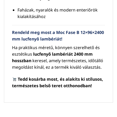
Faházak, nyaralók és modern enteriőrök
kialakításához
Rendeld meg most a Moc Fase B 12×96×2400
mm lucfenyő lambériát!
Ha praktikus méretű, könnyen szerelhető és
esztétikus
lucfenyő lambériát 2400 mm
hosszban
keresel, amely természetes, időtálló
megoldást kínál, ez a termék kiváló választás.
Tedd kosárba most, és alakíts ki stílusos,
természetes belső teret otthonodban!