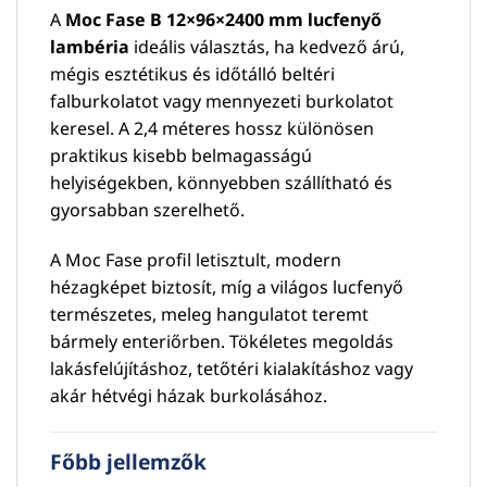
A
Moc Fase B 12×96×2400 mm lucfenyő
lambéria
ideális választás, ha kedvező árú,
mégis esztétikus és időtálló beltéri
falburkolatot vagy mennyezeti burkolatot
keresel. A 2,4 méteres hossz különösen
praktikus kisebb belmagasságú
helyiségekben, könnyebben szállítható és
gyorsabban szerelhető.
A Moc Fase profil letisztult, modern
hézagképet biztosít, míg a világos lucfenyő
természetes, meleg hangulatot teremt
bármely enteriőrben. Tökéletes megoldás
lakásfelújításhoz, tetőtéri kialakításhoz vagy
akár hétvégi házak burkolásához.
Főbb jellemzők