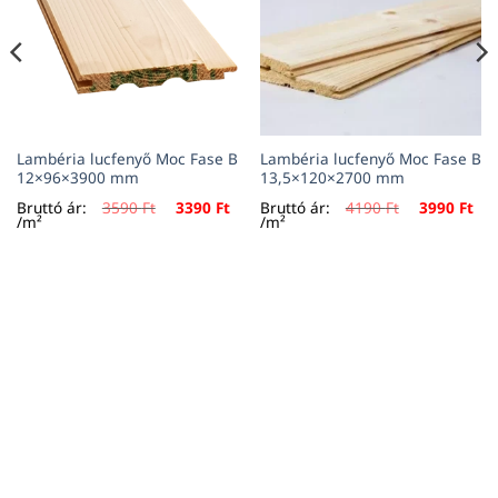
Lambéria lucfenyő Moc Fase B
Lambéria lucfenyő Moc Fase B
12×96×3900 mm
13,5×120×2700 mm
urrent
Original
Current
Original
Cur
Bruttó ár:
3590
Ft
3390
Ft
Bruttó ár:
4190
Ft
3990
Ft
rice
price
price
price
pri
/m²
/m²
:
was:
is:
was:
is:
90 Ft.
3590 Ft.
3390 Ft.
4190 Ft.
399