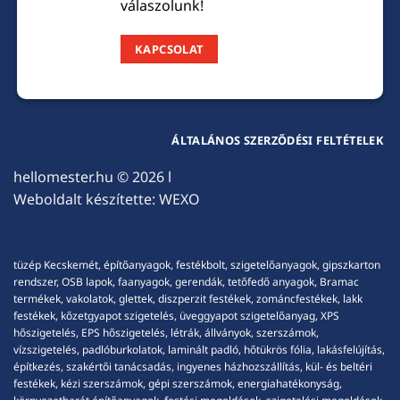
válaszolunk!
KAPCSOLAT
ÁLTALÁNOS SZERZŐDÉSI FELTÉTELEK
hellomester.hu
© 2026 l
Weboldalt készítette:
WEXO
tüzép Kecskemét, építőanyagok, festékbolt, szigetelőanyagok, gipszkarton
rendszer, OSB lapok, faanyagok, gerendák, tetőfedő anyagok, Bramac
termékek, vakolatok, glettek, diszperzit festékek, zománcfestékek, lakk
festékek, kőzetgyapot szigetelés, üveggyapot szigetelőanyag, XPS
hőszigetelés, EPS hőszigetelés, létrák, állványok, szerszámok,
vízszigetelés, padlóburkolatok, laminált padló, hőtükrös fólia, lakásfelújítás,
építkezés, szakértői tanácsadás, ingyenes házhozszállítás, kül- és beltéri
festékek, kézi szerszámok, gépi szerszámok, energiahatékonyság,