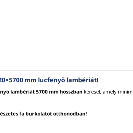
20×5700 mm lucfenyő lambériát!
enyő lambériát 5700 mm hosszban
keresel, amely minimal
rmészetes fa burkolatot otthonodban!