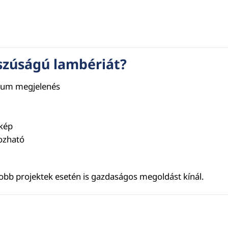
szúságú lambériát?
mium megjelenés
 kép
rozható
yobb projektek esetén is gazdaságos megoldást kínál.