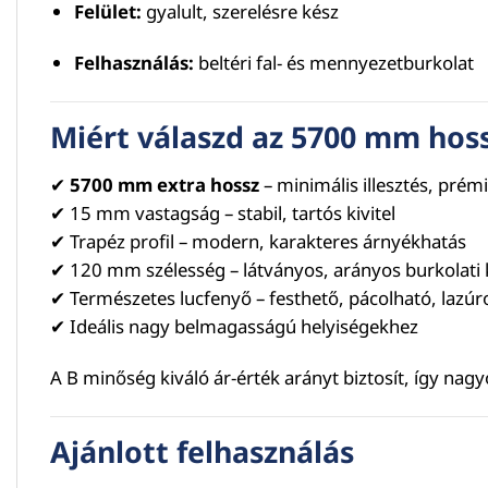
Felület:
gyalult, szerelésre kész
Felhasználás:
beltéri fal- és mennyezetburkolat
Miért válaszd az 5700 mm hos
✔
5700 mm extra hossz
– minimális illesztés, pré
✔ 15 mm vastagság – stabil, tartós kivitel
✔ Trapéz profil – modern, karakteres árnyékhatás
✔ 120 mm szélesség – látványos, arányos burkolati
✔ Természetes lucfenyő – festhető, pácolható, lazú
✔ Ideális nagy belmagasságú helyiségekhez
A B minőség kiváló ár-érték arányt biztosít, így nag
Ajánlott felhasználás