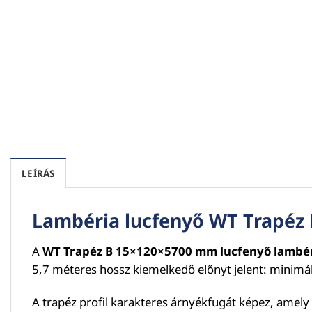
LEÍRÁS
Lambéria lucfenyő
WT Trapéz
A
WT Trapéz B 15×120×5700 mm lucfenyő lambé
5,7 méteres hossz kiemelkedő előnyt jelent: minimáli
A trapéz profil karakteres árnyékfugát képez, amel