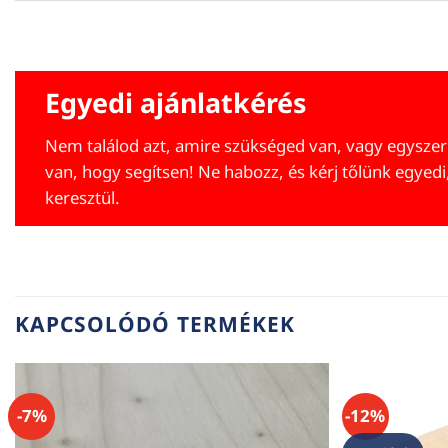
Egyedi ajánlatkérés
Nem találod azt, amire szükséged van, vagy egyszer
van, hogy segítsen! Ne habozz, és kérj tőlünk egyedi
keresztül.
KAPCSOLÓDÓ TERMÉKEK
-7%
-12%