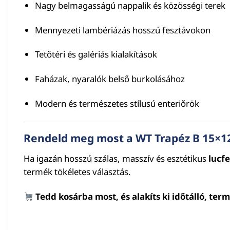
Nagy belmagasságú nappalik és közösségi terek
Mennyezeti lambériázás hosszú fesztávokon
Tetőtéri és galériás kialakítások
Faházak, nyaralók belső burkolásához
Modern és természetes stílusú enteriőrök
Rendeld meg most a WT Trapéz B 15×1
Ha igazán hosszú szálas, masszív és esztétikus
lucf
termék tökéletes választás.
Tedd kosárba most, és alakíts ki időtálló, te