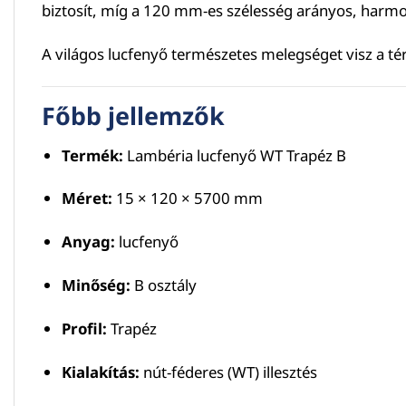
biztosít, míg a 120 mm-es szélesség arányos, harm
A világos lucfenyő természetes melegséget visz a té
Főbb jellemzők
Termék:
Lambéria lucfenyő WT Trapéz B
Méret:
15 × 120 × 5700 mm
Anyag:
lucfenyő
Minőség:
B osztály
Profil:
Trapéz
Kialakítás:
nút-féderes (WT) illesztés