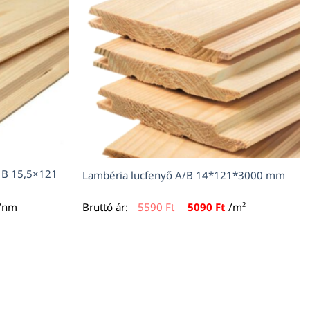
 B 15,5×121
Lambéria lucfenyő A/B 14*121*3000 mm
urrent
Original
Current
/nm
Bruttó ár:
5590
Ft
5090
Ft
/m²
rice
price
price
s:
was:
is:
390 Ft.
5590 Ft.
5090 Ft.