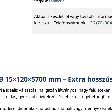
Kategória:
Lambéria
Aktuális készletről vagy további inform
keresztül. Telefonszámunk:
+36 (70) 90
 B 15×120×5700 mm
– Extra hosszú
ria
ideális választás, ha igazán látványos, nagy felületeken i
s toldás, gyorsabb kivitelezés és letisztult, egybefüggő m
y modern, dinamikus hatást ad a falnak vagy mennyezetnek