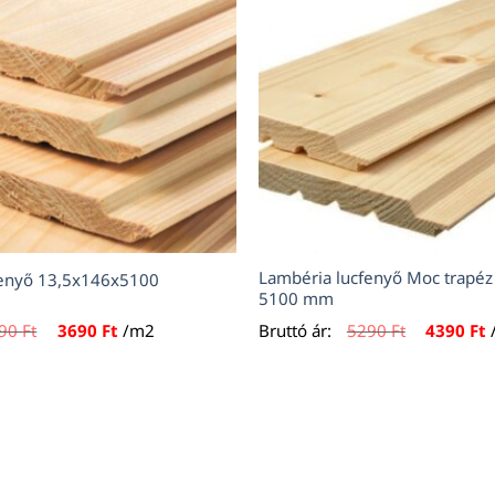
Lambéria lucfenyő Moc trapéz
fenyő 13,5x146x5100
5100 mm
Original
Current
Original
C
190
Ft
3690
Ft
/m2
Bruttó ár:
5290
Ft
4390
Ft
price
price
price
p
was:
is:
was:
i
4190 Ft.
3690 Ft.
5290 Ft.
4