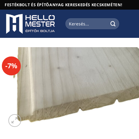
Skip
FESTÉKBOLT ÉS ÉPÍTŐANYAG KERESKEDÉS KECSKEMÉTEN!
to
content
Keresés
a
következőre:
-7%