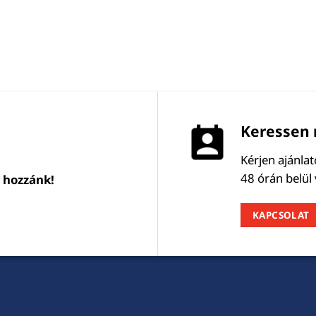
Keressen 
Kérjen ajánla
48 órán belül
l hozzánk!
KAPCSOLAT