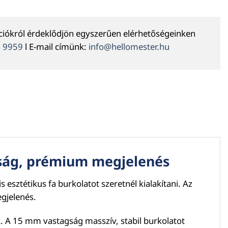
ációkról érdeklődjön egyszerűen elérhetőségeinken
4 9959
l E-mail címünk:
info@hellomester.hu
ság, prémium megjelenés
s esztétikus fa burkolatot szeretnél kialakítani. Az
egjelenés.
. A 15 mm vastagság masszív, stabil burkolatot