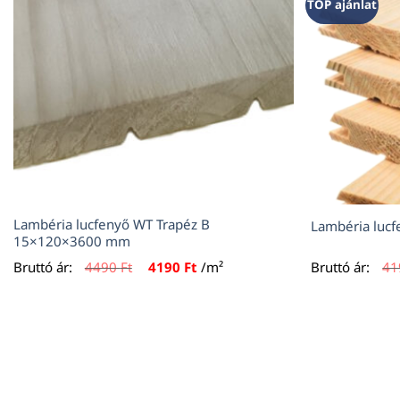
TOP ajánlat
Lambéria lucfenyő WT Trapéz B
Lambéria luc
15×120×3600 mm
Original
Current
Bruttó ár:
4490
Ft
4190
Ft
/m²
Bruttó ár:
4
price
price
was:
is:
4490 Ft.
4190 Ft.