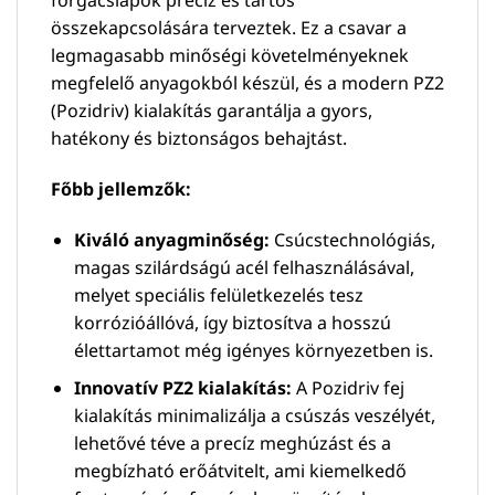
összekapcsolására terveztek. Ez a csavar a
legmagasabb minőségi követelményeknek
megfelelő anyagokból készül, és a modern PZ2
(Pozidriv) kialakítás garantálja a gyors,
hatékony és biztonságos behajtást.
Főbb jellemzők:
Kiváló anyagminőség:
Csúcstechnológiás,
magas szilárdságú acél felhasználásával,
melyet speciális felületkezelés tesz
korrózióállóvá, így biztosítva a hosszú
élettartamot még igényes környezetben is.
Innovatív PZ2 kialakítás:
A Pozidriv fej
kialakítás minimalizálja a csúszás veszélyét,
lehetővé téve a precíz meghúzást és a
megbízható erőátvitelt, ami kiemelkedő