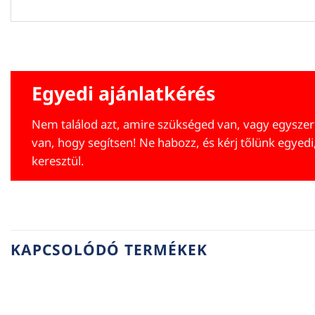
Egyedi ajánlatkérés
Nem találod azt, amire szükséged van, vagy egyszer
van, hogy segítsen! Ne habozz, és kérj tőlünk egyedi
keresztül.
KAPCSOLÓDÓ TERMÉKEK