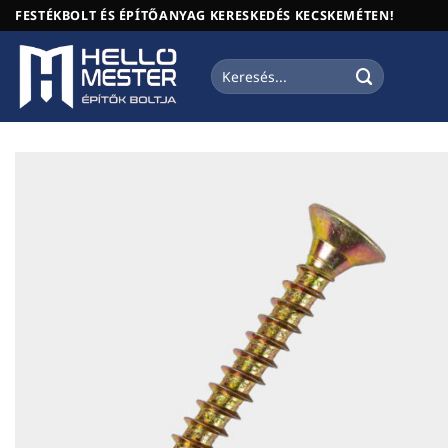
Skip
FESTÉKBOLT ÉS ÉPÍTŐANYAG KERESKEDÉS KECSKEMÉTEN!
to
content
Keresés
a
következőre: