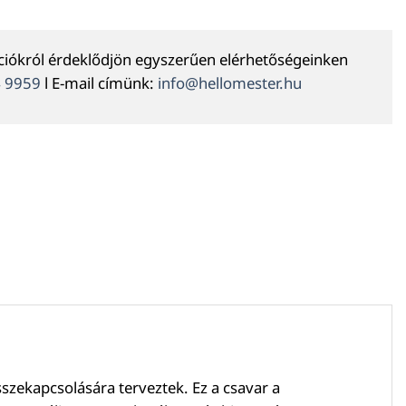
ációkról érdeklődjön egyszerűen elérhetőségeinken
4 9959
l E-mail címünk:
info@hellomester.hu
sszekapcsolására terveztek. Ez a csavar a