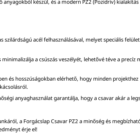
yagokból készül, és a modern PZ2 (Pozidriv) kialakítás 
zilárdságú acél felhasználásával, melyet speciális felületk
ás minimalizálja a csúszás veszélyét, lehetővé téve a precí
.
n és hosszúságokban elérhető, hogy minden projekthez me
kácsolásról.
inőségi anyaghasználat garantálja, hogy a csavar akár a leg
 munkáról, a Forgácslap Csavar PZ2 a minőség és megbízhat
edményt érje el!