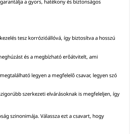
garantálja a gyors, hatékony és biztonságos
ezelés tesz korrózióállóvá, így biztosítva a hosszú
z meghúzást és a megbízható erőátvitelt, ami
gtalálható legyen a megfelelő csavar, legyen szó
szigorúbb szerkezeti elvárásoknak is megfeleljen, így
óság szinonimája. Válassza ezt a csavart, hogy