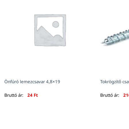
Önfúró lemezcsavar 4,8×19
Tokrögzítő c
Bruttó ár:
24
Ft
Bruttó ár:
2