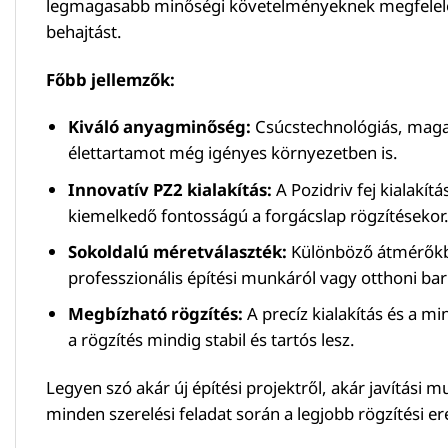
legmagasabb minőségi követelményeknek megfelelő an
behajtást.
Főbb jellemzők:
Kiváló anyagminőség:
Csúcstechnológiás, magas s
élettartamot még igényes környezetben is.
Innovatív PZ2 kialakítás:
A Pozidriv fej kialakít
kiemelkedő fontosságú a forgácslap rögzítésekor
Sokoldalú méretválaszték:
Különböző átmérőkbe
professzionális építési munkáról vagy otthoni bar
Megbízható rögzítés:
A precíz kialakítás és a m
a rögzítés mindig stabil és tartós lesz.
Legyen szó akár új építési projektről, akár javítási
minden szerelési feladat során a legjobb rögzítési er