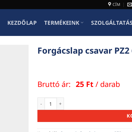
CÍM
KEZDŐLAP
TERMÉKEINK
SZOLGÁLTATÁ
Forgácslap csavar PZ2 
Bruttó ár:
25
Ft
/ darab
Forgácslap csavar PZ2 6,0 x 80 mennyiség
K