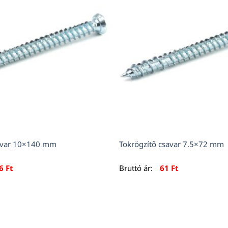
savar 10×140 mm
Tokrögzítő csavar 7.5×72 mm
16
Ft
Bruttó ár:
61
Ft