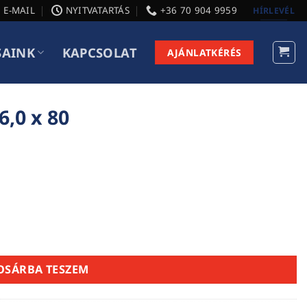
E-MAIL
NYITVATARTÁS
+36 70 904 9959
HÍRLEVÉL
SAINK
KAPCSOLAT
AJÁNLATKÉRÉS
6,0 x 80
OSÁRBA TESZEM