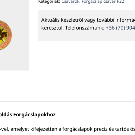
Kategóriák:
Csavarok
,
Forgácslap csavar PZ2
Aktuális készletről vagy további inform
keresztül. Telefonszámunk:
+36 (70) 90
oldás Forgácslapokhoz
el, amelyet kifejezetten a forgácslapok precíz és tartós ö