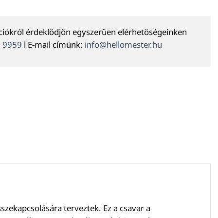
ációkról érdeklődjön egyszerűen elérhetőségeinken
4 9959
l E-mail címünk:
info@hellomester.hu
sszekapcsolására terveztek. Ez a csavar a