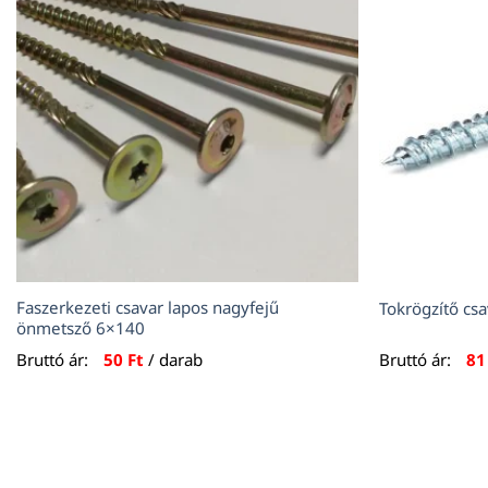
Faszerkezeti csavar lapos nagyfejű
Tokrögzítő c
önmetsző 6×140
Bruttó ár:
50
Ft
/ darab
Bruttó ár:
8