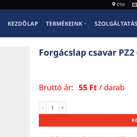
CÍM
KEZDŐLAP
TERMÉKEINK
SZOLGÁLTATÁ
Forgácslap csavar PZ2 
Bruttó ár:
55
Ft
/ darab
Forgácslap csavar PZ2 6,0 x 140 mennyisé
K