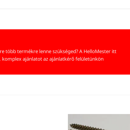
re több termékre lenne szükséged? A HelloMester itt
, komplex ajánlatot az ajánlatkérő felületünkön