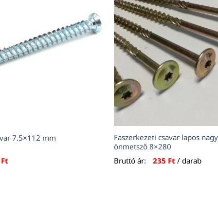
Faszerkezeti csavar lapos nagy
savar 7.5×112 mm
önmetsző 8×280
1
Ft
Bruttó ár:
235
Ft
/ darab