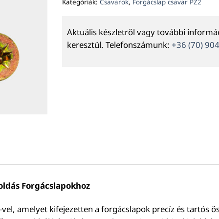
Kategóriák:
Csavarok
,
Forgácslap csavar PZ2
Aktuális készletről vagy további inform
keresztül. Telefonszámunk:
+36 (70) 90
oldás Forgácslapokhoz
el, amelyet kifejezetten a forgácslapok precíz és tartós ö