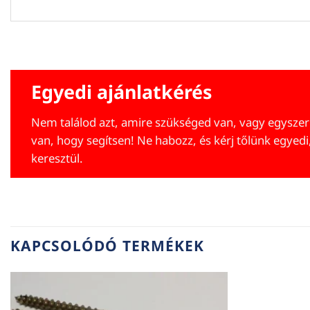
Egyedi ajánlatkérés
Nem találod azt, amire szükséged van, vagy egyszer
van, hogy segítsen! Ne habozz, és kérj tőlünk egyedi
keresztül.
KAPCSOLÓDÓ TERMÉKEK