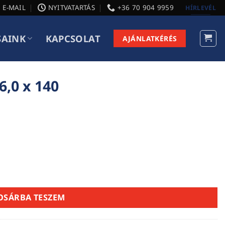
E-MAIL
NYITVATARTÁS
+36 70 904 9959
HÍRLEVÉL
SAINK
KAPCSOLAT
AJÁNLATKÉRÉS
6,0 x 140
g
OSÁRBA TESZEM