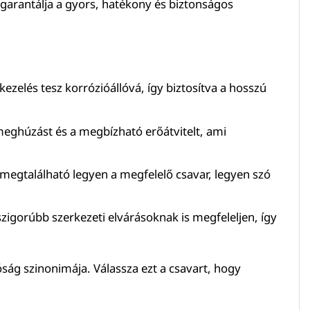
garantálja a gyors, hatékony és biztonságos
ezelés tesz korrózióállóvá, így biztosítva a hosszú
z meghúzást és a megbízható erőátvitelt, ami
gtalálható legyen a megfelelő csavar, legyen szó
szigorúbb szerkezeti elvárásoknak is megfeleljen, így
óság szinonimája. Válassza ezt a csavart, hogy