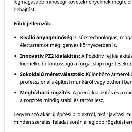
legmagasabb minőségi követelményeknek megfelelő an
behajtást.
Főbb jellemzők:
Kiváló anyagminőség:
Csúcstechnológiás, magas s
élettartamot még igényes környezetben is.
Innovatív PZ2 kialakítás:
A Pozidriv fej kialakít
kiemelkedő fontosságú a forgácslap rögzítésekor
Sokoldalú méretválaszték:
Különböző átmérőkbe
professzionális építési munkáról vagy otthoni bar
Megbízható rögzítés:
A precíz kialakítás és a m
a rögzítés mindig stabil és tartós lesz.
Legyen szó akár új építési projektről, akár javítási
minden szerelési feladat során a legjobb rögzítési er