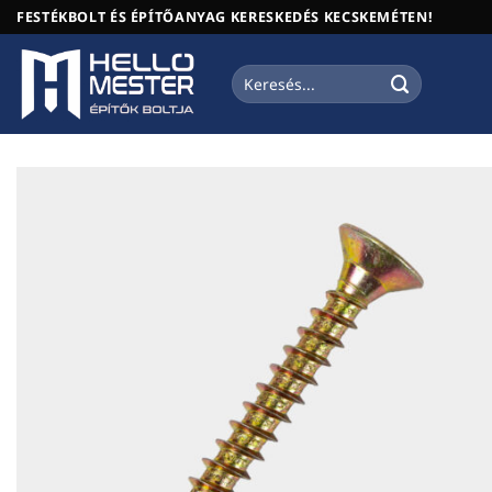
Skip
FESTÉKBOLT ÉS ÉPÍTŐANYAG KERESKEDÉS KECSKEMÉTEN!
to
content
Keresés
a
következőre: