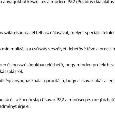
yagokból készül, és a modern PZ2 (Pozidriv) kialakítás 
zilárdságú acél felhasználásával, melyet speciális felületk
ás minimalizálja a csúszás veszélyét, lehetővé téve a precí
.
n és hosszúságokban elérhető, hogy minden projekthez me
kácsolásról.
inőségi anyaghasználat garantálja, hogy a csavar akár a leg
 munkáról, a Forgácslap Csavar PZ2 a minőség és megbízhat
edményt érje el!