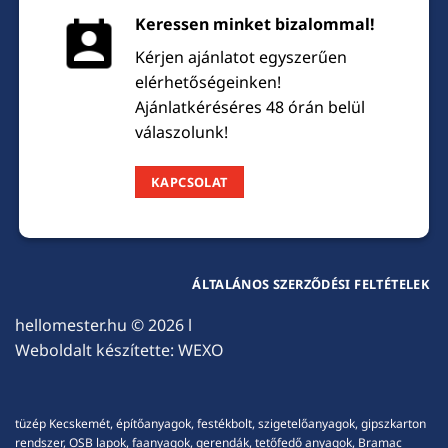
Keressen minket bizalommal!
Kérjen ajánlatot egyszerűen
elérhetőségeinken!
Ajánlatkéréséres 48 órán belül
válaszolunk!
KAPCSOLAT
ÁLTALÁNOS SZERZŐDÉSI FELTÉTELEK
hellomester.hu
© 2026 l
Weboldalt készítette:
WEXO
tüzép Kecskemét, építőanyagok, festékbolt, szigetelőanyagok, gipszkarton
rendszer, OSB lapok, faanyagok, gerendák, tetőfedő anyagok, Bramac