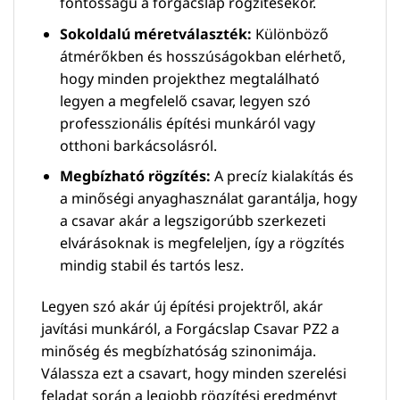
fontosságú a forgácslap rögzítésekor.
Sokoldalú méretválaszték:
Különböző
átmérőkben és hosszúságokban elérhető,
hogy minden projekthez megtalálható
legyen a megfelelő csavar, legyen szó
professzionális építési munkáról vagy
otthoni barkácsolásról.
Megbízható rögzítés:
A precíz kialakítás és
a minőségi anyaghasználat garantálja, hogy
a csavar akár a legszigorúbb szerkezeti
elvárásoknak is megfeleljen, így a rögzítés
mindig stabil és tartós lesz.
Legyen szó akár új építési projektről, akár
javítási munkáról, a Forgácslap Csavar PZ2 a
minőség és megbízhatóság szinonimája.
Válassza ezt a csavart, hogy minden szerelési
feladat során a legjobb rögzítési eredményt