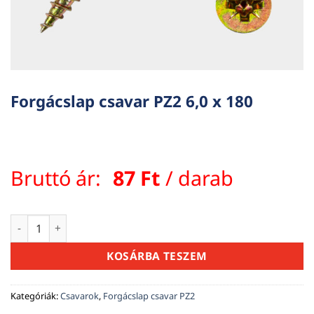
Forgácslap csavar PZ2 6,0 x 180
Bruttó ár:
87
Ft
/ darab
Forgácslap csavar PZ2 6,0 x 180 mennyiség
KOSÁRBA TESZEM
Kategóriák:
Csavarok
,
Forgácslap csavar PZ2