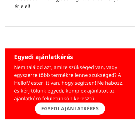
érje el!
Egyedi ajánlatkérés
Nem találod azt, amire szükséged van, vagy
egyszerre több termékre lenne szükséged? A
HelloMester itt van, hogy segítsen! Ne habozz,
és kérj tőlünk egyedi, komplex ajánlatot az
ajánlatkérő felületünkön keresztül.
EGYEDI AJÁNLATKÉRÉS