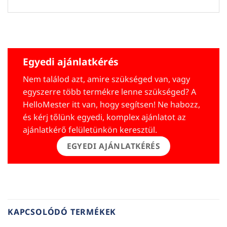
Egyedi ajánlatkérés
Nem találod azt, amire szükséged van, vagy
egyszerre több termékre lenne szükséged? A
HelloMester itt van, hogy segítsen! Ne habozz,
és kérj tőlünk egyedi, komplex ajánlatot az
ajánlatkérő felületünkön keresztül.
EGYEDI AJÁNLATKÉRÉS
KAPCSOLÓDÓ TERMÉKEK