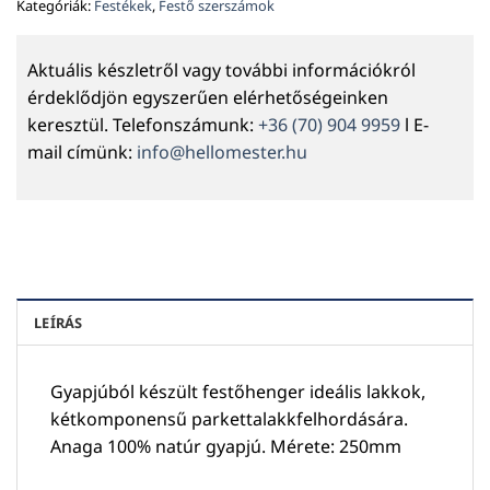
Kategóriák:
Festékek
,
Festő szerszámok
Aktuális készletről vagy további információkról
érdeklődjön egyszerűen elérhetőségeinken
keresztül. Telefonszámunk:
+36 (70) 904 9959
l E-
mail címünk:
info@hellomester.hu
LEÍRÁS
Gyapjúból készült festőhenger ideális lakkok,
kétkomponensű parkettalakkfelhordására.
Anaga 100% natúr gyapjú. Mérete: 250mm