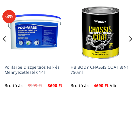
-3%
Polifarbe Diszperziós Fal- és
HB BODY CHASSIS COAT 3IN1
Mennyezetfesték 14l
750ml
Original
Current
Bruttó ár:
8999
Ft
8690
Ft
Bruttó ár:
4690
Ft
/db
price
price
was:
is:
8999 Ft.
8690 Ft.