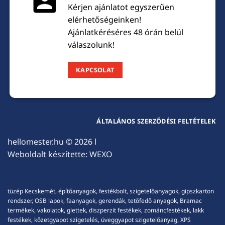
Kérjen ajánlatot egyszerűen
elérhetőségeinken!
Ajánlatkéréséres 48 órán belül
válaszolunk!
KAPCSOLAT
ÁLTALÁNOS SZERZŐDÉSI FELTÉTELEK
hellomester.hu
© 2026 l
Weboldalt készítette:
WEXO
tüzép Kecskemét, építőanyagok, festékbolt, szigetelőanyagok, gipszkarton
rendszer, OSB lapok, faanyagok, gerendák, tetőfedő anyagok, Bramac
termékek, vakolatok, glettek, diszperzit festékek, zománcfestékek, lakk
festékek, kőzetgyapot szigetelés, üveggyapot szigetelőanyag, XPS