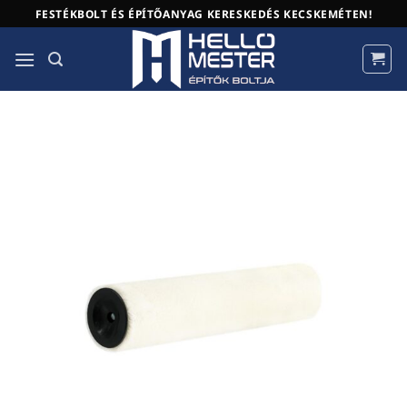
Skip
FESTÉKBOLT ÉS ÉPÍTŐANYAG KERESKEDÉS KECSKEMÉTEN!
to
content