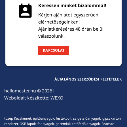
Keressen minket bizalommal!
Kérjen ajánlatot egyszerűen
elérhetőségeinken!
Ajánlatkéréséres 48 órán belül
válaszolunk!
KAPCSOLAT
ÁLTALÁNOS SZERZŐDÉSI FELTÉTELEK
hellomester.hu
© 2026 l
Weboldalt készítette:
WEXO
tüzép Kecskemét, építőanyagok, festékbolt, szigetelőanyagok, gipszkarton
rendszer, OSB lapok, faanyagok, gerendák, tetőfedő anyagok, Bramac