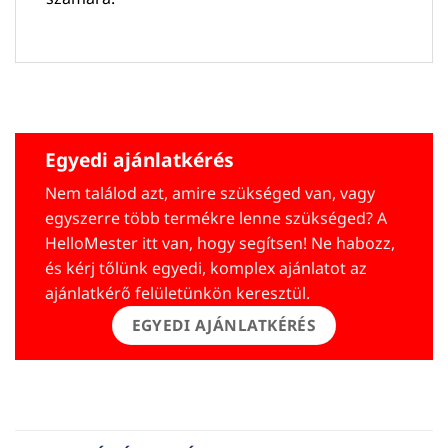
Egyedi ajánlatkérés
Nem találod azt, amire szükséged van, vagy
egyszerre több termékre lenne szükséged? A
HelloMester itt van, hogy segítsen! Ne habozz,
és kérj tőlünk egyedi, komplex ajánlatot az
ajánlatkérő felületünkön keresztül.
EGYEDI AJÁNLATKÉRÉS