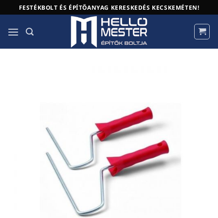
Skip
FESTÉKBOLT ÉS ÉPÍTŐANYAG KERESKEDÉS KECSKEMÉTEN!
to
content