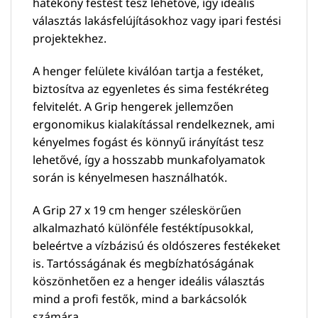
hatékony festést tesz lehetővé, így ideális
választás lakásfelújításokhoz vagy ipari festési
projektekhez.
A henger felülete kiválóan tartja a festéket,
biztosítva az egyenletes és sima festékréteg
felvitelét. A Grip hengerek jellemzően
ergonomikus kialakítással rendelkeznek, ami
kényelmes fogást és könnyű irányítást tesz
lehetővé, így a hosszabb munkafolyamatok
során is kényelmesen használhatók.
A Grip 27 x 19 cm henger széleskörűen
alkalmazható különféle festéktípusokkal,
beleértve a vízbázisú és oldószeres festékeket
is. Tartósságának és megbízhatóságának
köszönhetően ez a henger ideális választás
mind a profi festők, mind a barkácsolók
számára.