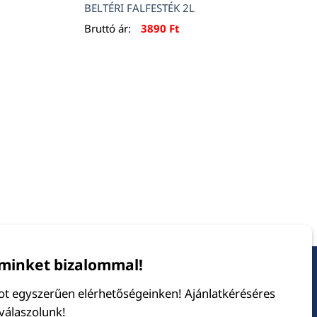
BELTÉRI FALFESTÉK 2L
Bruttó ár:
3890
Ft
minket bizalommal!
tot egyszerűen elérhetőségeinken! Ajánlatkéréséres
 válaszolunk!