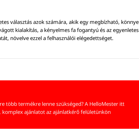
etes választás azok számára, akik egy megbízható, könnye
vágott kialakítás, a kényelmes fa fogantyú és az egyenletes
át, növelve ezzel a felhasználói elégedettséget.
re több termékre lenne szükséged? A HelloMester itt
, komplex ajánlatot az ajánlatkérő felületünkön