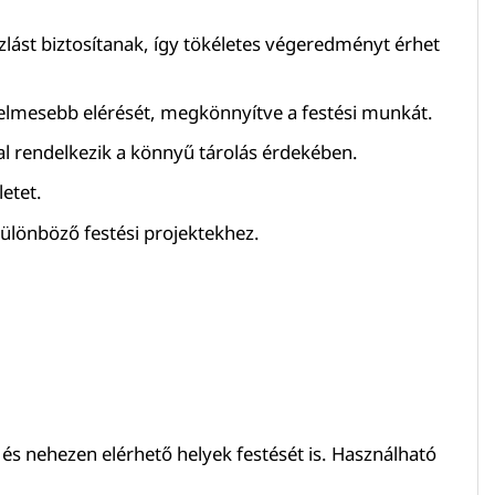
zlást biztosítanak, így tökéletes végeredményt érhet
yelmesebb elérését, megkönnyítve a festési munkát.
al rendelkezik a könnyű tárolás érdekében.
letet.
különböző festési projektekhez.
 és nehezen elérhető helyek festését is. Használható