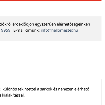
ációkról érdeklődjön egyszerűen elérhetőségeinken
4 9959
l E-mail címünk:
info@hellomester.hu
, különös tekintettel a sarkok és nehezen elérhető
 kialakítással.