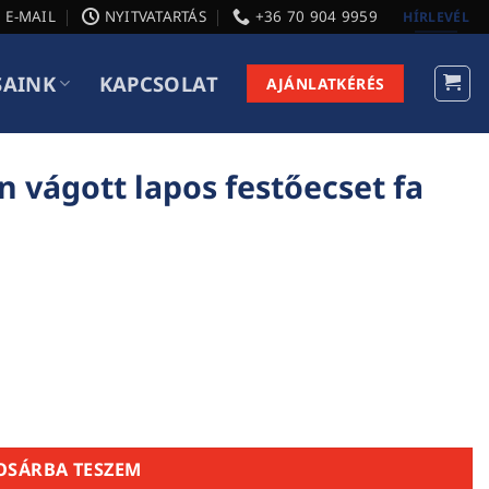
E-MAIL
NYITVATARTÁS
+36 70 904 9959
HÍRLEVÉL
SAINK
KAPCSOLAT
AJÁNLATKÉRÉS
 vágott lapos festőecset fa
ecset fa nyéllel, 2", 50 mm mennyiség
OSÁRBA TESZEM