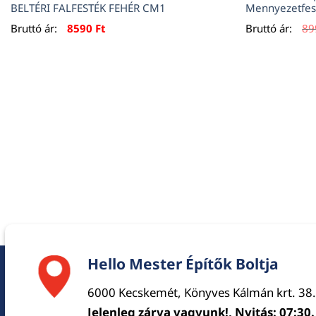
BELTÉRI FALFESTÉK FEHÉR CM1
Mennyezetfes
Bruttó ár:
8590
Ft
Bruttó ár:
8
Hello Mester Építők Boltja
6000 Kecskemét, Könyves Kálmán krt. 38.
Jelenleg zárva vagyunk!, Nyitás: 07:30.