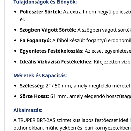
Tulajdonságok és Előnyök:
Poliészter Sörték:
Az extra finom hegyű poliészte
el.
Szögben Vágott Sörték:
A szögben vágott sörték
Fa Fogantyú:
A fából készült fogantyú ergonomiku
Egyenletes Festékeloszlás:
Az ecset egyenletesen 
Ideális Vízbázisú Festékekhez:
Kifejezetten víz
Méretek és Kapacitás:
Szélesség:
2″ / 50 mm, amely megfelelő méretet bi
Sörte Hossz:
61 mm, amely elegendő hosszúságot b
Alkalmazás:
A TRUPER BRT-2AS szintetikus lapos festőecset ideáli
otthonokban, műhelyekben és ipari környezetekben, 