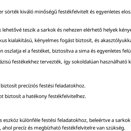
r sörték kiváló minőségű festékfelvitelt és egyenletes elos
 lehetővé teszik a sarkok és nehezen elérhető helyek kén
s kialakítású, kényelmes fogást biztosít, és akasztólyukk
oszlatja el a festéket, biztosítva a sima és egyenletes felü
bázisú festékekhez tervezték, így sokoldalúan használható 
ztosít precíziós festési feladatokhoz.
iztosít a hatékony festékfelvitelhez.
s eszköz különféle festési feladatokhoz, beleértve a sarkok
ahol precíz és megbízható festékfelvitelre van szükség.