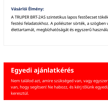
Vásárlói Élmény:
A TRUPER BRT-2AS szintetikus lapos festőecset tökél
festési feladatokhoz. A poliészter sörték, a szögben 
élettartamát, megbízhatóságát és egyszerű használat
Egyedi ajánlatkérés
Nem találod azt, amire szükséged van, vagy egyszer
van, hogy segítsen! Ne habozz, és kérj tőlünk egyedi
keresztül.