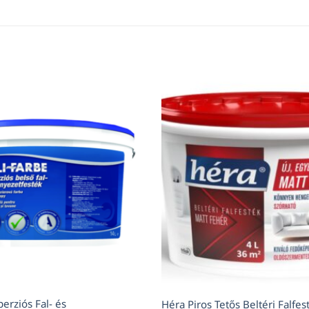
perziós Fal- és
Héra Piros Tetős Beltéri Falfes