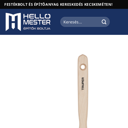
Skip
FESTÉKBOLT ÉS ÉPÍTŐANYAG KERESKEDÉS KECSKEMÉTEN!
to
content
Keresés
a
következőre: