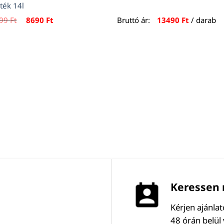
ték 14l
Original
Current
999
Ft
8690
Ft
Bruttó ár:
13490
Ft
/ darab
price
price
was:
is:
8999 Ft.
8690 Ft.
Keressen 
Kérjen ajánla
48 órán belül