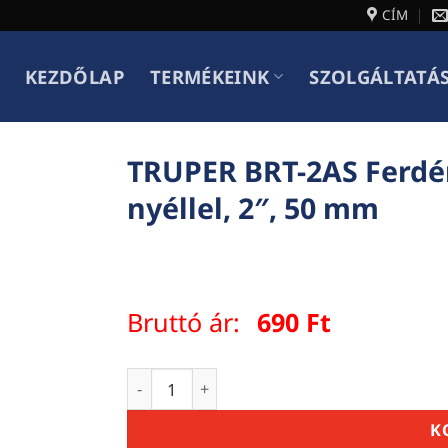
CÍM
KEZDŐLAP
TERMÉKEINK
SZOLGÁLTATÁ
TRUPER BRT-2AS Ferdén
nyéllel, 2″, 50 mm
Bruttó ár:
690
Ft
TRUPER BRT-2AS Ferdén vágott lapos festő
K