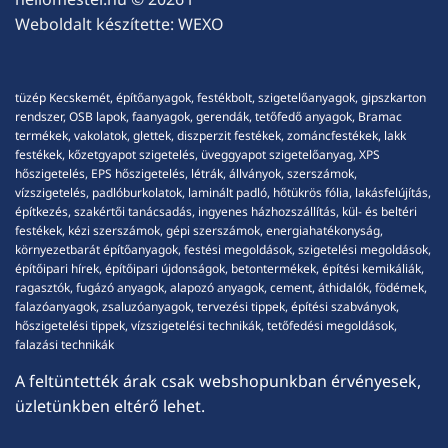
Weboldalt készítette:
WEXO
tüzép Kecskemét, építőanyagok, festékbolt, szigetelőanyagok, gipszkarton
rendszer, OSB lapok, faanyagok, gerendák, tetőfedő anyagok, Bramac
termékek, vakolatok, glettek, diszperzit festékek, zománcfestékek, lakk
festékek, kőzetgyapot szigetelés, üveggyapot szigetelőanyag, XPS
hőszigetelés, EPS hőszigetelés, létrák, állványok, szerszámok,
vízszigetelés, padlóburkolatok, laminált padló, hőtükrös fólia, lakásfelújítás,
építkezés, szakértői tanácsadás, ingyenes házhozszállítás, kül- és beltéri
festékek, kézi szerszámok, gépi szerszámok, energiahatékonyság,
környezetbarát építőanyagok, festési megoldások, szigetelési megoldások,
építőipari hírek, építőipari újdonságok, betontermékek, építési kemikáliák,
ragasztók, fugázó anyagok, alapozó anyagok, cement, áthidalók, födémek,
falazóanyagok, zsaluzóanyagok, tervezési tippek, építési szabványok,
hőszigetelési tippek, vízszigetelési technikák, tetőfedési megoldások,
falazási technikák
A feltüntették árak csak webshopunkban érvényesek,
üzletünkben eltérő lehet.