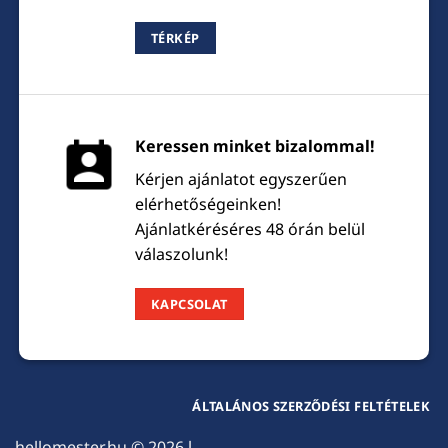
TÉRKÉP
Keressen minket bizalommal!
Kérjen ajánlatot egyszerűen
elérhetőségeinken!
Ajánlatkéréséres 48 órán belül
válaszolunk!
KAPCSOLAT
ÁLTALÁNOS SZERZŐDÉSI FELTÉTELEK
hellomester.hu
© 2026 l