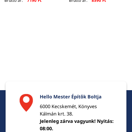
Bruttó ár:
7190
Ft
Bruttó ár:
8590
Ft
Hello Mester Építők Boltja
6000 Kecskemét, Könyves
Kálmán krt. 38.
Jelenleg zárva vagyunk! Nyitás:
08:00.