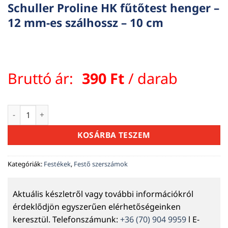
Schuller Proline HK fűtőtest henger –
12 mm-es szálhossz – 10 cm
Bruttó ár:
390
Ft
/ darab
Schuller Proline HK fűtőtest henger - 12 mm-es szálhossz - 
KOSÁRBA TESZEM
Kategóriák:
Festékek
,
Festő szerszámok
Aktuális készletről vagy további információkról
érdeklődjön egyszerűen elérhetőségeinken
keresztül. Telefonszámunk:
+36 (70) 904 9959
l E-