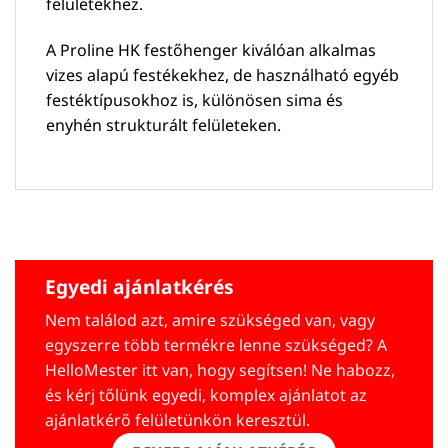
felületekhez.
A Proline HK festőhenger kiválóan alkalmas
vizes alapú festékekhez, de használható egyéb
festéktípusokhoz is, különösen sima és
enyhén strukturált felületeken.
Egyedi ajánlatkérés
Nem találod azt, amire szükséged van, vagy
egyszerre több termékre lenne szükséged? A
HelloMester itt van, hogy segítsen! Ne habozz,
és kérj tőlünk egyedi, komplex ajánlatot az
ajánlatkérő felületünkön keresztül.