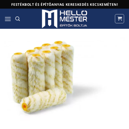
Skip
FESTÉKBOLT ÉS ÉPÍTŐANYAG KERESKEDÉS KECSKEMÉTEN!
to
content