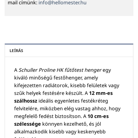
mail címünk:
info@hellomester.hu
LEÍRÁS
A
Schuller Proline HK fűtőtest henger
egy
kiváló minőségű festőhenger, amely
kifejezetten radiátorok, kisebb felületek vagy
szűk helyek festésére készült. A
12 mm-es
szálhossz
ideális egyenletes festékréteg
felvitelére, miközben elég vastag ahhoz, hogy
megfelelő fedést biztosítson. A
10 cm-es
szélessége
könnyen kezelhető, és jól
alkalmazkodik kisebb vagy keskenyebb