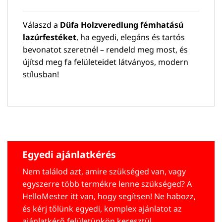
Válaszd a
Düfa Holzveredlung fémhatású
lazúrfestéket
, ha egyedi, elegáns és tartós
bevonatot szeretnél – rendeld meg most, és
újítsd meg fa felületeidet látványos, modern
stílusban!
Egyedi ajánlatkérés
Nem találod azt, amire szükséged van, vagy
egyszerre több termékre lenne szükséged? A
HelloMester itt van, hogy segítsen! Ne habozz,
és kérj tőlünk egyedi, komplex ajánlatot az
ajánlatkérő felületünkön keresztül.