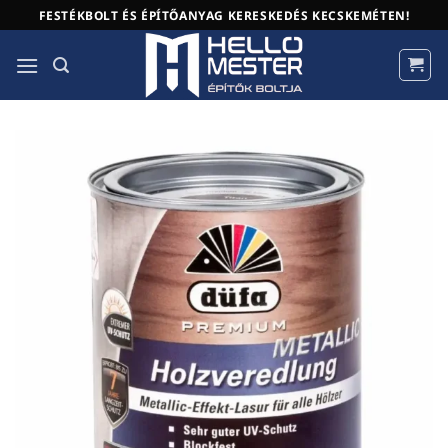
Skip
FESTÉKBOLT ÉS ÉPÍTŐANYAG KERESKEDÉS KECSKEMÉTEN!
to
content