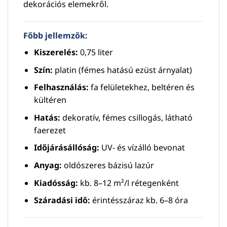
dekorációs elemekről.
Főbb jellemzők:
Kiszerelés:
0,75 liter
Szín:
platin (fémes hatású ezüst árnyalat)
Felhasználás:
fa felületekhez, beltéren és
kültéren
Hatás:
dekoratív, fémes csillogás, látható
faerezet
Időjárásállóság:
UV- és vízálló bevonat
Anyag:
oldószeres bázisú lazúr
Kiadósság:
kb. 8–12 m²/l rétegenként
Száradási idő:
érintésszáraz kb. 6–8 óra