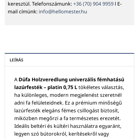
keresztül. Telefonszámunk:
+36 (70) 904 9959
l E-
mail címünk:
info@hellomester.hu
LEÍRÁS
A
Düfa Holzveredlung univerzális fémhatású
lazúrfesték – platin 0,75 L
tökéletes választás,
ha különleges, modern megjelenést szeretnél
adni fa felületeidnek. Ez a prémium minőségű
lazúrfesték elegáns fémes csillogást biztosít,
miközben megőrzi a fa természetes erezetét.
Ideális beltéri és kültéri használatra egyaránt,
legyen szó bútorokról, kerítésekről vagy