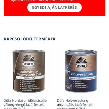
EGYEDI AJÁNLATKÉRÉS
KAPCSOLÓDÓ TERMÉKEK
Düfa Holzlasur időjárásálló
Düfa Holzveredlung
vékonyrétegű lazúrfesték
univerzális lazúrfesték
dióbarna 0,75 L
alabástrom 0,75 L