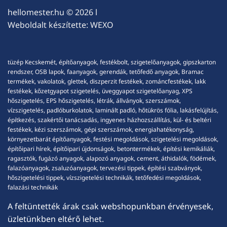
hellomester.hu
© 2026 l
Weboldalt készítette:
WEXO
tüzép Kecskemét, építőanyagok, festékbolt, szigetelőanyagok, gipszkarton
rendszer, OSB lapok, faanyagok, gerendák, tetőfedő anyagok, Bramac
termékek, vakolatok, glettek, diszperzit festékek, zománcfestékek, lakk
festékek, kőzetgyapot szigetelés, üveggyapot szigetelőanyag, XPS
hőszigetelés, EPS hőszigetelés, létrák, állványok, szerszámok,
vízszigetelés, padlóburkolatok, laminált padló, hőtükrös fólia, lakásfelújítás,
építkezés, szakértői tanácsadás, ingyenes házhozszállítás, kül- és beltéri
festékek, kézi szerszámok, gépi szerszámok, energiahatékonyság,
környezetbarát építőanyagok, festési megoldások, szigetelési megoldások,
építőipari hírek, építőipari újdonságok, betontermékek, építési kemikáliák,
ragasztók, fugázó anyagok, alapozó anyagok, cement, áthidalók, födémek,
falazóanyagok, zsaluzóanyagok, tervezési tippek, építési szabványok,
hőszigetelési tippek, vízszigetelési technikák, tetőfedési megoldások,
falazási technikák
A feltüntették árak csak webshopunkban érvényesek,
üzletünkben eltérő lehet.