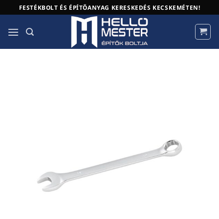
Skip
FESTÉKBOLT ÉS ÉPÍTŐANYAG KERESKEDÉS KECSKEMÉTEN!
to
content