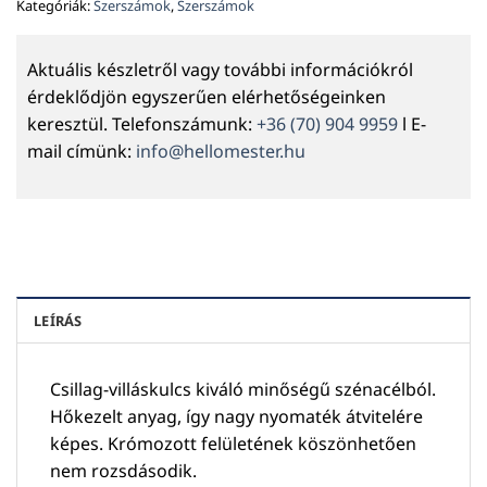
Kategóriák:
Szerszámok
,
Szerszámok
Aktuális készletről vagy további információkról
érdeklődjön egyszerűen elérhetőségeinken
keresztül. Telefonszámunk:
+36 (70) 904 9959
l E-
mail címünk:
info@hellomester.hu
LEÍRÁS
Csillag-villáskulcs kiváló minőségű szénacélból.
Hőkezelt anyag, így nagy nyomaték átvitelére
képes. Krómozott felületének köszönhetően
nem rozsdásodik.