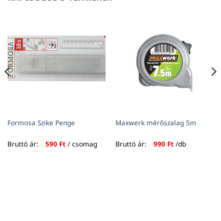
Formosa Szike Penge
Maxwerk mérőszalag 5m
Bruttó ár:
590
Ft
/ csomag
Bruttó ár:
990
Ft
/db