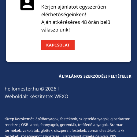
Kérjen ajánlatot egyszerűen
elérhetőségeinken!
Ajánlatkéréséres 48 órán belül
válaszolunk!
KAPCSOLAT
ÁLTALÁNOS SZERZŐDÉSI FELTÉTELEK
hellomester.hu
© 2026 l
Weboldalt készítette:
WEXO
tüzép Kecskemét, építőanyagok, festékbolt, szigetelőanyagok, gipszkarton
rendszer, OSB lapok, faanyagok, gerendák, tetőfedő anyagok, Bramac
termékek, vakolatok, glettek, diszperzit festékek, zománcfestékek, lakk
festékek, kőzetgyapot szigetelés, üveggyapot szigetelőanyag, XPS