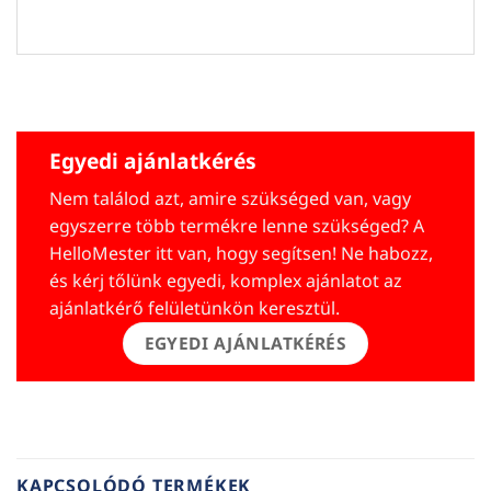
Egyedi ajánlatkérés
Nem találod azt, amire szükséged van, vagy
egyszerre több termékre lenne szükséged? A
HelloMester itt van, hogy segítsen! Ne habozz,
és kérj tőlünk egyedi, komplex ajánlatot az
ajánlatkérő felületünkön keresztül.
EGYEDI AJÁNLATKÉRÉS
KAPCSOLÓDÓ TERMÉKEK