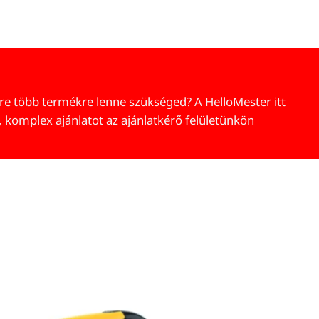
re több termékre lenne szükséged? A HelloMester itt
, komplex ajánlatot az ajánlatkérő felületünkön