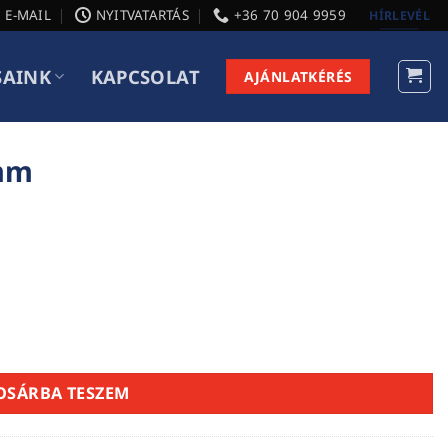
E-MAIL
NYITVATARTÁS
+36 70 904 9959
HÍRLEVÉL
SAINK
KAPCSOLAT
AJÁNLATKÉRÉS
5mm
OSÁRBA TESZEM