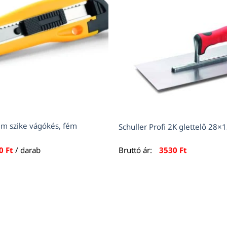
m szike vágókés, fém
Schuller Profi 2K glettelő 28×
90
Ft
/ darab
Bruttó ár:
3530
Ft