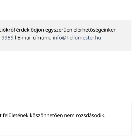
ációkról érdeklődjön egyszerűen elérhetőségeinken
4 9959
l E-mail címünk:
info@hellomester.hu
ott felületének köszönhetően nem rozsdásodik.