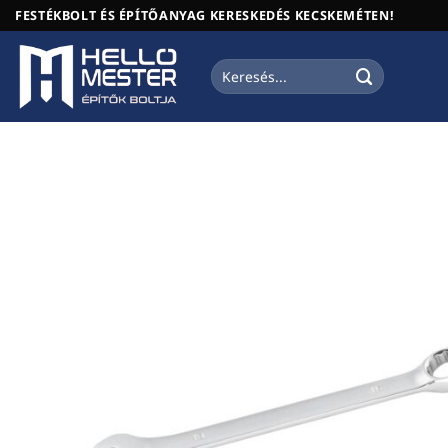
Skip
FESTÉKBOLT ÉS ÉPÍTŐANYAG KERESKEDÉS KECSKEMÉTEN!
to
content
Keresés
a
következőre: