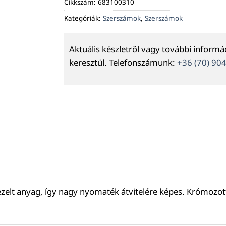
Cikkszám:
683100310
Kategóriák:
Szerszámok
,
Szerszámok
Aktuális készletről vagy további inform
keresztül. Telefonszámunk:
+36 (70) 90
kezelt anyag, így nagy nyomaték átvitelére képes. Krómoz