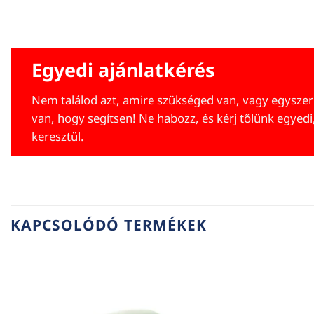
Egyedi ajánlatkérés
Nem találod azt, amire szükséged van, vagy egyszer
van, hogy segítsen! Ne habozz, és kérj tőlünk egyedi
keresztül.
KAPCSOLÓDÓ TERMÉKEK