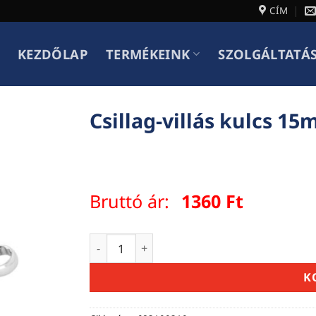
CÍM
KEZDŐLAP
TERMÉKEINK
SZOLGÁLTATÁ
Csillag-villás kulcs 1
Bruttó ár:
1360
Ft
Csillag-villás kulcs 15mm mennyiség
K