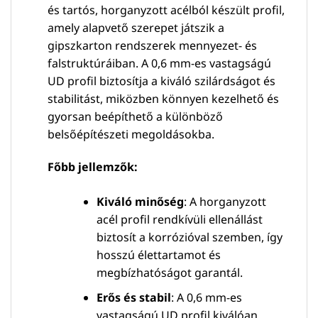
és tartós, horganyzott acélból készült profil,
amely alapvető szerepet játszik a
gipszkarton rendszerek mennyezet- és
falstruktúráiban. A 0,6 mm-es vastagságú
UD profil biztosítja a kiváló szilárdságot és
stabilitást, miközben könnyen kezelhető és
gyorsan beépíthető a különböző
belsőépítészeti megoldásokba.
Főbb jellemzők:
Kiváló minőség
: A horganyzott
acél profil rendkívüli ellenállást
biztosít a korrózióval szemben, így
hosszú élettartamot és
megbízhatóságot garantál.
Erős és stabil
: A 0,6 mm-es
vastagságú UD profil kiválóan