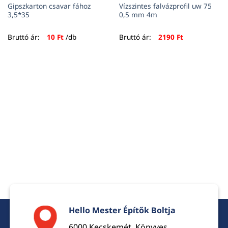
Gipszkarton csavar fához
Vízszintes falvázprofil uw 75
3,5*35
0,5 mm 4m
Bruttó ár:
10
Ft
/db
Bruttó ár:
2190
Ft
Hello Mester Építők Boltja
6000 Kecskemét, Könyves