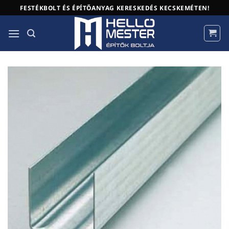
Skip
FESTÉKBOLT ÉS ÉPÍTŐANYAG KERESKEDÉS KECSKEMÉTEN!
to
content