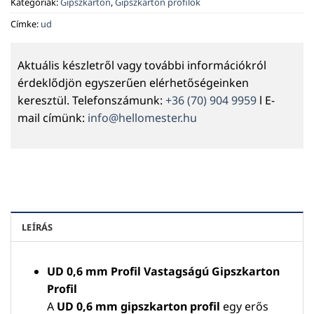
Kategóriák:
Gipszkarton
,
Gipszkarton profilok
Címke:
ud
Aktuális készletről vagy további információkról
érdeklődjön egyszerűen elérhetőségeinken
keresztül. Telefonszámunk:
+36 (70) 904 9959
l E-
mail címünk:
info@hellomester.hu
LEÍRÁS
UD 0,6 mm Profil Vastagságú Gipszkarton
Profil
A
UD 0,6 mm gipszkarton profil
egy erős