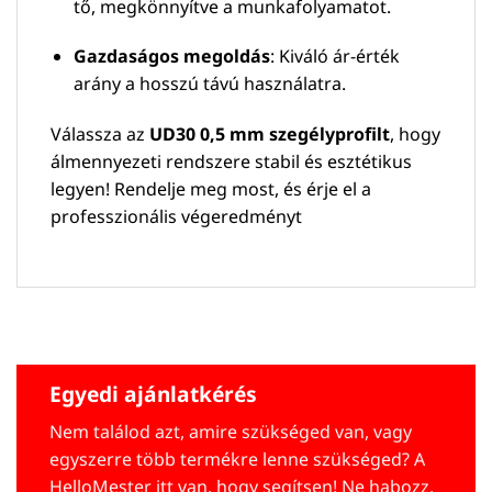
tő, megkönnyítve a munkafolyamatot.
Gazdaságos megoldás
: Kiváló ár-érték
arány a hosszú távú használatra.
Válassza az
UD30 0,5 mm szegélyprofilt
, hogy
álmennyezeti rendszere stabil és esztétikus
legyen! Rendelje meg most, és érje el a
professzionális végeredményt
Egyedi ajánlatkérés
Nem találod azt, amire szükséged van, vagy
egyszerre több termékre lenne szükséged? A
HelloMester itt van, hogy segítsen! Ne habozz,