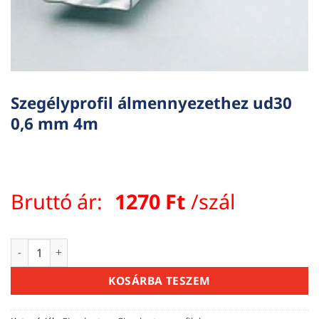
Szegélyprofil álmennyezethez ud30
0,6 mm 4m
Bruttó ár:
1270
Ft
/szál
Szegélyprofil álmennyezethez ud30 0,6 mm 4m mennyiség
KOSÁRBA TESZEM