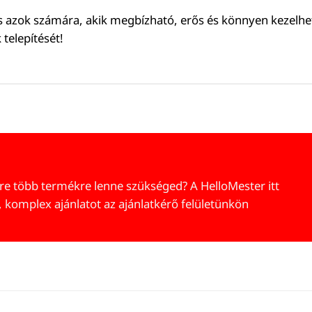
s azok számára, akik megbízható, erős és könnyen kezelhe
telepítését!
re több termékre lenne szükséged? A HelloMester itt
, komplex ajánlatot az ajánlatkérő felületünkön