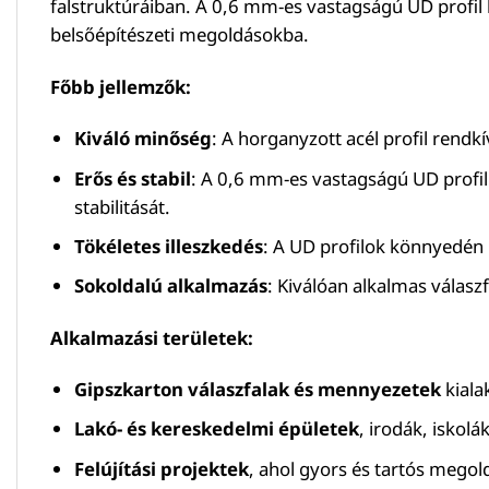
falstruktúráiban. A 0,6 mm-es vastagságú UD profil b
belsőépítészeti megoldásokba.
Főbb jellemzők:
Kiváló minőség
: A horganyzott acél profil rendk
Erős és stabil
: A 0,6 mm-es vastagságú UD profil 
stabilitását.
Tökéletes illeszkedés
: A UD profilok könnyedén 
Sokoldalú alkalmazás
: Kiválóan alkalmas válasz
Alkalmazási területek:
Gipszkarton válaszfalak és mennyezetek
kiala
Lakó- és kereskedelmi épületek
, irodák, iskol
Felújítási projektek
, ahol gyors és tartós megol