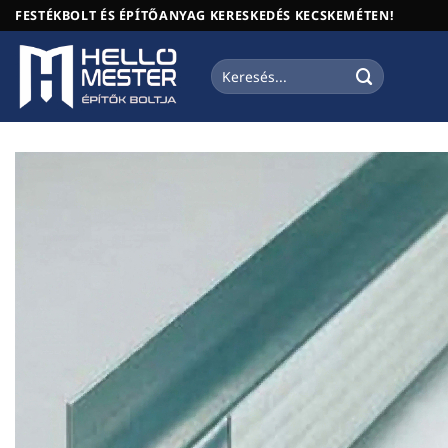
Skip
FESTÉKBOLT ÉS ÉPÍTŐANYAG KERESKEDÉS KECSKEMÉTEN!
to
content
Keresés
a
következőre: