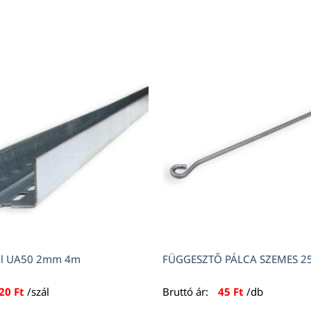
fil UA50 2mm 4m
FÜGGESZTŐ PÁLCA SZEMES 2
120
Ft
/szál
Bruttó ár:
45
Ft
/db