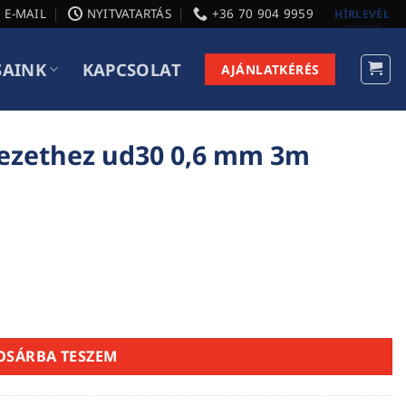
E-MAIL
NYITVATARTÁS
+36 70 904 9959
HÍRLEVÉL
SAINK
KAPCSOLAT
AJÁNLATKÉRÉS
yezethez ud30 0,6 mm 3m
mm 3m mennyiség
OSÁRBA TESZEM