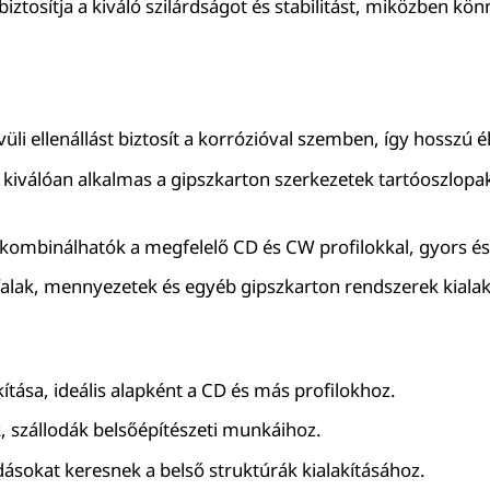
iztosítja a kiváló szilárdságot és stabilitást, miközben k
ívüli ellenállást biztosít a korrózióval szemben, így hossz
kiválóan alkalmas a gipszkarton szerkezetek tartóoszlopaké
kombinálhatók a megfelelő CD és CW profilokkal, gyors és 
falak, mennyezetek és egyéb gipszkarton rendszerek kialakít
kítása, ideális alapként a CD és más profilokhoz.
ák, szállodák belsőépítészeti munkáihoz.
dásokat keresnek a belső struktúrák kialakításához.