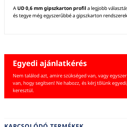
A
UD 0,6 mm gipszkarton profil
a legjobb választá
és tegye még egyszerűbbé a gipszkarton rendszerek 
Egyedi ajánlatkérés
Nem találod azt, amire szükséged van, vagy egyszer
van, hogy segítsen! Ne habozz, és kérj tőlünk egyedi
keresztül.
KAPCSOLÓDÓ TERMÉKEK