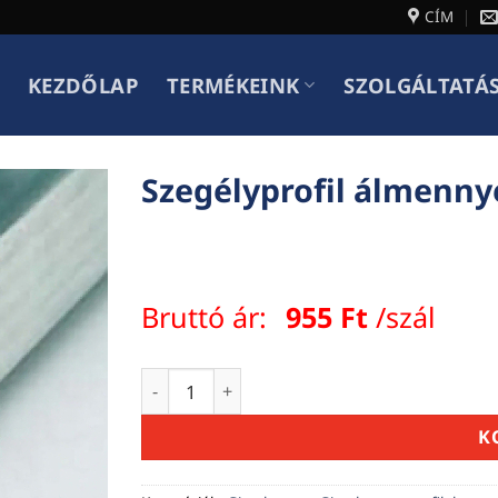
CÍM
KEZDŐLAP
TERMÉKEINK
SZOLGÁLTATÁ
Szegélyprofil álmenn
Bruttó ár:
955
Ft
/szál
Szegélyprofil álmennyezethez ud30 0,6 
K