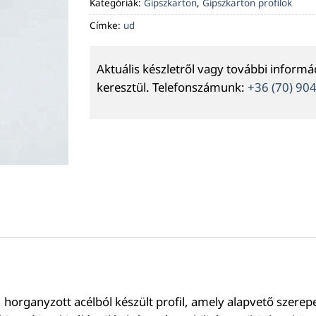
Kategóriák:
Gipszkarton
,
Gipszkarton profilok
Címke:
ud
Aktuális készletről vagy további inform
keresztül. Telefonszámunk:
+36 (70) 90
, horganyzott acélból készült profil, amely alapvető szerep