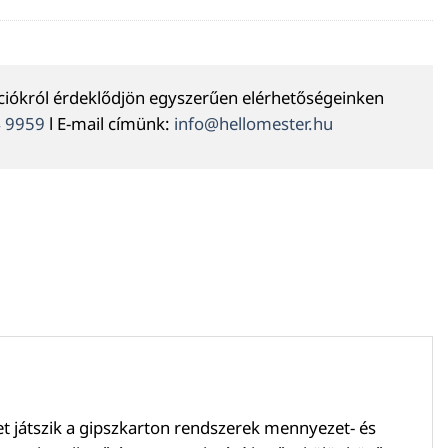
ációkról érdeklődjön egyszerűen elérhetőségeinken
4 9959
l E-mail címünk:
info@hellomester.hu
et játszik a gipszkarton rendszerek mennyezet- és