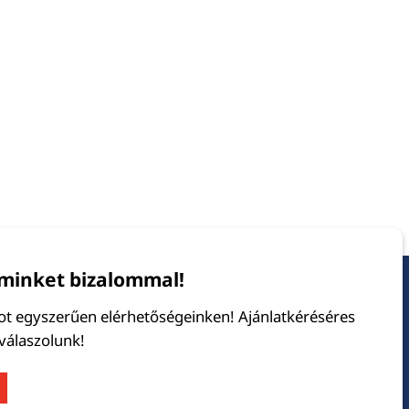
minket bizalommal!
tot egyszerűen elérhetőségeinken! Ajánlatkéréséres
 válaszolunk!