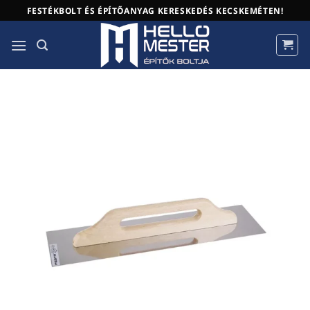
Skip
FESTÉKBOLT ÉS ÉPÍTŐANYAG KERESKEDÉS KECSKEMÉTEN!
to
content