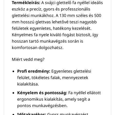
Termékleírás:
A svájci glettelő fa nyéllel ideális
eszköz a precíz, gyors és professzionális
glettelési munkákhoz. A 130 mm széles és 500
mm hosszú glettvas lehetővé teszi nagyobb
felületek egyenletes, hatékony kezelését.
Kényelmes fa nyele kiváló fogást biztosít, így
hosszan tartó munkavégzés során is
komfortosan dolgozhatsz.
Miért vedd meg?
Profi eredmény:
Egyenletes glettelési
felület, tökéletes falak, mennyezetek
kialakítása.
Kényelem és pontosság:
Fa nyéllel ellátott
ergonomikus kialakítás, amely segít a
pontos munkavégzésben.
Időtakarékos:
Gyors munkavégzést