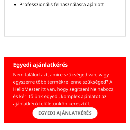
Professzionális felhasználásra ajánlott
Egyedi ajánlatkérés
Nem találod azt, amire szükséged van, vagy
egyszerre több termékre lenne szükséged? A
HelloMester itt van, hogy segítsen! Ne habozz,
és kérj tőlünk egyedi, komplex ajánlatot az
ajánlatkérő felületünkön keresztül.
EGYEDI AJÁNLATKÉRÉS