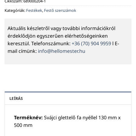
Cikkszám:
689000204-1
Kategóriák:
Festékek
,
Festő szerszámok
Aktuális készletről vagy további információkról
érdeklődjön egyszerűen elérhetőségeinken
keresztül. Telefonszámunk:
+36 (70) 904 9959
l E-
mail címünk:
info@hellomester.hu
LEÍRÁS
Terméknév:
Svájci glettelő fa nyéllel 130 mm x
500 mm