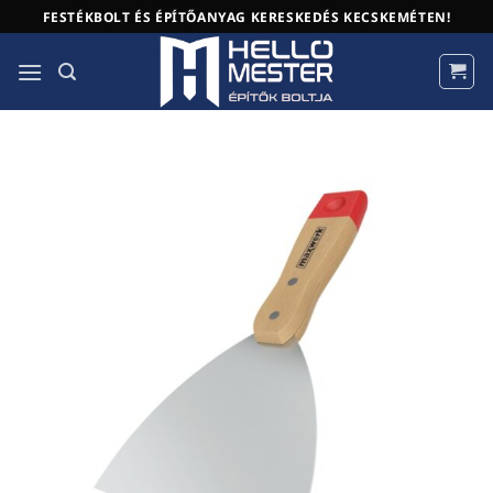
Skip
FESTÉKBOLT ÉS ÉPÍTŐANYAG KERESKEDÉS KECSKEMÉTEN!
to
content