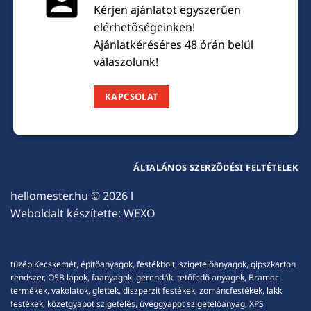
Kérjen ajánlatot egyszerűen
elérhetőségeinken!
Ajánlatkéréséres 48 órán belül
válaszolunk!
KAPCSOLAT
ÁLTALÁNOS SZERZŐDÉSI FELTÉTELEK
hellomester.hu
© 2026 l
Weboldalt készítette:
WEXO
tüzép Kecskemét, építőanyagok, festékbolt, szigetelőanyagok, gipszkarton
rendszer, OSB lapok, faanyagok, gerendák, tetőfedő anyagok, Bramac
termékek, vakolatok, glettek, diszperzit festékek, zománcfestékek, lakk
festékek, kőzetgyapot szigetelés, üveggyapot szigetelőanyag, XPS