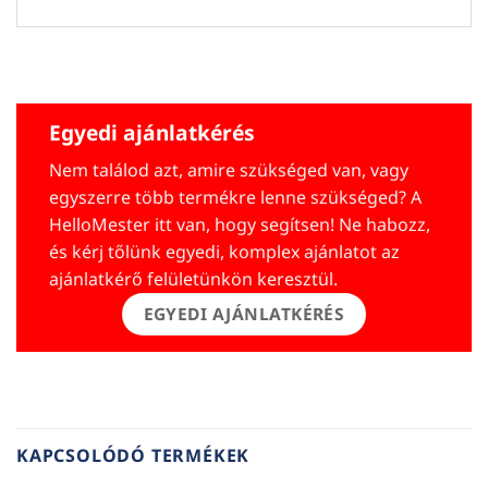
Egyedi ajánlatkérés
Nem találod azt, amire szükséged van, vagy
egyszerre több termékre lenne szükséged? A
HelloMester itt van, hogy segítsen! Ne habozz,
és kérj tőlünk egyedi, komplex ajánlatot az
ajánlatkérő felületünkön keresztül.
EGYEDI AJÁNLATKÉRÉS
KAPCSOLÓDÓ TERMÉKEK