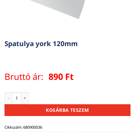
Spatulya york 120mm
Bruttó ár:
890
Ft
Spatulya york 120mm mennyiség
KOSÁRBA TESZEM
Cikkszám:
680900036