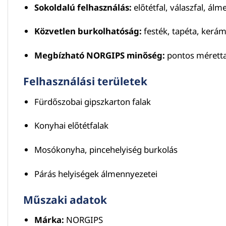
Sokoldalú felhasználás:
előtétfal, válaszfal, ál
Közvetlen burkolhatóság:
festék, tapéta, kerám
Megbízható NORGIPS minőség:
pontos mérettar
Felhasználási területek
Fürdőszobai gipszkarton falak
Konyhai előtétfalak
Mosókonyha, pincehelyiség burkolás
Párás helyiségek álmennyezetei
Műszaki adatok
Márka:
NORGIPS