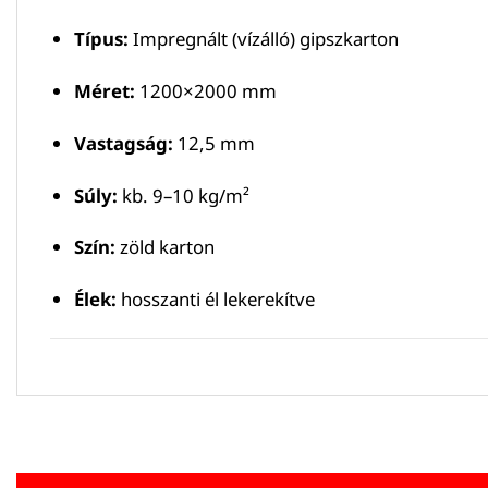
Típus:
Impregnált (vízálló) gipszkarton
Méret:
1200×2000 mm
Vastagság:
12,5 mm
Súly:
kb. 9–10 kg/m²
Szín:
zöld karton
Élek:
hosszanti él lekerekítve