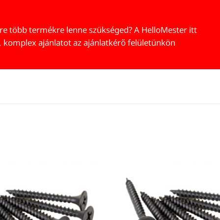
re több termékre lenne szükséged? A HelloMester itt
, komplex ajánlatot az ajánlatkérő felületünkön