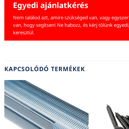
Egyedi ajánlatkérés
Nem találod azt, amire szükséged van, vagy egyszer
van, hogy segítsen! Ne habozz, és kérj tőlünk egyedi
keresztül.
KAPCSOLÓDÓ TERMÉKEK