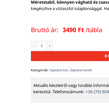
Méretstabil, könnyen vágható és csav
kiegészítve a víztaszító tulajdonsággal.
Bruttó ár:
3490
Ft
/tábla
A NORGIPS impregnált (vízálló) gipszka
K
Kategóriák:
Gipszkarton
,
Gipszkartonok
Aktuális készletről vagy további inform
keresztül. Telefonszámunk:
+36 (70) 90