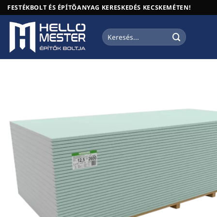
Skip
FESTÉKBOLT ÉS ÉPÍTŐANYAG KERESKEDÉS KECSKEMÉTEN!
to
content
Keresés
a
következőre: