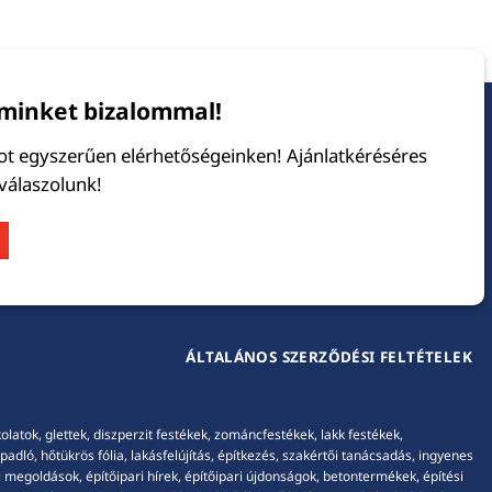
minket bizalommal!
tot egyszerűen elérhetőségeinken! Ajánlatkéréséres
 válaszolunk!
ÁLTALÁNOS SZERZŐDÉSI FELTÉTELEK
tok, glettek, diszperzit festékek, zománcfestékek, lakk festékek,
adló, hőtükrös fólia, lakásfelújítás, építkezés, szakértői tanácsadás, ingyenes
 megoldások, építőipari hírek, építőipari újdonságok, betontermékek, építési