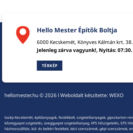
Hello Mester Építők Boltja
6000 Kecskemét, Könyves Kálmán krt. 38.
Jelenleg zárva vagyunk!, Nyitás: 07:30.
TÉRKÉP
hellomester.hu
© 2026 l Weboldalt készítette:
WEXO
tüzép Kecskemét, építőanyagok, festékbolt, szigetelőanyagok, gipszkarton ren
kőzetgyapot szigetelés, üveggyapot szigetelőanyag, XPS hőszigetelés, EPS hőszi
házhozszállítás, kül- és beltéri festékek, kézi szerszámok, gépi szerszámok, 