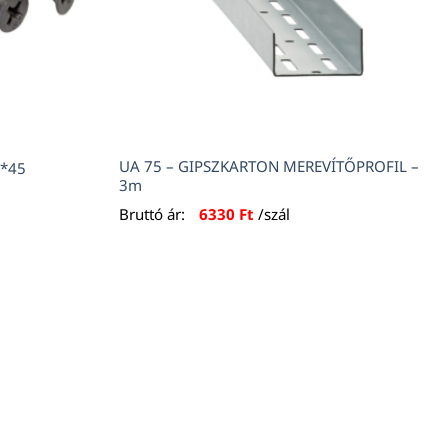
UA 75 – GIPSZKARTON MEREVÍTŐPROFIL –
5*45
3m
Bruttó ár:
6330
Ft
/szál