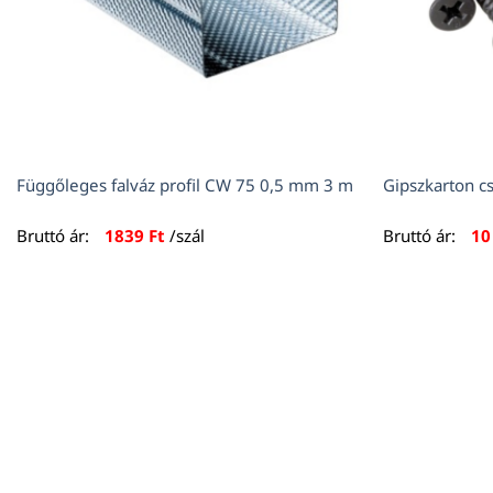
Függőleges falváz profil CW 75 0,5 mm 3 m
Gipszkarton c
Bruttó ár:
1839
Ft
/szál
Bruttó ár:
1