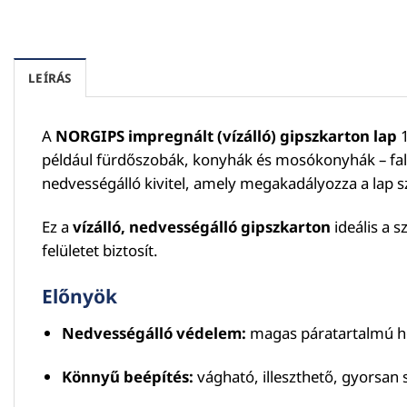
LEÍRÁS
A
NORGIPS impregnált (vízálló) gipszkarton lap
1
például fürdőszobák, konyhák és mosókonyhák – fa
nedvességálló kivitel, amely megakadályozza a lap 
Ez a
vízálló, nedvességálló gipszkarton
ideális a 
felületet biztosít.
Előnyök
Nedvességálló védelem:
magas páratartalmú he
Könnyű beépítés:
vágható, illeszthető, gyorsan 