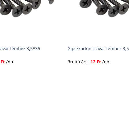
savar fémhez 3,5*35
Gipszkarton csavar fémhez 3,
0
Ft
/db
Bruttó ár:
12
Ft
/db