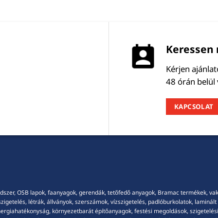
Keressen 
Kérjen ajánla
48 órán belül
KAPCSOLAT
dszer, OSB lapok, faanyagok, gerendák, tetőfedő anyagok, Bramac termékek, vakola
getelés, létrák, állványok, szerszámok, vízszigetelés, padlóburkolatok, laminált p
energiahatékonyság, környezetbarát építőanyagok, festési megoldások, szigetelési