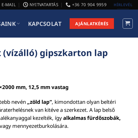
E-MAIL
NYITVATARTÁS
+36 70 904 9959
HÍRLEVÉL
SAINK
KAPCSOLAT
AJÁNLATKÉRÉS
vízálló) gipszkarton lap
0×2000 mm, 12,5 mm vastag
rtebb nevén
„zöld lap”
, kimondottan olyan beltéri
raterhelésnek van kitéve a szerkezet. A lap belső
dalékanyaggal kezelték, így
alkalmas fürdőszobák,
- vagy mennyezetburkolására.