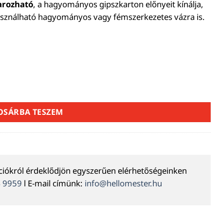
arozható
, a hagyományos gipszkarton előnyeit kínálja,
 Használható hagyományos vagy fémszerkezetes vázra is.
rton lap 1200X2000MM mennyiség
OSÁRBA TESZEM
ációkról érdeklődjön egyszerűen elérhetőségeinken
4 9959
l E-mail címünk:
info@hellomester.hu