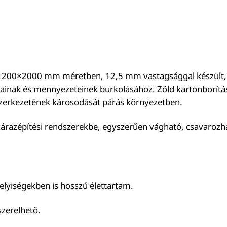
200×2000 mm méretben, 12,5 mm vastagsággal készült, k
lainak és mennyezeteinek burkolásához. Zöld kartonborít
szerkezetének károsodását párás környezetben.
szárazépítési rendszerekbe, egyszerűen vágható, csavarozh
lyiségekben is hosszú élettartam.
szerelhető.