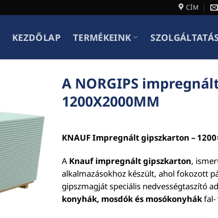
CÍM
KEZDŐLAP
TERMÉKEINK
SZOLGÁLTATÁ
A NORGIPS impregnált (
1200X2000MM
KNAUF Impregnált gipszkarton – 120
A
Knauf impregnált gipszkarton
, isme
alkalmazásokhoz készült, ahol fokozott pá
gipszmagját speciális nedvességtaszító a
konyhák, mosdók és mosókonyhák
fal