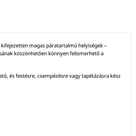
ifejezetten magas páratartalmú helyiségek –
ásának köszönhetően könnyen felismerhető a
ató, és festésre, csempézésre vagy tapétázásra kész