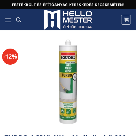
Skip
FESTÉKBOLT ÉS ÉPÍTŐANYAG KERESKEDÉS KECSKEMÉTEN!
to
content
-12%