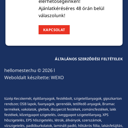
elérhetőségeinken!
Ajánlatkéréséres 48 órán belül
válaszolunk!
KAPCSOLAT
ÁLTALÁNOS SZERZŐDÉSI FELTÉTELEK
hellomester.hu
© 2026 l
Weboldalt készítette:
WEXO
tüzép Kecskemét, építőanyagok, festékbolt, szigetelőanyagok, gipszkarton
rendszer, OSB lapok, faanyagok, gerendák, tetőfedő anyagok, Bramac
termékek, vakolatok, glettek, diszperzit festékek, zománcfestékek, lakk
festékek, kőzetgyapot szigetelés, üveggyapot szigetelőanyag, XPS
hőszigetelés, EPS hőszigetelés, létrák, állványok, szerszámok,
vízszigetelés, padlóburkolatok, laminált padló, hőtükrös fólia, lakásfelújítás,