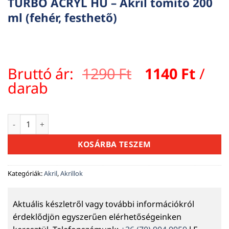
TURBO ACRYL HU – Akril tömítő 200
ml (fehér, festhető)
Original
Curr
Bruttó ár:
1290
Ft
1140
Ft
/
price
pric
darab
was:
is:
1290 Ft.
1140 
TURBO ACRYL HU – Akril tömítő 200 ml (fehér, festhető) men
KOSÁRBA TESZEM
Kategóriák:
Akril
,
Akrillok
Aktuális készletről vagy további információkról
érdeklődjön egyszerűen elérhetőségeinken