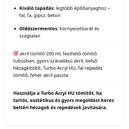
Kiváló tapadás
: legtöbb építőanyaghoz –
fal, fa, gipsz, beton
Oldószermentes
: környezetbarát és
szagtalan
akril tömítő 200 ml, festhető tömítő
tubusban, gyors száradású akril, belső
hézagkitöltő, Turbo Acryl HU, fal repedés
tömítő, fehér akril paszta
Használja a Turbo Acryl HU tömítőt, ha
tartós, esztétikus és gyors megoldást keres
beltéri hézagok és repedések javítására.