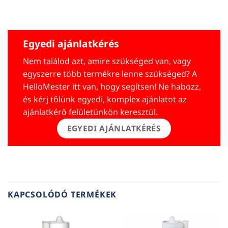
Egyedi ajánlatkérés
Nem találod azt, amire szükséged van, vagy
egyszerre több termékre lenne szükséged? A
HelloMester itt van, hogy segítsen! Ne habozz,
és kérj tőlünk egyedi, komplex ajánlatot az
ajánlatkérő felületünkön keresztül.
EGYEDI AJÁNLATKÉRÉS
KAPCSOLÓDÓ TERMÉKEK