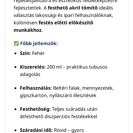
repedésjavításra és esztétikus felületképzésre
fejlesztettek. A
festhető akril tömítő
ideális
választás lakossági és ipari felhasználóknak,
különösen
festés előtti előkészítő
munkákhoz
.
Főbb jellemzők:
Szín:
Fehér
Kiszerelés:
200 ml – praktikus tubusos
adagolás
Felhasználás:
Beltéri falak, mennyezetek,
gipszkarton, nyílászáró illesztések
Festhetőség:
Teljes száradás után
átfesthető diszperziós festékekkel
Száradási idő:
Rövid – gyors