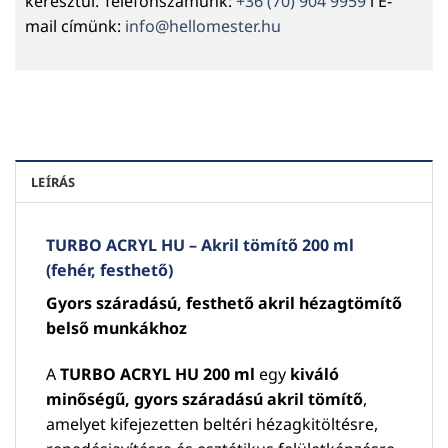
keresztül. Telefonszámunk:
+36 (70) 904 9959
l E-
mail címünk:
info@hellomester.hu
LEÍRÁS
TURBO ACRYL HU – Akril tömítő 200 ml
(fehér, festhető)
Gyors száradású, festhető akril hézagtömítő
belső munkákhoz
A
TURBO ACRYL HU 200 ml
egy
kiváló
minőségű, gyors száradású akril tömítő
,
amelyet kifejezetten beltéri hézagkitöltésre,