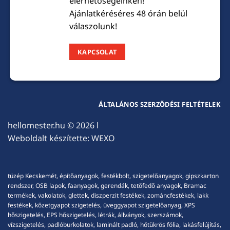
elérhetőségeinken!
Ajánlatkéréséres 48 órán belül
válaszolunk!
KAPCSOLAT
ÁLTALÁNOS SZERZŐDÉSI FELTÉTELEK
hellomester.hu
© 2026 l
Weboldalt készítette:
WEXO
tüzép Kecskemét, építőanyagok, festékbolt, szigetelőanyagok, gipszkarton
rendszer, OSB lapok, faanyagok, gerendák, tetőfedő anyagok, Bramac
termékek, vakolatok, glettek, diszperzit festékek, zománcfestékek, lakk
festékek, kőzetgyapot szigetelés, üveggyapot szigetelőanyag, XPS
hőszigetelés, EPS hőszigetelés, létrák, állványok, szerszámok,
vízszigetelés, padlóburkolatok, laminált padló, hőtükrös fólia, lakásfelújítás,