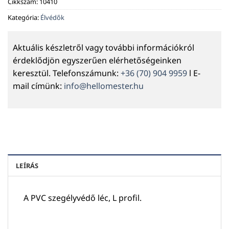
Cikkszám:
10410
Kategória:
Élvédők
Aktuális készletről vagy további információkról
érdeklődjön egyszerűen elérhetőségeinken
keresztül. Telefonszámunk:
+36 (70) 904 9959
l E-
mail címünk:
info@hellomester.hu
LEÍRÁS
A PVC szegélyvédő léc, L profil.