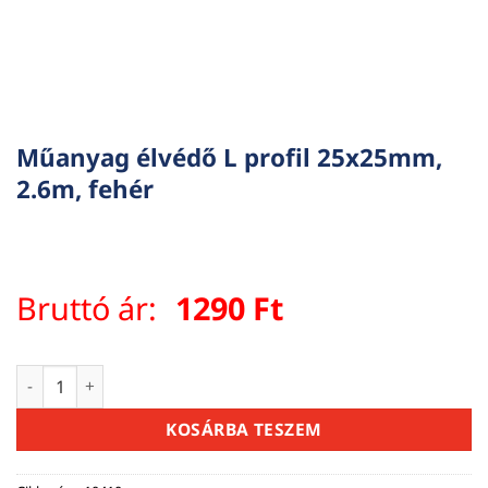
Műanyag élvédő L profil 25x25mm,
2.6m, fehér
Bruttó ár:
1290
Ft
Műanyag élvédő L profil 25x25mm, 2.6m, fehér mennyiség
KOSÁRBA TESZEM