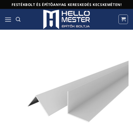
Skip
FESTÉKBOLT ÉS ÉPÍTŐANYAG KERESKEDÉS KECSKEMÉTEN!
to
content