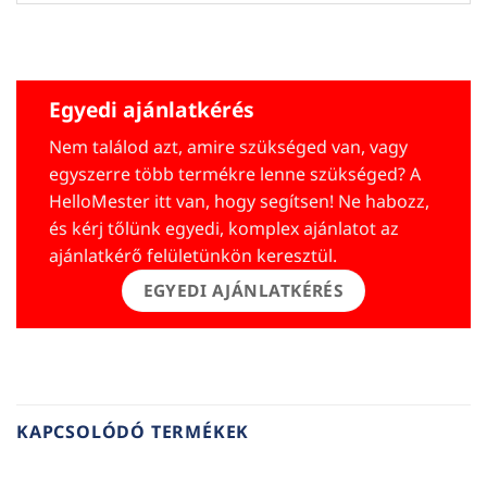
Egyedi ajánlatkérés
Nem találod azt, amire szükséged van, vagy
egyszerre több termékre lenne szükséged? A
HelloMester itt van, hogy segítsen! Ne habozz,
és kérj tőlünk egyedi, komplex ajánlatot az
ajánlatkérő felületünkön keresztül.
EGYEDI AJÁNLATKÉRÉS
KAPCSOLÓDÓ TERMÉKEK