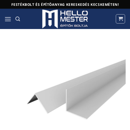
Skip
FESTÉKBOLT ÉS ÉPÍTŐANYAG KERESKEDÉS KECSKEMÉTEN!
to
content