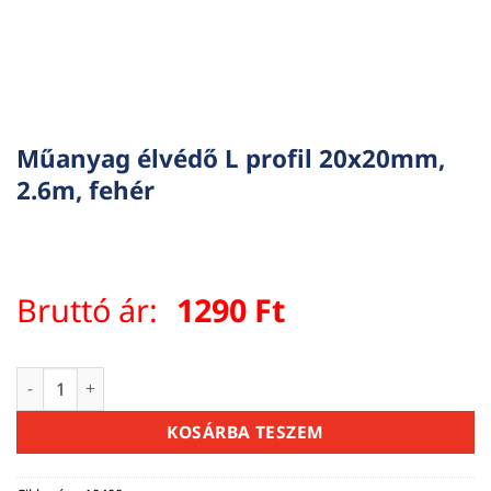
Műanyag élvédő L profil 20x20mm,
2.6m, fehér
Bruttó ár:
1290
Ft
Műanyag élvédő L profil 20x20mm, 2.6m, fehér mennyiség
KOSÁRBA TESZEM