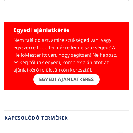
Egyedi ajánlatkérés
Nem találod azt, amire szükséged van, vagy
egyszerre több termékre lenne szükséged? A
HelloMester itt van, hogy segítsen! Ne habozz,
és kérj tőlünk egyedi, komplex ajánlatot az
ajánlatkérő felületünkön keresztül.
EGYEDI AJÁNLATKÉRÉS
KAPCSOLÓDÓ TERMÉKEK