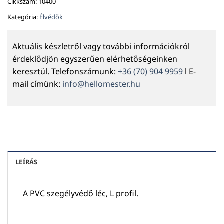
Cikkszám:
10400
Kategória:
Élvédők
Aktuális készletről vagy további információkról
érdeklődjön egyszerűen elérhetőségeinken
keresztül. Telefonszámunk:
+36 (70) 904 9959
l E-
mail címünk:
info@hellomester.hu
LEÍRÁS
A PVC szegélyvédő léc, L profil.