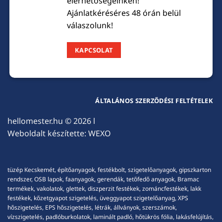
elérhetőségeinken!
Ajánlatkéréséres 48 órán belül
válaszolunk!
KAPCSOLAT
ÁLTALÁNOS SZERZŐDÉSI FELTÉTELEK
hellomester.hu
© 2026 l
Weboldalt készítette:
WEXO
tüzép Kecskemét, építőanyagok, festékbolt, szigetelőanyagok, gipszkarton
rendszer, OSB lapok, faanyagok, gerendák, tetőfedő anyagok, Bramac
termékek, vakolatok, glettek, diszperzit festékek, zománcfestékek, lakk
festékek, kőzetgyapot szigetelés, üveggyapot szigetelőanyag, XPS
hőszigetelés, EPS hőszigetelés, létrák, állványok, szerszámok,
vízszigetelés, padlóburkolatok, laminált padló, hőtükrös fólia, lakásfelújítás,