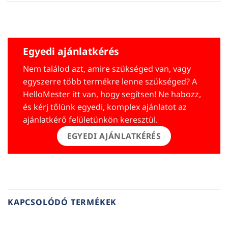
Egyedi ajánlatkérés
Nem találod azt, amire szükséged van, vagy
egyszerre több termékre lenne szükséged? A
HelloMester itt van, hogy segítsen! Ne habozz,
és kérj tőlünk egyedi, komplex ajánlatot az
ajánlatkérő felületünkön keresztül.
EGYEDI AJÁNLATKÉRÉS
KAPCSOLÓDÓ TERMÉKEK