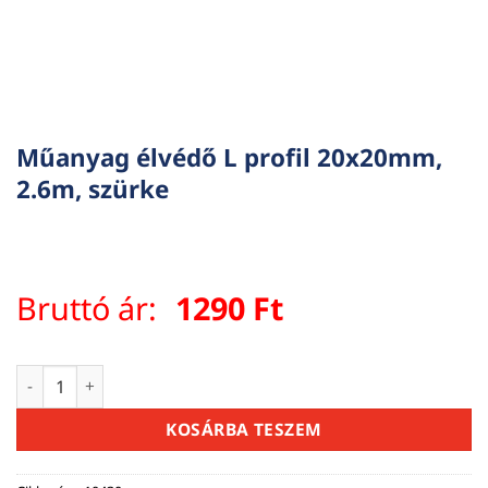
Műanyag élvédő L profil 20x20mm,
2.6m, szürke
Bruttó ár:
1290
Ft
Műanyag élvédő L profil 20x20mm, 2.6m, szürke mennyiség
KOSÁRBA TESZEM