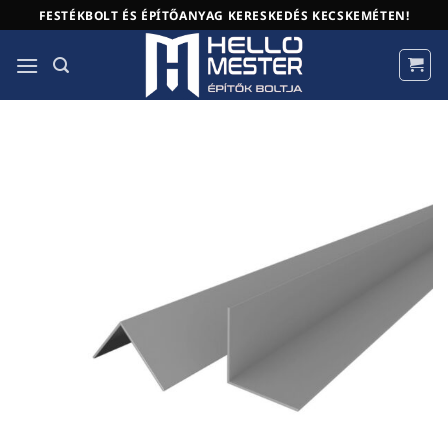
Skip
FESTÉKBOLT ÉS ÉPÍTŐANYAG KERESKEDÉS KECSKEMÉTEN!
to
content