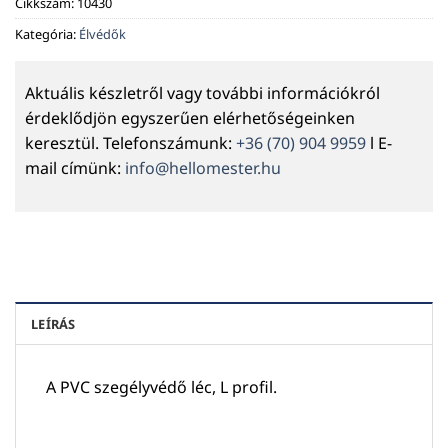
Cikkszám:
10430
Kategória:
Élvédők
Aktuális készletről vagy további információkról
érdeklődjön egyszerűen elérhetőségeinken
keresztül. Telefonszámunk:
+36 (70) 904 9959
l E-
mail címünk:
info@hellomester.hu
LEÍRÁS
A PVC szegélyvédő léc, L profil.