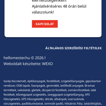
elérhetőségeinken!
Ajánlatkéréséres 48 órán belül
válaszolunk!
KAPCSOLAT
ÁLTALÁNOS SZERZŐDÉSI FELTÉTELEK
hellomester.hu
© 2026 l
Weboldalt készítette:
WEXO
tüzép Kecskemét, építőanyagok, festékbolt, szigetelőanyagok, gipszkarton
rendszer, OSB lapok, faanyagok, gerendák, tetőfedő anyagok, Bramac
termékek, vakolatok, glettek, diszperzit festékek, zománcfestékek, lakk
festékek, kőzetgyapot szigetelés, üveggyapot szigetelőanyag, XPS
hőszigetelés, EPS hőszigetelés, létrák, állványok, szerszámok,
vízszigetelés, padlóburkolatok, laminált padló, hőtükrös fólia, lakásfelújítás,