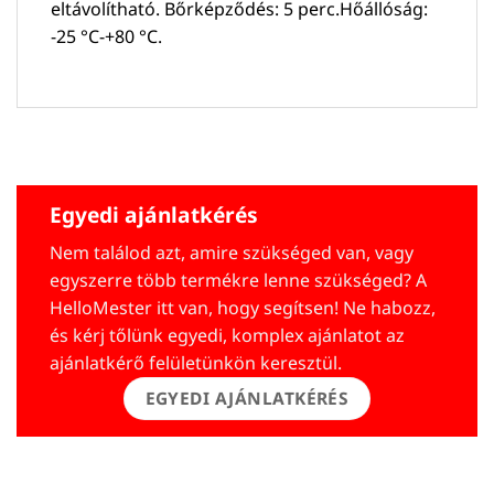
eltávolítható. Bőrképződés: 5 perc.Hőállóság:
-25 °C-+80 °C.
Egyedi ajánlatkérés
Nem találod azt, amire szükséged van, vagy
egyszerre több termékre lenne szükséged? A
HelloMester itt van, hogy segítsen! Ne habozz,
és kérj tőlünk egyedi, komplex ajánlatot az
ajánlatkérő felületünkön keresztül.
EGYEDI AJÁNLATKÉRÉS