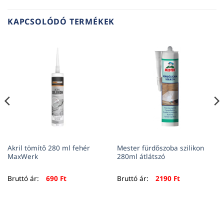
KAPCSOLÓDÓ TERMÉKEK
Akril tömítő 280 ml fehér
Mester fürdőszoba szilikon
MaxWerk
280ml átlátszó
Bruttó ár:
690
Ft
Bruttó ár:
2190
Ft