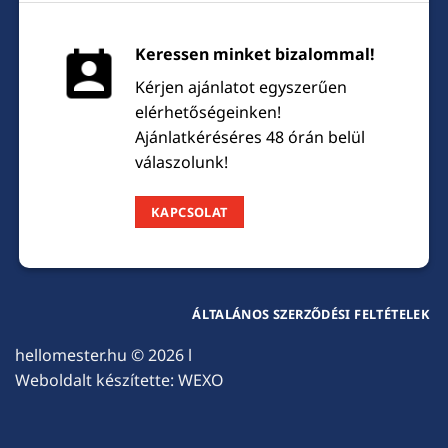
Keressen minket bizalommal!
Kérjen ajánlatot egyszerűen
elérhetőségeinken!
Ajánlatkéréséres 48 órán belül
válaszolunk!
KAPCSOLAT
ÁLTALÁNOS SZERZŐDÉSI FELTÉTELEK
hellomester.hu
© 2026 l
Weboldalt készítette:
WEXO