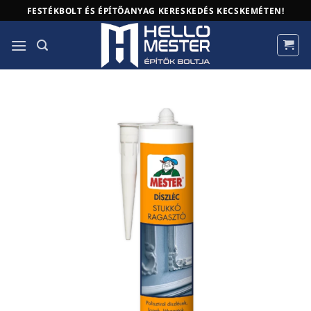
Skip
FESTÉKBOLT ÉS ÉPÍTŐANYAG KERESKEDÉS KECSKEMÉTEN!
to
content