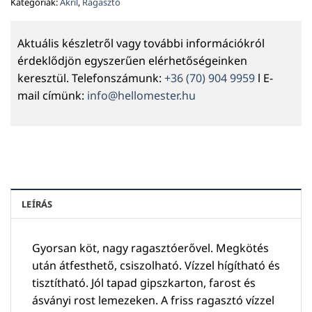
Kategóriák:
Akril
,
Ragasztó
Aktuális készletről vagy további információkról
érdeklődjön egyszerűen elérhetőségeinken
keresztül. Telefonszámunk:
+36 (70) 904 9959
l E-
mail címünk:
info@hellomester.hu
LEÍRÁS
Gyorsan köt, nagy ragasztóerővel. Megkötés
után átfesthető, csiszolható. Vízzel hígítható és
tisztítható. Jól tapad gipszkarton, farost és
ásványi rost lemezeken. A friss ragasztó vízzel