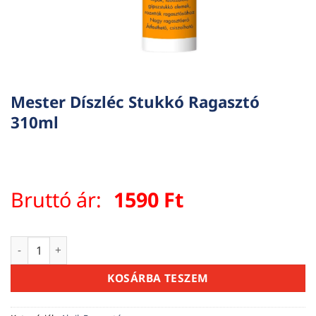
Mester Díszléc Stukkó Ragasztó
310ml
Bruttó ár:
1590
Ft
Mester Díszléc Stukkó Ragasztó 310ml mennyiség
KOSÁRBA TESZEM