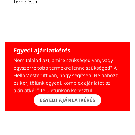
terheléstől.
Egyedi ajánlatkérés
Nem találod azt, amire szükséged van, vagy
egyszerre több termékre lenne szükséged? A
HelloMester itt van, hogy segítsen! Ne habozz,
és kérj tőlünk egyedi, komplex ajánlatot az
ajánlatkérő felületünkön keresztül.
EGYEDI AJÁNLATKÉRÉS