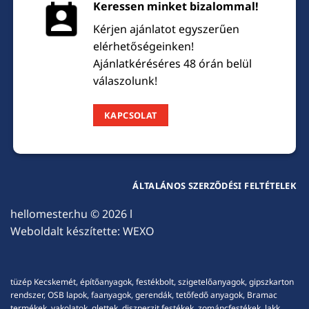
Keressen minket bizalommal!
Kérjen ajánlatot egyszerűen
elérhetőségeinken!
Ajánlatkéréséres 48 órán belül
válaszolunk!
KAPCSOLAT
ÁLTALÁNOS SZERZŐDÉSI FELTÉTELEK
hellomester.hu
© 2026 l
Weboldalt készítette:
WEXO
tüzép Kecskemét, építőanyagok, festékbolt, szigetelőanyagok, gipszkarton
rendszer, OSB lapok, faanyagok, gerendák, tetőfedő anyagok, Bramac
termékek, vakolatok, glettek, diszperzit festékek, zománcfestékek, lakk