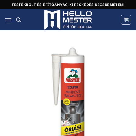
Skip
FESTÉKBOLT ÉS ÉPÍTŐANYAG KERESKEDÉS KECSKEMÉTEN!
to
content