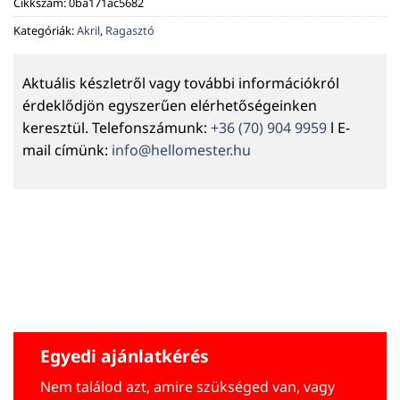
Cikkszám:
0ba171ac5682
Kategóriák:
Akril
,
Ragasztó
Aktuális készletről vagy további információkról
érdeklődjön egyszerűen elérhetőségeinken
keresztül. Telefonszámunk:
+36 (70) 904 9959
l E-
mail címünk:
info@hellomester.hu
Egyedi ajánlatkérés
Nem találod azt, amire szükséged van, vagy