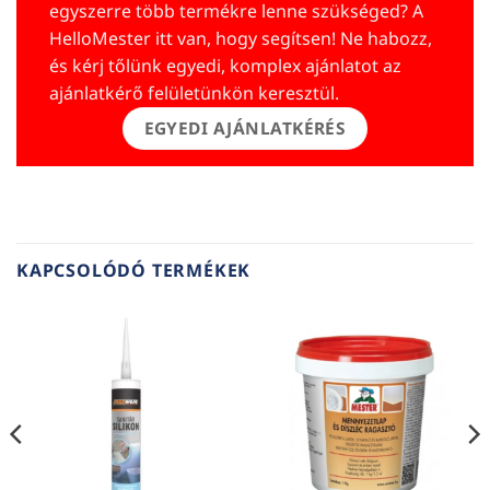
egyszerre több termékre lenne szükséged? A
HelloMester itt van, hogy segítsen! Ne habozz,
és kérj tőlünk egyedi, komplex ajánlatot az
ajánlatkérő felületünkön keresztül.
EGYEDI AJÁNLATKÉRÉS
KAPCSOLÓDÓ TERMÉKEK