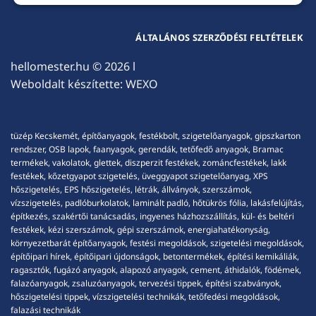
ÁLTALÁNOS SZERZŐDÉSI FELTÉTELEK
hellomester.hu
© 2026 l
Weboldalt készítette:
WEXO
tüzép Kecskemét, építőanyagok, festékbolt, szigetelőanyagok, gipszkarton
rendszer, OSB lapok, faanyagok, gerendák, tetőfedő anyagok, Bramac
termékek, vakolatok, glettek, diszperzit festékek, zománcfestékek, lakk
festékek, kőzetgyapot szigetelés, üveggyapot szigetelőanyag, XPS
hőszigetelés, EPS hőszigetelés, létrák, állványok, szerszámok,
vízszigetelés, padlóburkolatok, laminált padló, hőtükrös fólia, lakásfelújítás,
építkezés, szakértői tanácsadás, ingyenes házhozszállítás, kül- és beltéri
festékek, kézi szerszámok, gépi szerszámok, energiahatékonyság,
környezetbarát építőanyagok, festési megoldások, szigetelési megoldások,
építőipari hírek, építőipari újdonságok, betontermékek, építési kemikáliák,
ragasztók, fugázó anyagok, alapozó anyagok, cement, áthidalók, födémek,
falazóanyagok, zsaluzóanyagok, tervezési tippek, építési szabványok,
hőszigetelési tippek, vízszigetelési technikák, tetőfedési megoldások,
falazási technikák