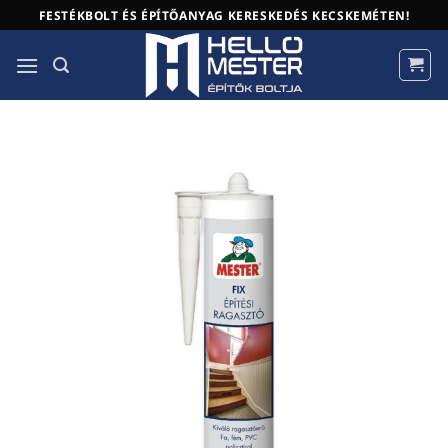
Skip
FESTÉKBOLT ÉS ÉPÍTŐANYAG KERESKEDÉS KECSKEMÉTEN!
to
content