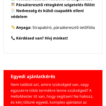
Páraáteresztő rétegként szigetelés fölött
Nedvesség és külső csapadék elleni
védelem
Anyaga:
Strapabíró, páraáteresztő tetőfólia
Kérdésed van? Hívj minket!
Egyedi ajánlatkérés
Nem találod azt, amire szükséged van, vagy
egyszerre több termékre lenne szükséged? A
HelloMester itt van, hogy segítsen! Ne habozz,
és kérj tőlünk egyedi, komplex ajánlatot az