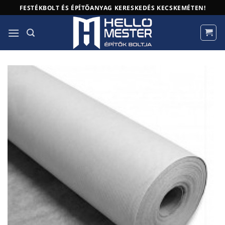
Skip
FESTÉKBOLT ÉS ÉPÍTŐANYAG KERESKEDÉS KECSKEMÉTEN!
to
content