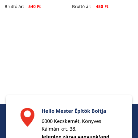
Bruttó ár:
540
Ft
Bruttó ár:
450
Ft
Hello Mester Építők Boltja
6000 Kecskemét, Könyves
Kálmán krt. 38.
Jelenleg zárva vagyunk!and