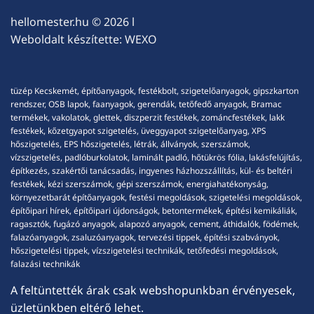
hellomester.hu
© 2026 l
Weboldalt készítette:
WEXO
tüzép Kecskemét, építőanyagok, festékbolt, szigetelőanyagok, gipszkarton
rendszer, OSB lapok, faanyagok, gerendák, tetőfedő anyagok, Bramac
termékek, vakolatok, glettek, diszperzit festékek, zománcfestékek, lakk
festékek, kőzetgyapot szigetelés, üveggyapot szigetelőanyag, XPS
hőszigetelés, EPS hőszigetelés, létrák, állványok, szerszámok,
vízszigetelés, padlóburkolatok, laminált padló, hőtükrös fólia, lakásfelújítás,
építkezés, szakértői tanácsadás, ingyenes házhozszállítás, kül- és beltéri
festékek, kézi szerszámok, gépi szerszámok, energiahatékonyság,
környezetbarát építőanyagok, festési megoldások, szigetelési megoldások,
építőipari hírek, építőipari újdonságok, betontermékek, építési kemikáliák,
ragasztók, fugázó anyagok, alapozó anyagok, cement, áthidalók, födémek,
falazóanyagok, zsaluzóanyagok, tervezési tippek, építési szabványok,
hőszigetelési tippek, vízszigetelési technikák, tetőfedési megoldások,
falazási technikák
A feltüntették árak csak webshopunkban érvényesek,
üzletünkben eltérő lehet.