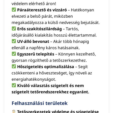
védelem elérhető áron!
Páraáteresztő és vízzáró
– Hatékonyan
elvezeti a belső párát, miközben
megakadályozza a külső nedvesség bejutását.
Erős szakítószilárdság
– Tartós,
időjárásálló kialakítás hosszú élettartammal.
UV-álló bevonat
– Akár több hónapig
ellenáll a napfény káros hatásainak.
Egyszerű telepítés
– Könnyen kezelhető,
gyorsan rögzíthető a tetőszerkezethez.
Hőszigetelés optimalizálása
– Segít
csökkenteni a hőveszteséget, így növeli az
energiahatékonyságot.
Kiváló választás szigetelt és nem
szigetelt tetőrendszerekhez egyaránt.
Felhasználási területek
Tetőszerkezetek védelme és szigetelése