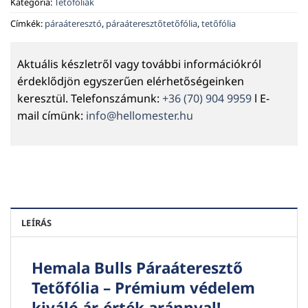
Kategória:
Tetőfóliák
Címkék:
páraáteresztó
,
páraáteresztőtetőfólia
,
tetőfólia
Aktuális készletről vagy további információkról
érdeklődjön egyszerűen elérhetőségeinken
keresztül. Telefonszámunk:
+36 (70) 904 9959
l E-
mail címünk:
info@hellomester.hu
LEÍRÁS
Hemala Bulls Páraáteresztő
Tetőfólia – Prémium védelem
kiváló ár-érték aránnyal!