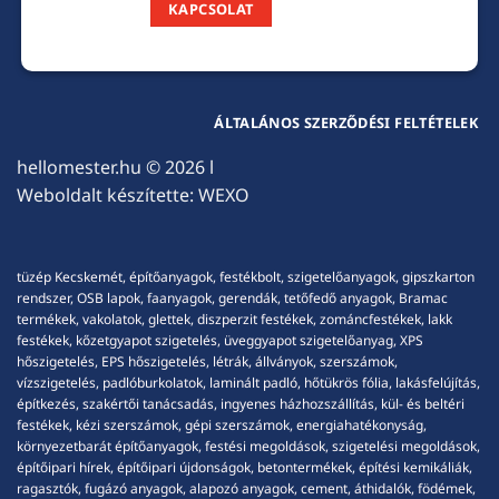
KAPCSOLAT
ÁLTALÁNOS SZERZŐDÉSI FELTÉTELEK
hellomester.hu
© 2026 l
Weboldalt készítette:
WEXO
tüzép Kecskemét, építőanyagok, festékbolt, szigetelőanyagok, gipszkarton
rendszer, OSB lapok, faanyagok, gerendák, tetőfedő anyagok, Bramac
termékek, vakolatok, glettek, diszperzit festékek, zománcfestékek, lakk
festékek, kőzetgyapot szigetelés, üveggyapot szigetelőanyag, XPS
hőszigetelés, EPS hőszigetelés, létrák, állványok, szerszámok,
vízszigetelés, padlóburkolatok, laminált padló, hőtükrös fólia, lakásfelújítás,
építkezés, szakértői tanácsadás, ingyenes házhozszállítás, kül- és beltéri
festékek, kézi szerszámok, gépi szerszámok, energiahatékonyság,
környezetbarát építőanyagok, festési megoldások, szigetelési megoldások,
építőipari hírek, építőipari újdonságok, betontermékek, építési kemikáliák,
ragasztók, fugázó anyagok, alapozó anyagok, cement, áthidalók, födémek,