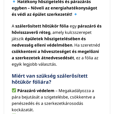
Hatékony hőszigetelés és párazárás
egyben – Növeli az energiahatékonyságot
és védi az épület szerkezetét!
A
szálerősített hőtükör fólia
egy
párazáró és
hővisszaverő réteg
, amely kulcsszerepet
játszik
épületek hőszigetelésében és
nedvesség elleni védelmében
. Ha szeretnéd
csökkenteni a hőveszteséget és megelőzni
a szerkezetek átnedvesedését
, ez a fólia az
egyik legjobb választás.
Miért van szükség szálerősített
hőtükör fóliára?
Párazáró védelem
– Megakadályozza a
pára bejutását a szigetelésbe, csökkentve a
penészedés és a szerkezetkárosodás
kockázatát.