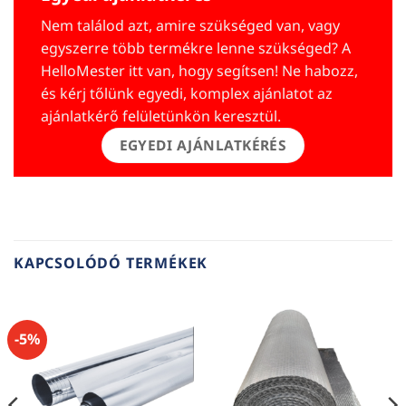
Nem találod azt, amire szükséged van, vagy
egyszerre több termékre lenne szükséged? A
HelloMester itt van, hogy segítsen! Ne habozz,
és kérj tőlünk egyedi, komplex ajánlatot az
ajánlatkérő felületünkön keresztül.
EGYEDI AJÁNLATKÉRÉS
KAPCSOLÓDÓ TERMÉKEK
-5%