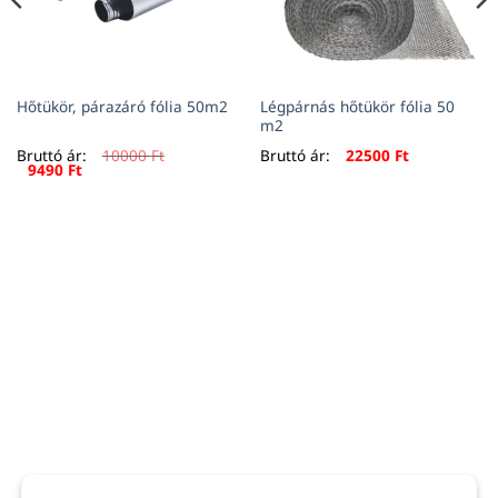
Légpárnás hőtükör fólia 50
Hőtükör, párazáró fólia 50m2
m2
Bruttó ár:
10000
Ft
Bruttó ár:
22500
Ft
Original
Current
9490
Ft
price
price
was:
is:
10000 Ft.
9490 Ft.