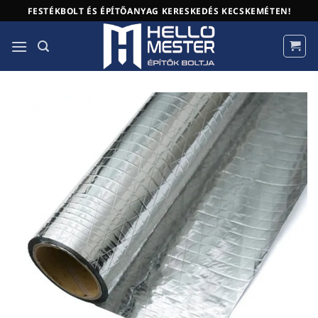
Skip
FESTÉKBOLT ÉS ÉPÍTŐANYAG KERESKEDÉS KECSKEMÉTEN!
to
content