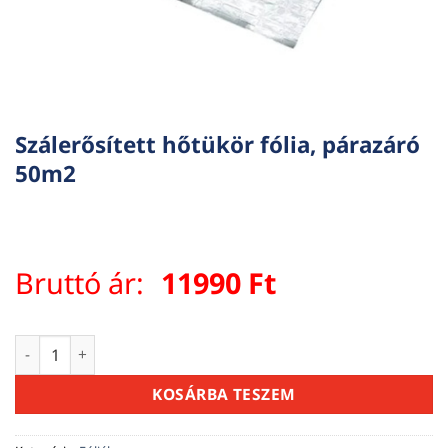
Szálerősített hőtükör fólia, párazáró
50m2
Bruttó ár:
11990
Ft
Szálerősített hőtükör fólia, párazáró 50m2 mennyiség
KOSÁRBA TESZEM