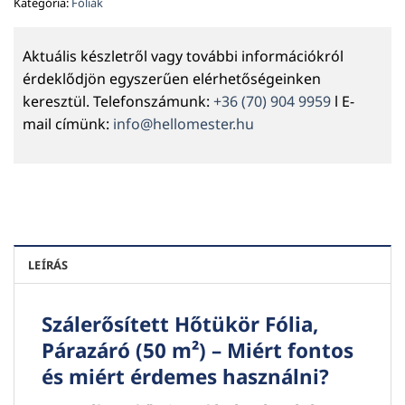
Kategória:
Fóliák
Aktuális készletről vagy további információkról
érdeklődjön egyszerűen elérhetőségeinken
keresztül. Telefonszámunk:
+36 (70) 904 9959
l E-
mail címünk:
info@hellomester.hu
LEÍRÁS
Szálerősített Hőtükör Fólia,
Párazáró (50 m²) – Miért fontos
és miért érdemes használni?