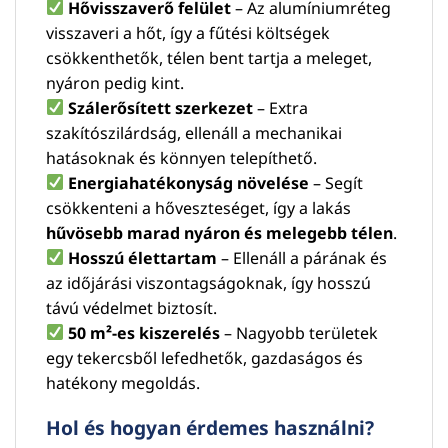
Hővisszaverő felület
– Az alumíniumréteg
visszaveri a hőt, így a fűtési költségek
csökkenthetők, télen bent tartja a meleget,
nyáron pedig kint.
Szálerősített szerkezet
– Extra
szakítószilárdság, ellenáll a mechanikai
hatásoknak és könnyen telepíthető.
Energiahatékonyság növelése
– Segít
csökkenteni a hőveszteséget, így a lakás
hűvösebb marad nyáron és melegebb télen
.
Hosszú élettartam
– Ellenáll a párának és
az időjárási viszontagságoknak, így hosszú
távú védelmet biztosít.
50 m²-es kiszerelés
– Nagyobb területek
egy tekercsből lefedhetők, gazdaságos és
hatékony megoldás.
Hol és hogyan érdemes használni?