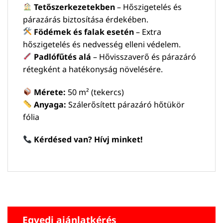
Tetőszerkezetekben
– Hőszigetelés és
párazárás biztosítása érdekében.
Födémek és falak esetén
– Extra
hőszigetelés és nedvesség elleni védelem.
Padlófűtés alá
– Hővisszaverő és párazáró
rétegként a hatékonyság növelésére.
Mérete:
50 m² (tekercs)
Anyaga:
Szálerősített párazáró hőtükör
fólia
Kérdésed van? Hívj minket!
Egyedi ajánlatkérés