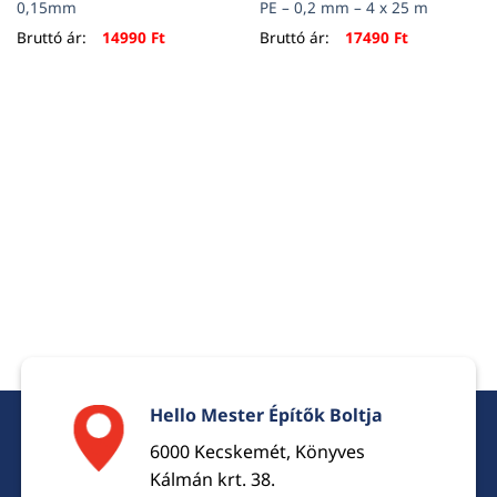
0,15mm
PE – 0,2 mm – 4 x 25 m
Bruttó ár:
14990
Ft
Bruttó ár:
17490
Ft
Hello Mester Építők Boltja
6000 Kecskemét, Könyves
Kálmán krt. 38.