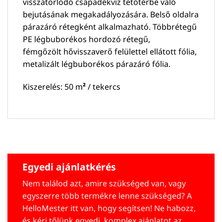
visszatorlódó csapadékvíz tetőtérbe való
bejutásának megakadályozására. Belső oldalra
párazáró rétegként alkalmazható. Többrétegű
PE légbuborékos hordozó rétegű,
fémgőzölt hővisszaverő felülettel ellátott fólia,
metalizált légbuborékos párazáró fólia.
Kiszerelés: 50 m
²
/ tekercs
Egyedi ajánlatkérés
Nem találod azt, amire szükséged van, vagy
egyszerre több termékre lenne szükséged? A
HelloMester itt van, hogy segítsen! Ne habozz,
és kérj tőlünk egyedi, komplex ajánlatot az