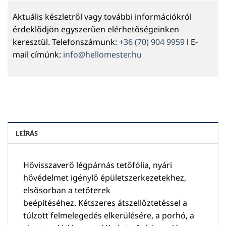
Aktuális készletről vagy további információkról
érdeklődjön egyszerűen elérhetőségeinken
keresztül. Telefonszámunk:
+36 (70) 904 9959
l E-
mail címünk:
info@hellomester.hu
LEÍRÁS
Hővisszaverő légpárnás tetőfólia, nyári
hővédelmet igénylő épületszerkezetekhez,
elsősorban a tetőterek
beépítéséhez. Kétszeres átszellőztetéssel a
túlzott felmelegedés elkerülésére, a porhó, a