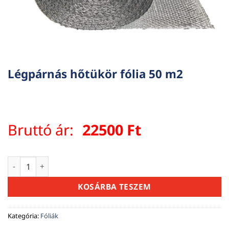
Légpárnás hőtükör fólia 50 m2
Bruttó ár:
22500
Ft
Légpárnás hőtükör fólia 50 m2 mennyiség
KOSÁRBA TESZEM
Kategória:
Fóliák