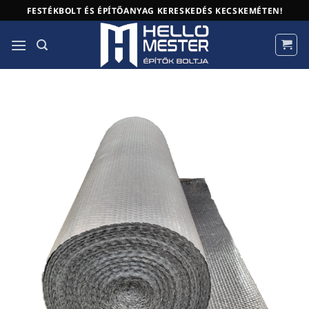
Skip
FESTÉKBOLT ÉS ÉPÍTŐANYAG KERESKEDÉS KECSKEMÉTEN!
to
content