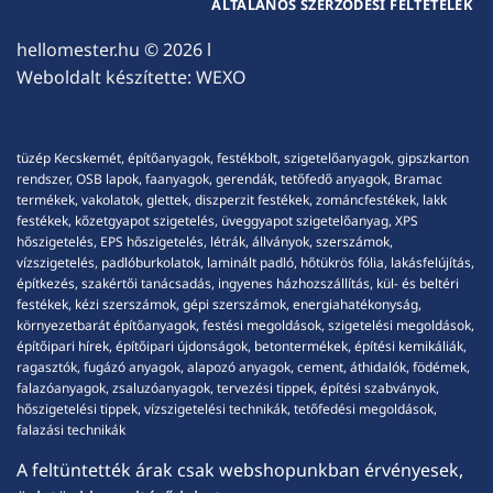
ÁLTALÁNOS SZERZŐDÉSI FELTÉTELEK
hellomester.hu
© 2026 l
Weboldalt készítette:
WEXO
tüzép Kecskemét, építőanyagok, festékbolt, szigetelőanyagok, gipszkarton
rendszer, OSB lapok, faanyagok, gerendák, tetőfedő anyagok, Bramac
termékek, vakolatok, glettek, diszperzit festékek, zománcfestékek, lakk
festékek, kőzetgyapot szigetelés, üveggyapot szigetelőanyag, XPS
hőszigetelés, EPS hőszigetelés, létrák, állványok, szerszámok,
vízszigetelés, padlóburkolatok, laminált padló, hőtükrös fólia, lakásfelújítás,
építkezés, szakértői tanácsadás, ingyenes házhozszállítás, kül- és beltéri
festékek, kézi szerszámok, gépi szerszámok, energiahatékonyság,
környezetbarát építőanyagok, festési megoldások, szigetelési megoldások,
építőipari hírek, építőipari újdonságok, betontermékek, építési kemikáliák,
ragasztók, fugázó anyagok, alapozó anyagok, cement, áthidalók, födémek,
falazóanyagok, zsaluzóanyagok, tervezési tippek, építési szabványok,
hőszigetelési tippek, vízszigetelési technikák, tetőfedési megoldások,
falazási technikák
A feltüntették árak csak webshopunkban érvényesek,