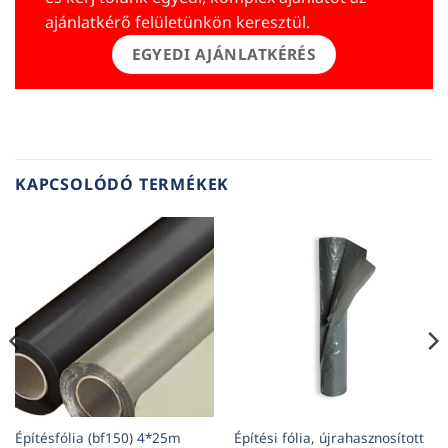
ajánlatkérő felületünkön keresztül.
EGYEDI AJÁNLATKÉRÉS
KAPCSOLÓDÓ TERMÉKEK
Építésfólia (bf150) 4*25m
Építési fólia, újrahasznosított