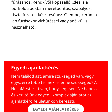
fúrásához. Rendkívől kopásálló. Ideális a
burkolólapokban méretpontos, szabályos,
tiszta furatok készítéséhez. Csempe, kerámia
lap fúrásakor vízhűtéssel vagy anélkül is
használható.
Egyedi ajánlatkérés
Nem találod azt, amire szükséged van, vagy
egyszerre több termékre lenne szükséged? A
HelloMester itt van, hogy segítsen! Ne habozz,
és kérj tőlünk egyedi, komplex ajánlatot az
ajánlatkérő felületünkön keresztül.
EGYEDI AJÁNLATKÉRÉS