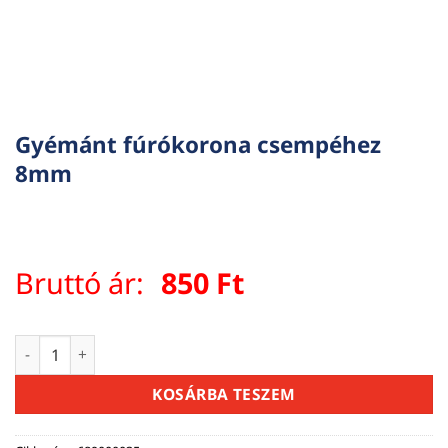
Gyémánt fúrókorona csempéhez
8mm
Bruttó ár:
850
Ft
Gyémánt fúrókorona csempéhez 8mm mennyiség
KOSÁRBA TESZEM