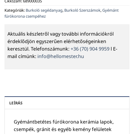
Cikkszám:
689000035
Kategóriák:
Burkoló segédanyag
,
Burkoló Szerszámok
,
Gyémánt
fúrókorona csempéhez
Aktuális készletről vagy további információkról
érdeklődjön egyszerűen elérhetőségeinken
keresztül. Telefonszámunk:
+36 (70) 904 9959
l E-
mail címünk:
info@hellomester.hu
LEÍRÁS
Gyémántbetétes fúrókorona kerámia lapok,
csempék, gránit és egyéb kemény felületek