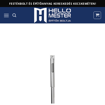
Skip
FESTÉKBOLT ÉS ÉPÍTŐANYAG KERESKEDÉS KECSKEMÉTEN!
to
content