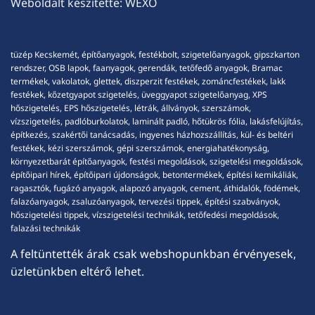
Weboldalt készítette:
WEXO
tüzép Kecskemét, építőanyagok, festékbolt, szigetelőanyagok, gipszkarton
rendszer, OSB lapok, faanyagok, gerendák, tetőfedő anyagok, Bramac
termékek, vakolatok, glettek, diszperzit festékek, zománcfestékek, lakk
festékek, kőzetgyapot szigetelés, üveggyapot szigetelőanyag, XPS
hőszigetelés, EPS hőszigetelés, létrák, állványok, szerszámok,
vízszigetelés, padlóburkolatok, laminált padló, hőtükrös fólia, lakásfelújítás,
építkezés, szakértői tanácsadás, ingyenes házhozszállítás, kül- és beltéri
festékek, kézi szerszámok, gépi szerszámok, energiahatékonyság,
környezetbarát építőanyagok, festési megoldások, szigetelési megoldások,
építőipari hírek, építőipari újdonságok, betontermékek, építési kemikáliák,
ragasztók, fugázó anyagok, alapozó anyagok, cement, áthidalók, födémek,
falazóanyagok, zsaluzóanyagok, tervezési tippek, építési szabványok,
hőszigetelési tippek, vízszigetelési technikák, tetőfedési megoldások,
falazási technikák
A feltüntették árak csak webshopunkban érvényesek,
üzletünkben eltérő lehet.