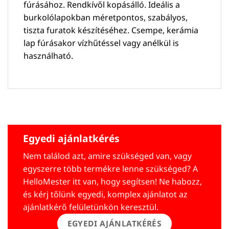
fúrásához. Rendkívől kopásálló. Ideális a
burkolólapokban méretpontos, szabályos,
tiszta furatok készítéséhez. Csempe, kerámia
lap fúrásakor vízhűtéssel vagy anélkül is
használható.
Egyedi ajánlatkérés
Nem találod azt, amire szükséged van, vagy
egyszerre több termékre lenne szükséged? A
HelloMester itt van, hogy segítsen! Ne habozz,
és kérj tőlünk egyedi, komplex ajánlatot az
ajánlatkérő felületünkön keresztül.
EGYEDI AJÁNLATKÉRÉS