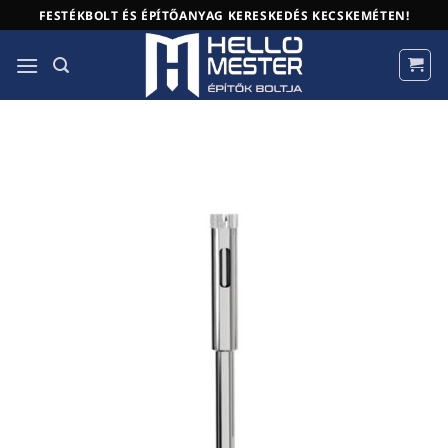
Skip
FESTÉKBOLT ÉS ÉPÍTŐANYAG KERESKEDÉS KECSKEMÉTEN!
to
content