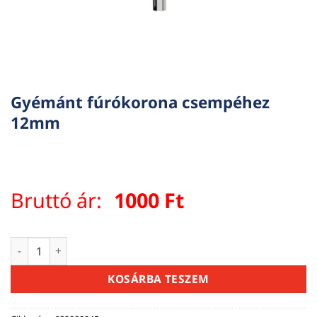
Gyémánt fúrókorona csempéhez
12mm
Bruttó ár:
1000
Ft
Gyémánt fúrókorona csempéhez 12mm mennyiség
KOSÁRBA TESZEM