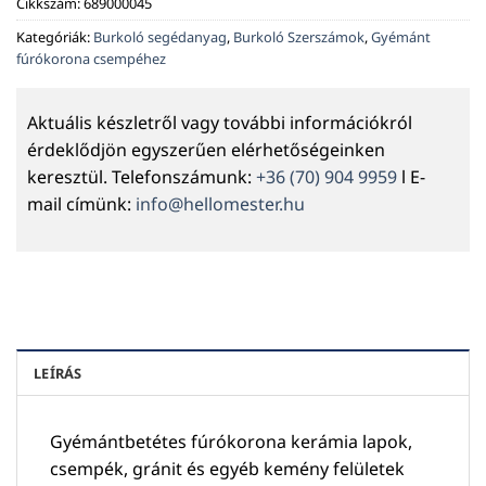
Cikkszám:
689000045
Kategóriák:
Burkoló segédanyag
,
Burkoló Szerszámok
,
Gyémánt
fúrókorona csempéhez
Aktuális készletről vagy további információkról
érdeklődjön egyszerűen elérhetőségeinken
keresztül. Telefonszámunk:
+36 (70) 904 9959
l E-
mail címünk:
info@hellomester.hu
LEÍRÁS
Gyémántbetétes fúrókorona kerámia lapok,
csempék, gránit és egyéb kemény felületek