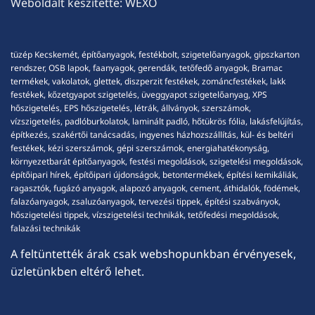
Weboldalt készítette:
WEXO
tüzép Kecskemét, építőanyagok, festékbolt, szigetelőanyagok, gipszkarton
rendszer, OSB lapok, faanyagok, gerendák, tetőfedő anyagok, Bramac
termékek, vakolatok, glettek, diszperzit festékek, zománcfestékek, lakk
festékek, kőzetgyapot szigetelés, üveggyapot szigetelőanyag, XPS
hőszigetelés, EPS hőszigetelés, létrák, állványok, szerszámok,
vízszigetelés, padlóburkolatok, laminált padló, hőtükrös fólia, lakásfelújítás,
építkezés, szakértői tanácsadás, ingyenes házhozszállítás, kül- és beltéri
festékek, kézi szerszámok, gépi szerszámok, energiahatékonyság,
környezetbarát építőanyagok, festési megoldások, szigetelési megoldások,
építőipari hírek, építőipari újdonságok, betontermékek, építési kemikáliák,
ragasztók, fugázó anyagok, alapozó anyagok, cement, áthidalók, födémek,
falazóanyagok, zsaluzóanyagok, tervezési tippek, építési szabványok,
hőszigetelési tippek, vízszigetelési technikák, tetőfedési megoldások,
falazási technikák
A feltüntették árak csak webshopunkban érvényesek,
üzletünkben eltérő lehet.