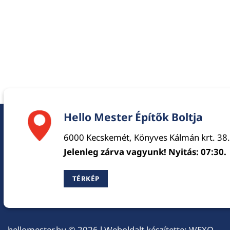
Hello Mester Építők Boltja
6000 Kecskemét, Könyves Kálmán krt. 38.
Jelenleg zárva vagyunk! Nyitás: 07:30.
TÉRKÉP
hellomester.hu
© 2026 l Weboldalt készítette:
WEXO