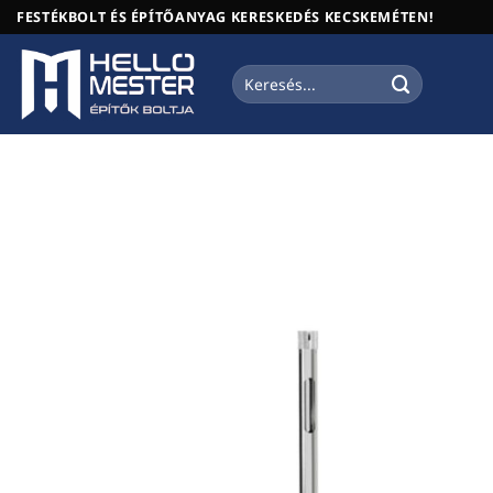
Skip
FESTÉKBOLT ÉS ÉPÍTŐANYAG KERESKEDÉS KECSKEMÉTEN!
to
content
Keresés
a
következőre: