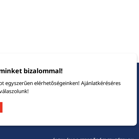
minket bizalommal!
tot egyszerűen elérhetőségeinken! Ajánlatkéréséres
 válaszolunk!