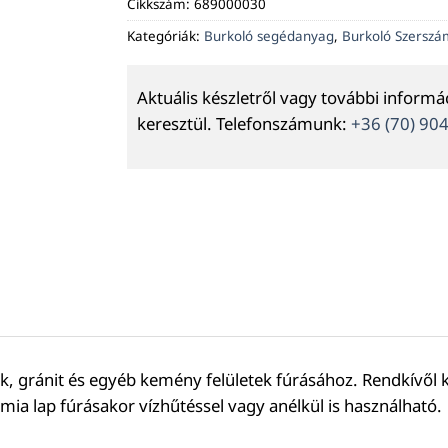
Cikkszám:
689000030
Kategóriák:
Burkoló segédanyag
,
Burkoló Szersz
Aktuális készletről vagy további inform
keresztül. Telefonszámunk:
+36 (70) 90
 gránit és egyéb kemény felületek fúrásához. Rendkívől k
mia lap fúrásakor vízhűtéssel vagy anélkül is használható.