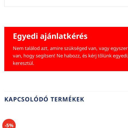
Egyedi ajánlatkérés
Nem találod azt, amire szükséged van, vagy egyszer
van, hogy segítsen! Ne habozz, és kérj tőlünk egyedi
keresztül.
KAPCSOLÓDÓ TERMÉKEK
-5%