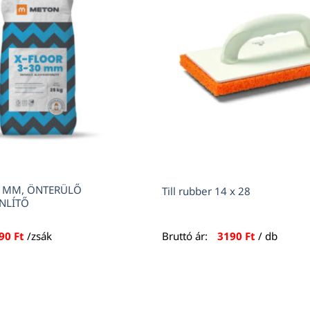
0 MM, ÖNTERÜLŐ
Till rubber 14 x 28
ENLÍTŐ
890
Ft
/zsák
Bruttó ár:
3190
Ft
/ db