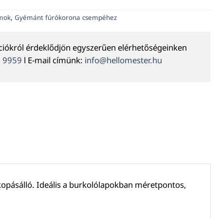
ámok
,
Gyémánt fúrókorona csempéhez
ációkról érdeklődjön egyszerűen elérhetőségeinken
4 9959
l E-mail címünk:
info@hellomester.hu
opásálló. Ideális a burkolólapokban méretpontos,