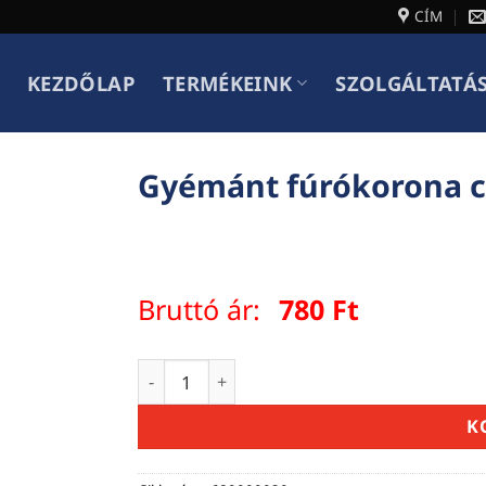
CÍM
KEZDŐLAP
TERMÉKEINK
SZOLGÁLTATÁ
Gyémánt fúrókorona
Bruttó ár:
780
Ft
Gyémánt fúrókorona csempéhez 6mm me
K