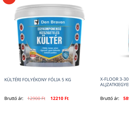
X-FLOOR 3-3
KÜLTÉRI FOLYÉKONY FÓLIA 5 KG
ALJZATKIEGY
Original
Current
Bruttó ár:
12900
Ft
12210
Ft
Bruttó ár:
5
price
price
was:
is:
12900 Ft.
12210 Ft.