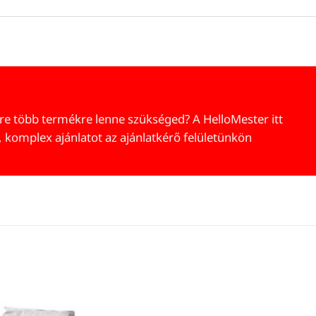
re több termékre lenne szükséged? A HelloMester itt
, komplex ajánlatot az ajánlatkérő felületünkön