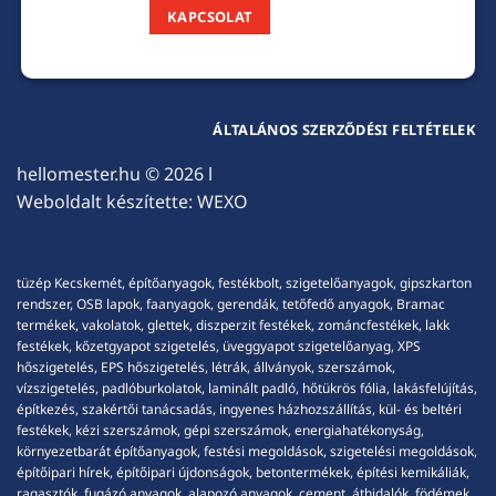
KAPCSOLAT
ÁLTALÁNOS SZERZŐDÉSI FELTÉTELEK
hellomester.hu
© 2026 l
Weboldalt készítette:
WEXO
tüzép Kecskemét, építőanyagok, festékbolt, szigetelőanyagok, gipszkarton
rendszer, OSB lapok, faanyagok, gerendák, tetőfedő anyagok, Bramac
termékek, vakolatok, glettek, diszperzit festékek, zománcfestékek, lakk
festékek, kőzetgyapot szigetelés, üveggyapot szigetelőanyag, XPS
hőszigetelés, EPS hőszigetelés, létrák, állványok, szerszámok,
vízszigetelés, padlóburkolatok, laminált padló, hőtükrös fólia, lakásfelújítás,
építkezés, szakértői tanácsadás, ingyenes házhozszállítás, kül- és beltéri
festékek, kézi szerszámok, gépi szerszámok, energiahatékonyság,
környezetbarát építőanyagok, festési megoldások, szigetelési megoldások,
építőipari hírek, építőipari újdonságok, betontermékek, építési kemikáliák,
ragasztók, fugázó anyagok, alapozó anyagok, cement, áthidalók, födémek,