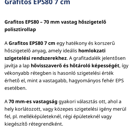
Grafitos EPS80 7 cm
Grafitos EPS80 – 70 mm vastag hőszigetelő
polisztirollap
A
Grafitos EPS80 7 cm
egy hatékony és korszerű
hőszigetelő anyag, amely ideális
homlokzati
szigetelési rendszerekhez
. A grafitadalék jelentősen
javítja a lap
hővisszaverő és hőtároló képességét
, így
vékonyabb rétegben is hasonló szigetelési érték
érhető el, mint a vastagabb, hagyományos fehér EPS
esetében.
A
70 mm-es vastagság
gyakori választás ott, ahol a
hely korlátozott, vagy közepes szigetelési igény merül
fel, pl. melléképületeknél, régi épületeknél vagy
kiegészítő rétegrendként.