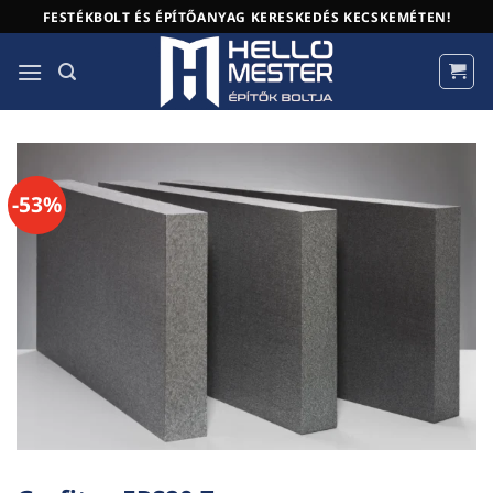
Skip
FESTÉKBOLT ÉS ÉPÍTŐANYAG KERESKEDÉS KECSKEMÉTEN!
to
content
-53%