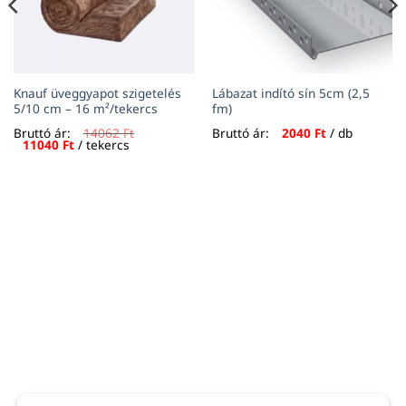
Knauf üveggyapot szigetelés
Lábazat indító sín 5cm (2,5
5/10 cm – 16 m²/tekercs
fm)
Bruttó ár:
14062
Ft
Bruttó ár:
2040
Ft
/ db
Original
Current
11040
Ft
/ tekercs
price
price
was:
is:
14062 Ft.
11040 Ft.