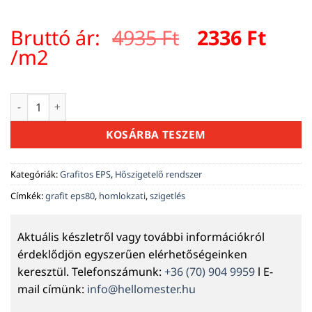
Original
Curr
Bruttó ár:
4935
Ft
2336
Ft
price
pric
/m2
was:
is:
4935 Ft.
2336 
Grafitos EPS80 7 cm mennyiség
KOSÁRBA TESZEM
Kategóriák:
Grafitos EPS
,
Hőszigetelő rendszer
Címkék:
grafit eps80
,
homlokzati
,
szigetlés
Aktuális készletről vagy további információkról
érdeklődjön egyszerűen elérhetőségeinken
keresztül. Telefonszámunk:
+36 (70) 904 9959
l E-
mail címünk:
info@hellomester.hu