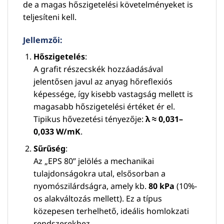
de a magas hőszigetelési követelményeket is
teljesíteni kell.
Jellemzői:
Hőszigetelés
:
A grafit részecskék hozzáadásával
jelentősen javul az anyag hőreflexiós
képessége, így kisebb vastagság mellett is
magasabb hőszigetelési értéket ér el.
Tipikus hővezetési tényezője:
λ ≈ 0,031–
0,033 W/mK
.
Sűrűség
:
Az „EPS 80” jelölés a mechanikai
tulajdonságokra utal, elsősorban a
nyomószilárdságra, amely kb.
80 kPa
(10%-
os alakváltozás mellett). Ez a típus
közepesen terhelhető, ideális homlokzati
rendszerekhez.