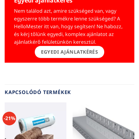
Egyedi ajánlatkérés
Nem találod azt, amire szükséged van, vagy
egyszerre több termékre lenne szükséged? A
HelloMester itt van, hogy segítsen! Ne habozz,
és kérj tőlünk egyedi, komplex ajánlatot az
ajánlatkérő felületünkön keresztül.
EGYEDI AJÁNLATKÉRÉS
KAPCSOLÓDÓ TERMÉKEK
-21%