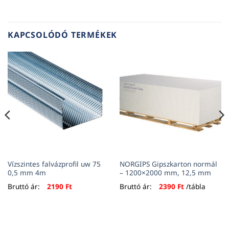
KAPCSOLÓDÓ TERMÉKEK
Vízszintes falvázprofil uw 75
NORGIPS Gipszkarton normál
0,5 mm 4m
– 1200×2000 mm, 12,5 mm
Bruttó ár:
2190
Ft
Bruttó ár:
2390
Ft
/tábla