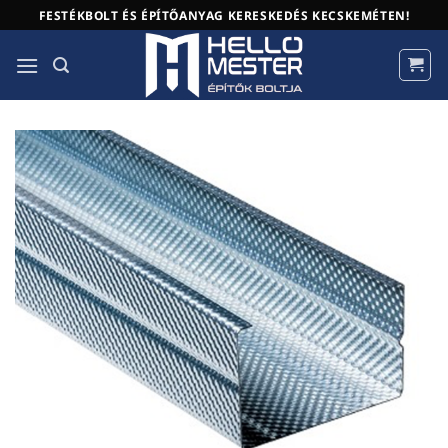
Skip
FESTÉKBOLT ÉS ÉPÍTŐANYAG KERESKEDÉS KECSKEMÉTEN!
to
content