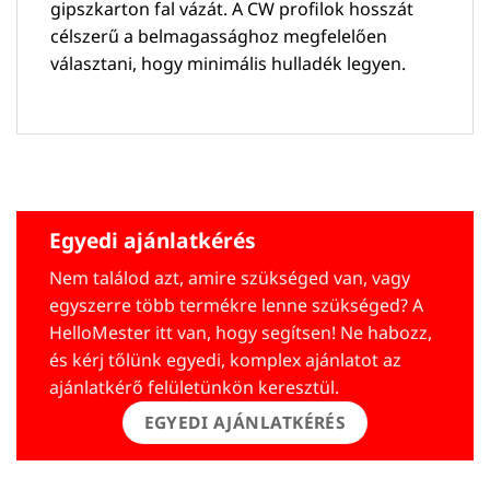
gipszkarton fal vázát. A CW profilok hosszát
célszerű a belmagassághoz megfelelően
választani, hogy minimális hulladék legyen.
Egyedi ajánlatkérés
Nem találod azt, amire szükséged van, vagy
egyszerre több termékre lenne szükséged? A
HelloMester itt van, hogy segítsen! Ne habozz,
és kérj tőlünk egyedi, komplex ajánlatot az
ajánlatkérő felületünkön keresztül.
EGYEDI AJÁNLATKÉRÉS