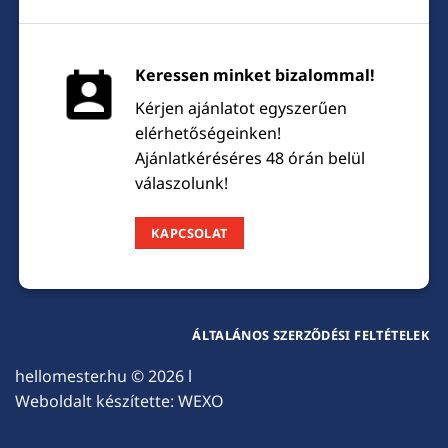
Keressen minket bizalommal!
Kérjen ajánlatot egyszerűen
elérhetőségeinken!
Ajánlatkéréséres 48 órán belül
válaszolunk!
KAPCSOLAT
ÁLTALÁNOS SZERZŐDÉSI FELTÉTELEK
hellomester.hu
© 2026 l
Weboldalt készítette:
WEXO