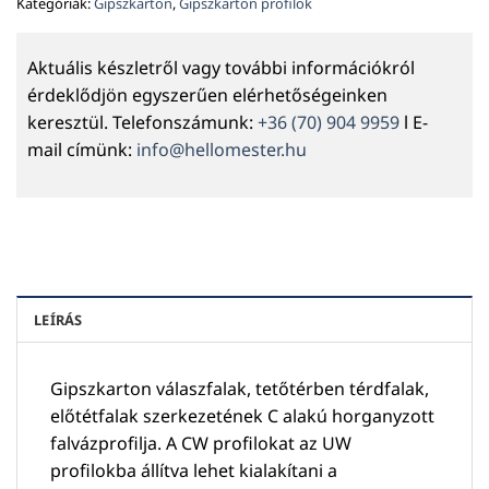
Kategóriák:
Gipszkarton
,
Gipszkarton profilok
Aktuális készletről vagy további információkról
érdeklődjön egyszerűen elérhetőségeinken
keresztül. Telefonszámunk:
+36 (70) 904 9959
l E-
mail címünk:
info@hellomester.hu
LEÍRÁS
Gipszkarton válaszfalak, tetőtérben térdfalak,
előtétfalak szerkezetének C alakú horganyzott
falvázprofilja. A CW profilokat az UW
profilokba állítva lehet kialakítani a