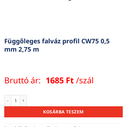
Függőleges falváz profil CW75 0,5
mm 2,75 m
Bruttó ár:
1685
Ft
/szál
Függőleges falváz profil CW75 0,5 mm 2,75 m mennyiség
KOSÁRBA TESZEM