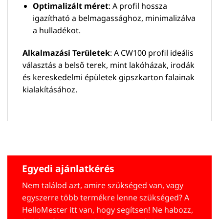
Optimalizált méret
: A profil hossza
igazítható a belmagassághoz, minimalizálva
a hulladékot.
Alkalmazási Területek
: A CW100 profil ideális
választás a belső terek, mint lakóházak, irodák
és kereskedelmi épületek gipszkarton falainak
kialakításához.
Egyedi ajánlatkérés
Nem találod azt, amire szükséged van, vagy
egyszerre több termékre lenne szükséged? A
HelloMester itt van, hogy segítsen! Ne habozz,