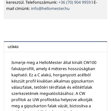
keresztül. Telefonszámunk:
+36 (70) 904 9959
l E-
mail címünk:
info@hellomester.hu
LEÍRÁS
Ismerje meg a HelloMester által kínált CW100
falvázprofilt, amely 4 méteres hosszúságban
kapható. Ez a C alakú, horganyzott acélból
készült profil kiválóan alkalmas gipszkarton
válaszfalak, tetőtéri térdfalak és előtétfalak
szerkezetének megvalósításához. A CW
profilok az UW profilokba helyezve alkotják
meg a gipszkarton falak vázát, biztosítva a