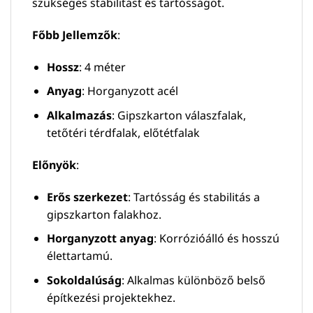
szükséges stabilitást és tartósságot.
Főbb Jellemzők
:
Hossz
: 4 méter
Anyag
: Horganyzott acél
Alkalmazás
: Gipszkarton válaszfalak,
tetőtéri térdfalak, előtétfalak
Előnyök
:
Erős szerkezet
: Tartósság és stabilitás a
gipszkarton falakhoz.
Horganyzott anyag
: Korrózióálló és hosszú
élettartamú.
Sokoldalúság
: Alkalmas különböző belső
építkezési projektekhez.