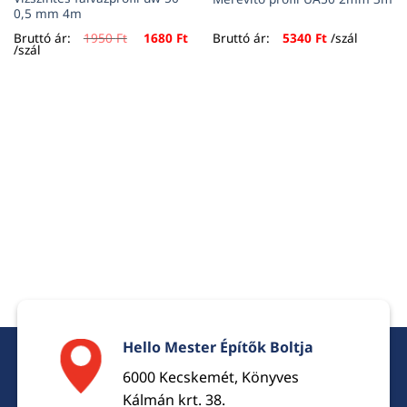
0,5 mm 4m
Original
Current
Bruttó ár:
1950
Ft
1680
Ft
Bruttó ár:
5340
Ft
/szál
price
price
/szál
was:
is:
1950 Ft.
1680 Ft.
Hello Mester Építők Boltja
6000 Kecskemét, Könyves
Kálmán krt. 38.