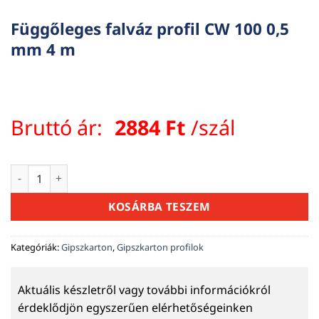
Függőleges falváz profil CW 100 0,5
mm 4 m
Bruttó ár:
2884
Ft
/szál
Függőleges falváz profil CW 100 0,5 mm 4 m mennyiség
KOSÁRBA TESZEM
Kategóriák:
Gipszkarton
,
Gipszkarton profilok
Aktuális készletről vagy további információkról
érdeklődjön egyszerűen elérhetőségeinken