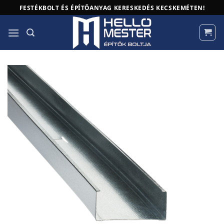
Skip
FESTÉKBOLT ÉS ÉPÍTŐANYAG KERESKEDÉS KECSKEMÉTEN!
to
content