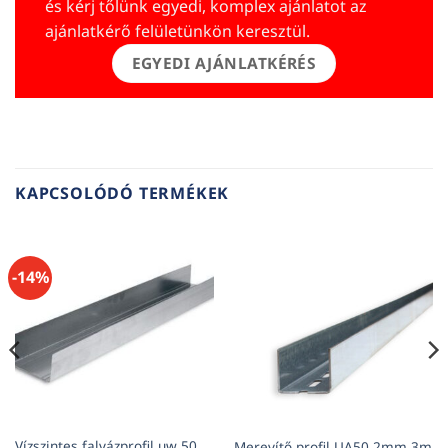
és kérj tőlünk egyedi, komplex ajánlatot az
ajánlatkérő felületünkön keresztül.
EGYEDI AJÁNLATKÉRÉS
KAPCSOLÓDÓ TERMÉKEK
-14%
Vízszintes falvázprofil uw 50
Merevítő profil UA50 2mm 3m