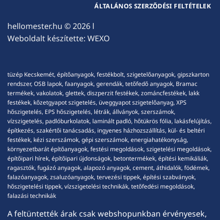
ÁLTALÁNOS SZERZŐDÉSI FELTÉTELEK
hellomester.hu
© 2026 l
Weboldalt készítette:
WEXO
tüzép Kecskemét, építőanyagok, festékbolt, szigetelőanyagok, gipszkarton
rendszer, OSB lapok, faanyagok, gerendák, tetőfedő anyagok, Bramac
termékek, vakolatok, glettek, diszperzit festékek, zománcfestékek, lakk
festékek, kőzetgyapot szigetelés, üveggyapot szigetelőanyag, XPS
hőszigetelés, EPS hőszigetelés, létrák, állványok, szerszámok,
vízszigetelés, padlóburkolatok, laminált padló, hőtükrös fólia, lakásfelújítás,
építkezés, szakértői tanácsadás, ingyenes házhozszállítás, kül- és beltéri
festékek, kézi szerszámok, gépi szerszámok, energiahatékonyság,
környezetbarát építőanyagok, festési megoldások, szigetelési megoldások,
építőipari hírek, építőipari újdonságok, betontermékek, építési kemikáliák,
ragasztók, fugázó anyagok, alapozó anyagok, cement, áthidalók, födémek,
falazóanyagok, zsaluzóanyagok, tervezési tippek, építési szabványok,
hőszigetelési tippek, vízszigetelési technikák, tetőfedési megoldások,
falazási technikák
A feltüntették árak csak webshopunkban érvényesek,