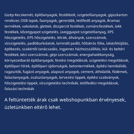
tüzép Kecskemét, építőanyagok, festékbolt, szigetelőanyagok, gipszkarton
rendszer, OSB lapok, faanyagok, gerendák, tetőfedő anyagok, Bramac
termékek, vakolatok, glettek, diszperzit festékek, zománcfestékek, lakk
festékek, kőzetgyapot szigetelés, üveggyapot szigetelőanyag, XPS
hőszigetelés, EPS hőszigetelés, létrák, állványok, szerszámok,
vízszigetelés, padlóburkolatok, laminált padló, hőtükrös fólia, lakásfelújítás,
építkezés, szakértői tanácsadás, ingyenes házhozszállítás, kül- és beltéri
festékek, kézi szerszámok, gépi szerszámok, energiahatékonyság,
környezetbarát építőanyagok, festési megoldások, szigetelési megoldások,
építőipari hírek, építőipari újdonságok, betontermékek, építési kemikáliák,
ragasztók, fugázó anyagok, alapozó anyagok, cement, áthidalók, födémek,
falazóanyagok, zsaluzóanyagok, tervezési tippek, építési szabványok,
hőszigetelési tippek, vízszigetelési technikák, tetőfedési megoldások,
falazási technikák
A feltüntették árak csak webshopunkban érvényesek,
üzletünkben eltérő lehet.