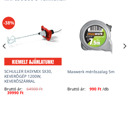
-38%
SCHULLER EASYMIX SX30,
Maxwerk mérőszalag 5m
KEVERŐGÉP 1200W,
KEVERŐSZÁRRAL
Bruttó ár:
64900
Ft
Bruttó ár:
990
Ft
/db
Original
Current
39990
Ft
price
price
was:
is:
64900 Ft.
39990 Ft.