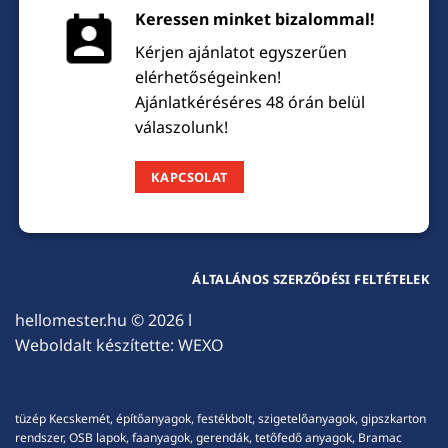
Keressen minket bizalommal!
Kérjen ajánlatot egyszerűen
elérhetőségeinken!
Ajánlatkéréséres 48 órán belül
válaszolunk!
KAPCSOLAT
ÁLTALÁNOS SZERZŐDÉSI FELTÉTELEK
hellomester.hu
© 2026 l
Weboldalt készítette:
WEXO
tüzép Kecskemét, építőanyagok, festékbolt, szigetelőanyagok, gipszkarton
rendszer, OSB lapok, faanyagok, gerendák, tetőfedő anyagok, Bramac