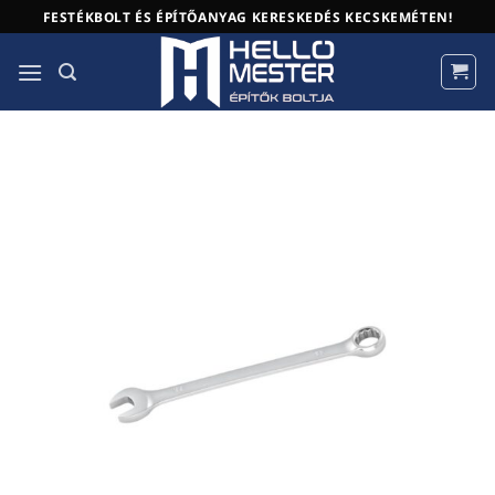
Skip
FESTÉKBOLT ÉS ÉPÍTŐANYAG KERESKEDÉS KECSKEMÉTEN!
to
content