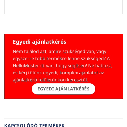
Egyedi ajánlatkérés
Nem találod azt, amire szükséged van, vagy
egyszerre több termékre lenne szükséged? A
HelloMester itt van, hogy segítsen! Ne habozz,
és kérj tőlünk egyedi, komplex ajánlatot az
ajánlatkérő felületünkön keresztül.
EGYEDI AJÁNLATKÉRÉS
KAPCSOLÓDÓ TERMÉKEK