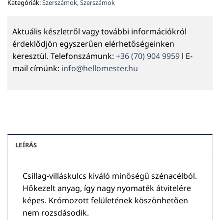
Kategóriák:
Szerszámok
,
Szerszámok
Aktuális készletről vagy további információkról
érdeklődjön egyszerűen elérhetőségeinken
keresztül. Telefonszámunk:
+36 (70) 904 9959
l E-
mail címünk:
info@hellomester.hu
LEÍRÁS
Csillag-villáskulcs kiváló minőségű szénacélból.
Hőkezelt anyag, így nagy nyomaték átvitelére
képes. Krómozott felületének köszönhetően
nem rozsdásodik.