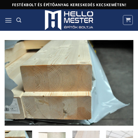
Skip
FESTÉKBOLT ÉS ÉPÍTŐANYAG KERESKEDÉS KECSKEMÉTEN!
to
content