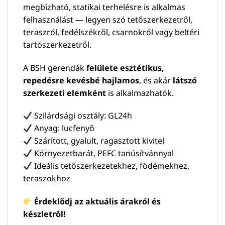
megbízható, statikai terhelésre is alkalmas
felhasználást — legyen szó tetőszerkezetről,
teraszról, fedélszékről, csarnokról vagy beltéri
tartószerkezetről.
A BSH gerendák
felülete esztétikus,
repedésre kevésbé hajlamos
, és akár
látszó
szerkezeti elemként
is alkalmazhatók.
Szilárdsági osztály: GL24h
Anyag: lucfenyő
Szárított, gyalult, ragasztott kivitel
Környezetbarát, PEFC tanúsítvánnyal
Ideális tetőszerkezetekhez, födémekhez,
teraszokhoz
Érdeklődj az aktuális árakról és
készletről!