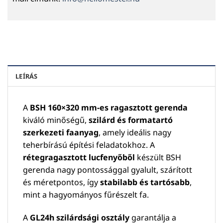
LEÍRÁS
A
BSH 160×320 mm-es ragasztott gerenda
kiváló minőségű,
szilárd és formatartó
szerkezeti faanyag
, amely ideális nagy
teherbírású építési feladatokhoz. A
rétegragasztott lucfenyőből
készült BSH
gerenda nagy pontossággal gyalult, szárított
és méretpontos, így
stabilabb és tartósabb
,
mint a hagyományos fűrészelt fa.
A
GL24h szilárdsági osztály
garantálja a