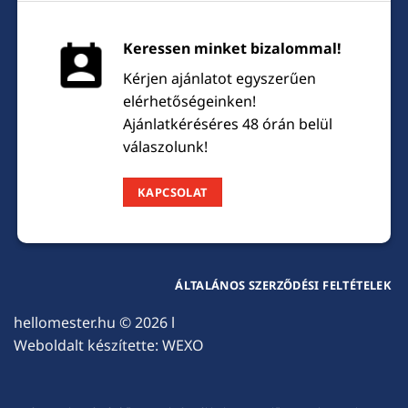
Keressen minket bizalommal!
Kérjen ajánlatot egyszerűen
elérhetőségeinken!
Ajánlatkéréséres 48 órán belül
válaszolunk!
KAPCSOLAT
ÁLTALÁNOS SZERZŐDÉSI FELTÉTELEK
hellomester.hu
© 2026 l
Weboldalt készítette:
WEXO