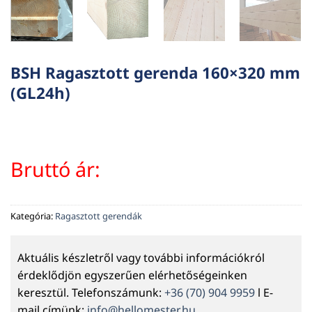
BSH Ragasztott gerenda 160×320 mm
(GL24h)
Bruttó ár:
Kategória:
Ragasztott gerendák
Aktuális készletről vagy további információkról
érdeklődjön egyszerűen elérhetőségeinken
keresztül. Telefonszámunk:
+36 (70) 904 9959
l E-
mail címünk:
info@hellomester.hu